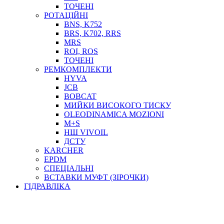
ТОСОЛ, АНТИФРИЗ
ТОЧЕНІ
ОЛИВА-ПАЛИВО
РОТАЦІЙНІ
BNS, K752
ПОВІТРЯ-ВОДА
BRS, K702, RRS
ДЛЯ ЗВАРЮВАННЯ
MRS
НАПІРНО-ВСМОКТУЮЧІ
ROI, ROS
АЗС
ТОЧЕНІ
РЕМКОМПЛЕКТИ
HYVA
JCB
BOBCAT
МИЙКИ ВИСОКОГО ТИСКУ
OLEODINAMICA MOZIONI
M+S
НШ VIVOIL
ДСТУ
ФІЛЬТРИ ДЛЯ ПАЛЬНОГО
KARCHER
ПІДДОНИ ДЛЯ БОЧОК
EPDM
МОДУЛЬНІ АЗС
СПЕЦІАЛЬНІ
МЕТРОЛОГІЧНЕ ОБЛАДНАННЯ
ВСТАВКИ МУФТ (ЗІРОЧКИ)
ЛІЧИЛЬНИКИ І ВИТРАТОМІРИ ДЛЯ ПАЛЬНОГО
ГІДРАВЛІКА
КОТУШКИ ДЛЯ ШЛАНГІВ
НАСОСИ ДЛЯ ПАЛЬНОГО
МОБІЛЬНІ КОЛОНКИ ТА КОМПЛЕКТИ ЗАПРАВКИ
СТАЦІОНАРНІ КОЛОНКИ