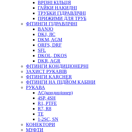
ВРІЗНІ КІЛЬЦЯ
ГАЙКИ НАКИДНІ
ТРУБКИ ГІДРАВЛІЧНІ
ПРИЖИМИ ДЛЯ ТРУБ
ФІТИНГИ ГІДРАВЛІЧНІ
BANJO
DKJ, JIC
DKM, AGM
ORFS, DRF
SFL
DKOL, DKOS
DKR, AGR
ФІТИНГИ КОНДИЦІОНЕРНІ
ЗАХИСТ РУКАВІВ
ФІТИНГИ KARCHER
ФІТИНГИ НА ПІДЙОМ КАБІНИ
РУКАВА
AC(кондиціонер)
4SP, 4SH
R1, PTFE
R7, R8
TE
1-2SC, SN
КОНЕКТОРИ
МУФТИ