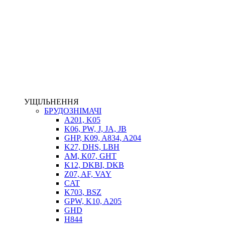
НАСОСИ-ДОЗАТОРИ
ГІДРОЦИЛІНДРИ
МАСЛОСТАНЦІЇ
ГІДРОАКУМУЛЯТОРИ ТА КОМПЛЕКТУЮЧІ
ЕЛЕКТРОПРИВІД
ТЕПЛООБМІННИКИ
ГІДРОФІКАЦІЯ ТЯГАЧІВ
КОНТРОЛЬНО-ВИМІРЮВАЛЬНА АПАРАТУРА
РОТАТОРИ
ЛЕБІДКИ
УЩІЛЬНЕННЯ
ВТУЛКИ
БРУДОЗНІМАЧІ
A201, K05
K06, PW, J, JA, JB
GHP, K09, A834, A204
K27, DHS, LBH
AM, K07, GHT
K12, DKBI, DKB
Z07, AF, VAY
CAT
K703, BSZ
BIMETAL
GPW, K10, A205
ВК-1
GHD
ВК-2
H844
Е90, E92