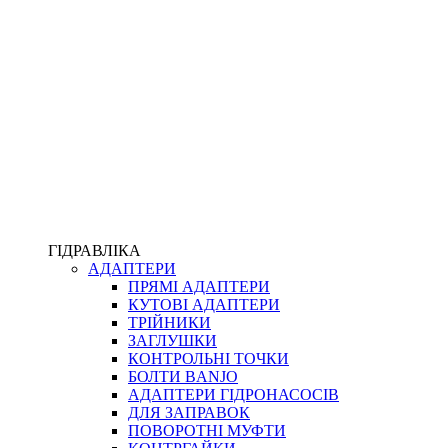
ПІСТОЛЕТИ
КОМПЛЕКТУЮЧІ ДЛЯ РУКАВІВ ВИСОКОГО ТИСКУ
КП
ВЕРСТАТИ
ФІТИНГИ ДІАГНОСТИЧНІ
ГІДРАВЛІКА
АДАПТЕРИ
АКСЕСУАРИ
ПРЯМІ АДАПТЕРИ
ТРУБКИ ТА КОМПЛЕКТУЮЧІ
КУТОВІ АДАПТЕРИ
ФІТИНГИ ГІДРАВЛІЧНІ
ТРІЙНИКИ
ФІТИНГИ КОНДИЦІОНЕРНІ
ЗАГЛУШКИ
ЗАХИСТ РУКАВІВ
КОНТРОЛЬНІ ТОЧКИ
ФІТИНГИ KARCHER
БОЛТИ BANJO
ФІТИНГИ НА ПІДЙОМ КАБІНИ
АДАПТЕРИ ГІДРОНАСОСІВ
РУКАВА
ДЛЯ ЗАПРАВОК
КОНЕКТОРИ
ПОВОРОТНІ МУФТИ