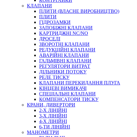
КОНТРГАЙКИ
МУФТИ
КЛАПАНИ
ХОМУТИ
ПЛИТИ (ВЛАСНЕ ВИРОБНИЦТВО)
ПЛИТИ
ГІДРОЗАМКИ
ЗАПОБІЖНІ КЛАПАНИ
КАРТРИДЖНІ NC/NO
ДРОСЕЛІ
ЗВОРОТНІ КЛАПАНИ
РЕДУКЦІЙНІ КЛАПАНИ
АВАРІЙНІ КЛАПАНИ
ЧЕРВ`ЯЧНІ
ГАЛЬМІВНІ КЛАПАНИ
СИЛОВІ
РЕГУЛЯТОРИ ВИТРАТ
ДІЛЬНИКИ ПОТОКУ
ДРОТЯНІ
РЕЛЕ ТИСКУ
ПРУЖИННІ
КЛАПАНИ ПЕРЕКИДАННЯ ПЛУГА
НЕЙЛОНОВІ
КІНЦЕВІ ВИМИКАЧІ
ПРОРЕЗИНЕНІ
СПЕЦІАЛЬНІ КЛАПАНИ
АВТОТОВАРИ
КОМПЕНСАТОРИ ТИСКУ
КРАНИ, ДИВЕРТОРИ
2-Х ЛІНІЙНІ
3-Х ЛІНІЙНІ
4-Х ЛІНІЙНІ
6-ТИ ЛІНІЙНІ
МАНОМЕТРИ