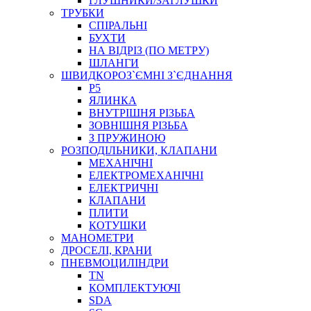
ГЛУШНИКИ/ЗАГЛУШКИ
ТРУБКИ
СПІРАЛЬНІ
БУХТИ
НА ВІДРІЗ (ПО МЕТРУ)
ШЛАНГИ
ШВИДКОРОЗ`ЄМНІ З`ЄДНАННЯ
P5
ЯЛИНКА
ВНУТРІШНЯ РІЗЬБА
ЗОВНІШНЯ РІЗЬБА
З ПРУЖИНОЮ
РОЗПОДІЛЬНИКИ, КЛАПАНИ
МЕХАНІЧНІ
ЕЛЕКТРОМЕХАНІЧНІ
ЕЛЕКТРИЧНІ
КЛАПАНИ
ПЛИТИ
КОТУШКИ
МАНОМЕТРИ
ДРОСЕЛІ, КРАНИ
ПНЕВМОЦИЛІНДРИ
TN
КОМПЛЕКТУЮЧІ
SDA