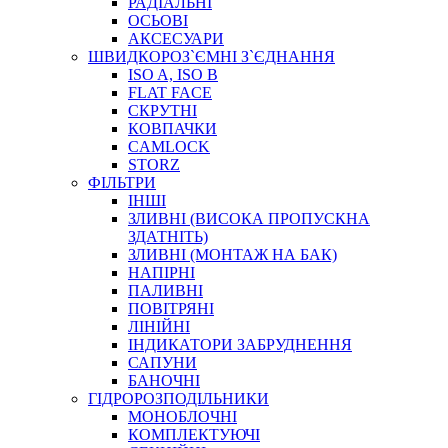
РАДІАЛЬНІ
ОСЬОВІ
АКСЕСУАРИ
АВТОХІМІЯ
ШВИДКОРОЗ`ЄМНІ З`ЄДНАННЯ
ДОМКРАТИ
ISO A, ISO B
НАБОРИ ЗАПОБІЖНИКІВ, КЛЕМ, АКСЕСУАРІВ
FLAT FACE
НАСОСИ, КОМПРЕСОРИ, МАНОМЕТРИ
СКРУТНІ
ПАСТА, АНТИСЕПТИК
КОВПАЧКИ
ІНСТРУМЕНТ
CAMLOCK
STORZ
ФІЛЬТРИ
ІНШІ
ЗЛИВНІ (ВИСОКА ПРОПУСКНА
ЗДАТНІТЬ)
ЗЛИВНІ (МОНТАЖ НА БАК)
НАПІРНІ
ПАЛИВНІ
ПОВІТРЯНІ
САДОВИЙ ІНВЕНТАР
ЛІНІЙНІ
ЕЛЕКТРИЧНІ ПРИЛАДИ
ІНДИКАТОРИ ЗАБРУДНЕННЯ
ПАЛЬНИКИ, ПАЯЛЬНИКИ, ПАЯЛЬНІ ЛАМПИ
САПУНИ
ІНСТРУМЕНТИ ДЛЯ ЕЛЕКТРИКА
БАНОЧНІ
ЕЛЕКТРОІНСТРУМЕНТИ
ГІДРОРОЗПОДІЛЬНИКИ
ЗАМКИ І КОМПЛЕКТУЮЧІ
МОНОБЛОЧНІ
КОМПЛЕКТУЮЧІ
ІНСТРУМЕНТИ ДЛЯ ЗВАРЮВАННЯ, АКСЕСУАРИ