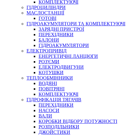
КОМПЛЕКТУЮЧІ
ГІДРОЦИЛІНДРИ
МАСЛОСТАНЦІЇ
ГОТОВІ
ГІДРОАКУМУЛЯТОРИ ТА КОМПЛЕКТУЮЧІ
СПЕЦІАЛЬНІ
ЗАРЯДНІ ПРИСТРОЇ
ОЛИВИ
ПЕРЕХІДНИКИ
БАЛОНИ
ГЕРМЕТИКИ
ГІДРОАКУМУЛЯТОРИ
ЗМАЗКИ
ЕЛЕКТРОПРИВІД
КЛЕЇ, ЦЕМЕНТИ, ЕПОКСИДКИ
ЕНЕРГЕТИЧНІ ЛАНЦЮГИ
РЕМОНТ ГІДРОЦИЛІНДРІВ
РОЗ'ЄМИ
ЕЛЕКТРОДВИГУНИ
КОТУШКИ
ТЕПЛООБМІННИКИ
ВОДЯНІ
ПОВІТРЯНІ
КОМПЛЕКТУЮЧІ
ГІДРОФІКАЦІЯ ТЯГАЧІВ
ПЕРЕХІДНИКИ
НАСОСИ
БОРЕКС, ЕО
ВАЛИ
КОРОБКИ ВІДБОРУ ПОТУЖНОСТІ
РОЗПОДІЛЬНИКИ
ДЖОЙСТИКИ