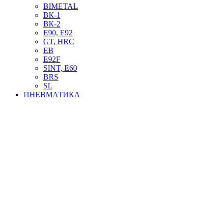
BIMETAL
ВК-1
ВК-2
Е90, E92
GT, HRC
EB
Е92F
SINT, E60
BRS
SL
ПНЕВМАТИКА