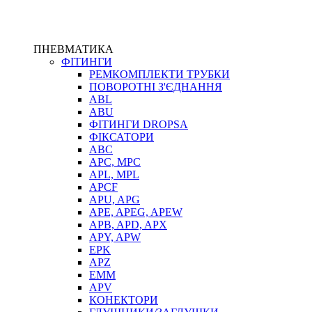
ПНЕВМАТИКА
ФІТИНГИ
РЕМКОМПЛЕКТИ ТРУБКИ
ПОВОРОТНІ З'ЄДНАННЯ
ABL
ABU
ФІТИНГИ DROPSA
ФІКСАТОРИ
ABC
APC, MPC
APL, MPL
APCF
APU, APG
APE, APEG, APEW
APB, APD, APX
APY, APW
EPK
APZ
EMM
APV
КОНЕКТОРИ