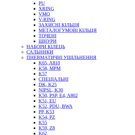
PU
XRING
VMQ
V-RING
ЗАХИСНІ КІЛЬЦЯ
МЕТАЛОГУМОВІ КІЛЬЦЯ
СОЖ
ТОЧЕНІ
ПІСТОЛЕТИ
ШНУРИ
НАСОСИ ТА ПОМПИ
НАБОРИ КІЛЕЦЬ
НАГНІТАЧІ
САЛЬНИКИ
МУФТИ (НАСАДКИ) ДЛЯ ШПРИЦІВ
ПНЕВМАТИЧНІ УЩІЛЬНЕННЯ
МАСЛЯНКИ, ЛІЙКИ
K65, A810
ПРЕС-МАСЛЯНКИ
K58, MPM
ШЛАНГИ, ТРУБКИ
K57
СПЕЦІАЛЬНІ
ШПРИЦИ МАСТИЛЬНІ
DK, K25
РУКАВА
NIPSL, K30
K50, PSP, E4, A802
K51, EU
K52, PDU, BWA
PP, K53
K54, PZ
K55
K59, Z8
K62