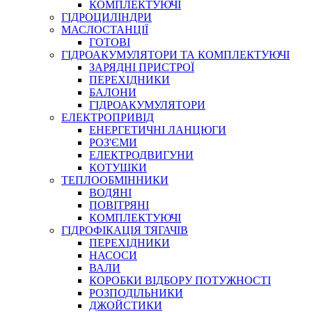
КОМПЛЕКТУЮЧІ
ГІДРОЦИЛІНДРИ
МАСЛОСТАНЦІЇ
ГОТОВІ
ГІДРОАКУМУЛЯТОРИ ТА КОМПЛЕКТУЮЧІ
СПЕЦІАЛЬНІ
ЗАРЯДНІ ПРИСТРОЇ
ОЛИВИ
ПЕРЕХІДНИКИ
БАЛОНИ
ГЕРМЕТИКИ
ГІДРОАКУМУЛЯТОРИ
ЗМАЗКИ
ЕЛЕКТРОПРИВІД
КЛЕЇ, ЦЕМЕНТИ, ЕПОКСИДКИ
ЕНЕРГЕТИЧНІ ЛАНЦЮГИ
РЕМОНТ ГІДРОЦИЛІНДРІВ
РОЗ'ЄМИ
ЕЛЕКТРОДВИГУНИ
КОТУШКИ
ТЕПЛООБМІННИКИ
ВОДЯНІ
ПОВІТРЯНІ
КОМПЛЕКТУЮЧІ
ГІДРОФІКАЦІЯ ТЯГАЧІВ
ПЕРЕХІДНИКИ
НАСОСИ
БОРЕКС, ЕО
ВАЛИ
КОРОБКИ ВІДБОРУ ПОТУЖНОСТІ
РОЗПОДІЛЬНИКИ
ДЖОЙСТИКИ