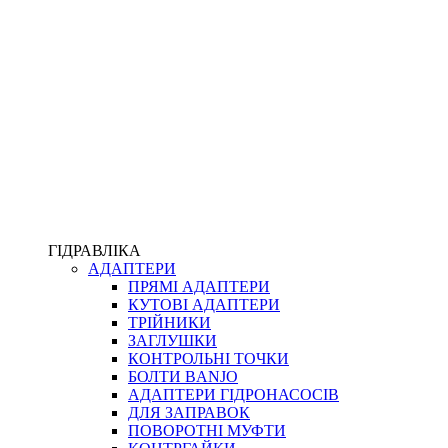
ПІСТОЛЕТИ
КОМПЛЕКТУЮЧІ ДЛЯ РУКАВІВ ВИСОКОГО ТИСКУ
КП
ВЕРСТАТИ
ФІТИНГИ ДІАГНОСТИЧНІ
ГІДРАВЛІКА
АДАПТЕРИ
АКСЕСУАРИ
ПРЯМІ АДАПТЕРИ
ТРУБКИ ТА КОМПЛЕКТУЮЧІ
КУТОВІ АДАПТЕРИ
ФІТИНГИ ГІДРАВЛІЧНІ
ТРІЙНИКИ
ФІТИНГИ КОНДИЦІОНЕРНІ
ЗАГЛУШКИ
ЗАХИСТ РУКАВІВ
КОНТРОЛЬНІ ТОЧКИ
ФІТИНГИ KARCHER
БОЛТИ BANJO
ФІТИНГИ НА ПІДЙОМ КАБІНИ
АДАПТЕРИ ГІДРОНАСОСІВ
РУКАВА
ДЛЯ ЗАПРАВОК
КОНЕКТОРИ
ПОВОРОТНІ МУФТИ