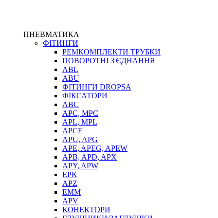
ПНЕВМАТИКА
ФІТИНГИ
РЕМКОМПЛЕКТИ ТРУБКИ
ПОВОРОТНІ З'ЄДНАННЯ
ABL
ABU
ФІТИНГИ DROPSA
ФІКСАТОРИ
ABC
APC, MPC
APL, MPL
APCF
APU, APG
APE, APEG, APEW
APB, APD, APX
APY, APW
EPK
APZ
EMM
APV
КОНЕКТОРИ