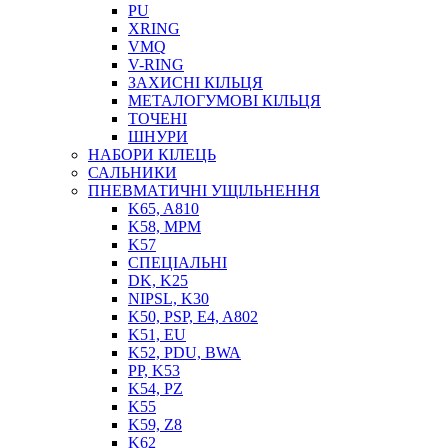
PU
XRING
VMQ
V-RING
ЗАХИСНІ КІЛЬЦЯ
МЕТАЛОГУМОВІ КІЛЬЦЯ
СОЖ
ТОЧЕНІ
ПІСТОЛЕТИ
ШНУРИ
НАСОСИ ТА ПОМПИ
НАБОРИ КІЛЕЦЬ
НАГНІТАЧІ
САЛЬНИКИ
МУФТИ (НАСАДКИ) ДЛЯ ШПРИЦІВ
ПНЕВМАТИЧНІ УЩІЛЬНЕННЯ
МАСЛЯНКИ, ЛІЙКИ
K65, A810
ПРЕС-МАСЛЯНКИ
K58, MPM
ШЛАНГИ, ТРУБКИ
K57
СПЕЦІАЛЬНІ
ШПРИЦИ МАСТИЛЬНІ
DK, K25
РУКАВА
NIPSL, K30
K50, PSP, E4, A802
K51, EU
K52, PDU, BWA
PP, K53
K54, PZ
K55
K59, Z8
K62