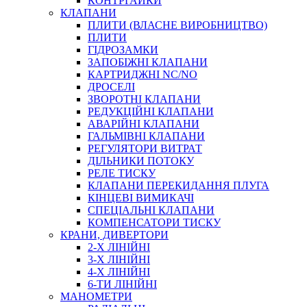
КОНТРГАЙКИ
МУФТИ
КЛАПАНИ
ХОМУТИ
ПЛИТИ (ВЛАСНЕ ВИРОБНИЦТВО)
ПЛИТИ
ГІДРОЗАМКИ
ЗАПОБІЖНІ КЛАПАНИ
КАРТРИДЖНІ NC/NO
ДРОСЕЛІ
ЗВОРОТНІ КЛАПАНИ
РЕДУКЦІЙНІ КЛАПАНИ
АВАРІЙНІ КЛАПАНИ
ЧЕРВ`ЯЧНІ
ГАЛЬМІВНІ КЛАПАНИ
СИЛОВІ
РЕГУЛЯТОРИ ВИТРАТ
ДІЛЬНИКИ ПОТОКУ
ДРОТЯНІ
РЕЛЕ ТИСКУ
ПРУЖИННІ
КЛАПАНИ ПЕРЕКИДАННЯ ПЛУГА
НЕЙЛОНОВІ
КІНЦЕВІ ВИМИКАЧІ
ПРОРЕЗИНЕНІ
СПЕЦІАЛЬНІ КЛАПАНИ
АВТОТОВАРИ
КОМПЕНСАТОРИ ТИСКУ
КРАНИ, ДИВЕРТОРИ
2-Х ЛІНІЙНІ
3-Х ЛІНІЙНІ
4-Х ЛІНІЙНІ
6-ТИ ЛІНІЙНІ
МАНОМЕТРИ