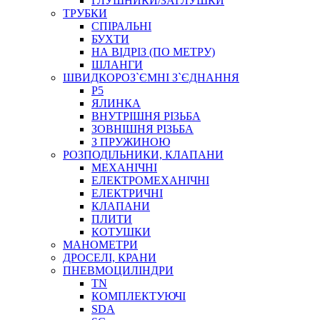
ГЛУШНИКИ/ЗАГЛУШКИ
ТРУБКИ
СПІРАЛЬНІ
БУХТИ
НА ВІДРІЗ (ПО МЕТРУ)
ШЛАНГИ
ШВИДКОРОЗ`ЄМНІ З`ЄДНАННЯ
P5
ЯЛИНКА
ВНУТРІШНЯ РІЗЬБА
ЗОВНІШНЯ РІЗЬБА
З ПРУЖИНОЮ
РОЗПОДІЛЬНИКИ, КЛАПАНИ
МЕХАНІЧНІ
ЕЛЕКТРОМЕХАНІЧНІ
ЕЛЕКТРИЧНІ
КЛАПАНИ
ПЛИТИ
КОТУШКИ
МАНОМЕТРИ
ДРОСЕЛІ, КРАНИ
ПНЕВМОЦИЛІНДРИ
TN
КОМПЛЕКТУЮЧІ
SDA