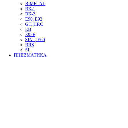
BIMETAL
ВК-1
ВК-2
Е90, E92
GT, HRC
EB
Е92F
SINT, E60
BRS
SL
ПНЕВМАТИКА