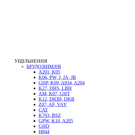
НАСОСИ-ДОЗАТОРИ
ГІДРОЦИЛІНДРИ
МАСЛОСТАНЦІЇ
ГІДРОАКУМУЛЯТОРИ ТА КОМПЛЕКТУЮЧІ
ЕЛЕКТРОПРИВІД
ТЕПЛООБМІННИКИ
ГІДРОФІКАЦІЯ ТЯГАЧІВ
КОНТРОЛЬНО-ВИМІРЮВАЛЬНА АПАРАТУРА
РОТАТОРИ
ЛЕБІДКИ
УЩІЛЬНЕННЯ
ВТУЛКИ
БРУДОЗНІМАЧІ
A201, K05
K06, PW, J, JA, JB
GHP, K09, A834, A204
K27, DHS, LBH
AM, K07, GHT
K12, DKBI, DKB
Z07, AF, VAY
CAT
K703, BSZ
BIMETAL
GPW, K10, A205
ВК-1
GHD
ВК-2
H844
Е90, E92