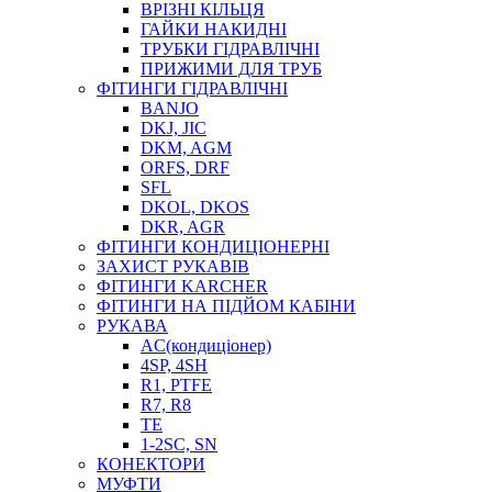
ВРІЗНІ КІЛЬЦЯ
ГАЙКИ НАКИДНІ
ТРУБКИ ГІДРАВЛІЧНІ
ПРИЖИМИ ДЛЯ ТРУБ
ФІТИНГИ ГІДРАВЛІЧНІ
BANJO
DKJ, JIC
DKM, AGM
ORFS, DRF
SFL
DKOL, DKOS
DKR, AGR
ФІТИНГИ КОНДИЦІОНЕРНІ
ЗАХИСТ РУКАВІВ
ФІТИНГИ KARCHER
ФІТИНГИ НА ПІДЙОМ КАБІНИ
РУКАВА
AC(кондиціонер)
4SP, 4SH
R1, PTFE
R7, R8
TE
1-2SC, SN
КОНЕКТОРИ
МУФТИ