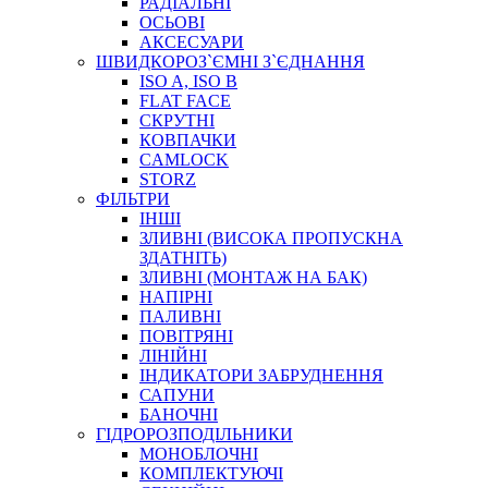
РАДІАЛЬНІ
ОСЬОВІ
АКСЕСУАРИ
АВТОХІМІЯ
ШВИДКОРОЗ`ЄМНІ З`ЄДНАННЯ
ДОМКРАТИ
ISO A, ISO B
НАБОРИ ЗАПОБІЖНИКІВ, КЛЕМ, АКСЕСУАРІВ
FLAT FACE
НАСОСИ, КОМПРЕСОРИ, МАНОМЕТРИ
СКРУТНІ
ПАСТА, АНТИСЕПТИК
КОВПАЧКИ
ІНСТРУМЕНТ
CAMLOCK
STORZ
ФІЛЬТРИ
ІНШІ
ЗЛИВНІ (ВИСОКА ПРОПУСКНА
ЗДАТНІТЬ)
ЗЛИВНІ (МОНТАЖ НА БАК)
НАПІРНІ
ПАЛИВНІ
ПОВІТРЯНІ
САДОВИЙ ІНВЕНТАР
ЛІНІЙНІ
ЕЛЕКТРИЧНІ ПРИЛАДИ
ІНДИКАТОРИ ЗАБРУДНЕННЯ
ПАЛЬНИКИ, ПАЯЛЬНИКИ, ПАЯЛЬНІ ЛАМПИ
САПУНИ
ІНСТРУМЕНТИ ДЛЯ ЕЛЕКТРИКА
БАНОЧНІ
ЕЛЕКТРОІНСТРУМЕНТИ
ГІДРОРОЗПОДІЛЬНИКИ
ЗАМКИ І КОМПЛЕКТУЮЧІ
МОНОБЛОЧНІ
КОМПЛЕКТУЮЧІ
ІНСТРУМЕНТИ ДЛЯ ЗВАРЮВАННЯ, АКСЕСУАРИ