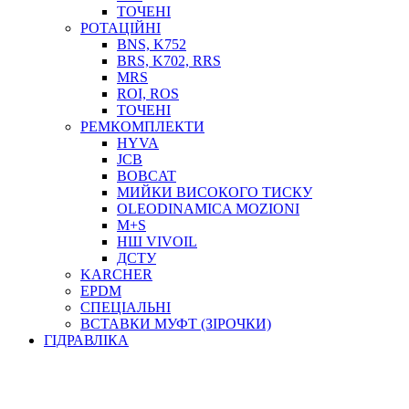
ТОСОЛ, АНТИФРИЗ
ТОЧЕНІ
ОЛИВА-ПАЛИВО
РОТАЦІЙНІ
BNS, K752
ПОВІТРЯ-ВОДА
BRS, K702, RRS
ДЛЯ ЗВАРЮВАННЯ
MRS
НАПІРНО-ВСМОКТУЮЧІ
ROI, ROS
АЗС
ТОЧЕНІ
РЕМКОМПЛЕКТИ
HYVA
JCB
BOBCAT
МИЙКИ ВИСОКОГО ТИСКУ
OLEODINAMICA MOZIONI
M+S
НШ VIVOIL
ДСТУ
ФІЛЬТРИ ДЛЯ ПАЛЬНОГО
KARCHER
ПІДДОНИ ДЛЯ БОЧОК
EPDM
МОДУЛЬНІ АЗС
СПЕЦІАЛЬНІ
МЕТРОЛОГІЧНЕ ОБЛАДНАННЯ
ВСТАВКИ МУФТ (ЗІРОЧКИ)
ЛІЧИЛЬНИКИ І ВИТРАТОМІРИ ДЛЯ ПАЛЬНОГО
ГІДРАВЛІКА
КОТУШКИ ДЛЯ ШЛАНГІВ
НАСОСИ ДЛЯ ПАЛЬНОГО
МОБІЛЬНІ КОЛОНКИ ТА КОМПЛЕКТИ ЗАПРАВКИ
СТАЦІОНАРНІ КОЛОНКИ