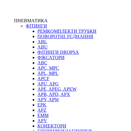
ПНЕВМАТИКА
ФІТИНГИ
РЕМКОМПЛЕКТИ ТРУБКИ
ПОВОРОТНІ З'ЄДНАННЯ
ABL
ABU
ФІТИНГИ DROPSA
ФІКСАТОРИ
ABC
APC, MPC
APL, MPL
APCF
APU, APG
APE, APEG, APEW
APB, APD, APX
APY, APW
EPK
APZ
EMM
APV
КОНЕКТОРИ