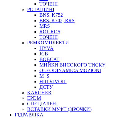
ТОСОЛ, АНТИФРИЗ
ТОЧЕНІ
ОЛИВА-ПАЛИВО
РОТАЦІЙНІ
BNS, K752
ПОВІТРЯ-ВОДА
BRS, K702, RRS
ДЛЯ ЗВАРЮВАННЯ
MRS
НАПІРНО-ВСМОКТУЮЧІ
ROI, ROS
АЗС
ТОЧЕНІ
РЕМКОМПЛЕКТИ
HYVA
JCB
BOBCAT
МИЙКИ ВИСОКОГО ТИСКУ
OLEODINAMICA MOZIONI
M+S
НШ VIVOIL
ДСТУ
ФІЛЬТРИ ДЛЯ ПАЛЬНОГО
KARCHER
ПІДДОНИ ДЛЯ БОЧОК
EPDM
МОДУЛЬНІ АЗС
СПЕЦІАЛЬНІ
МЕТРОЛОГІЧНЕ ОБЛАДНАННЯ
ВСТАВКИ МУФТ (ЗІРОЧКИ)
ЛІЧИЛЬНИКИ І ВИТРАТОМІРИ ДЛЯ ПАЛЬНОГО
ГІДРАВЛІКА
КОТУШКИ ДЛЯ ШЛАНГІВ
НАСОСИ ДЛЯ ПАЛЬНОГО
МОБІЛЬНІ КОЛОНКИ ТА КОМПЛЕКТИ ЗАПРАВКИ
СТАЦІОНАРНІ КОЛОНКИ