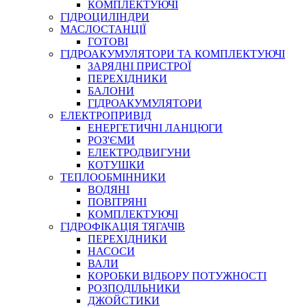
КОМПЛЕКТУЮЧІ
ГІДРОЦИЛІНДРИ
МАСЛОСТАНЦІЇ
ГОТОВІ
ГІДРОАКУМУЛЯТОРИ ТА КОМПЛЕКТУЮЧІ
СПЕЦІАЛЬНІ
ЗАРЯДНІ ПРИСТРОЇ
ОЛИВИ
ПЕРЕХІДНИКИ
БАЛОНИ
ГЕРМЕТИКИ
ГІДРОАКУМУЛЯТОРИ
ЗМАЗКИ
ЕЛЕКТРОПРИВІД
КЛЕЇ, ЦЕМЕНТИ, ЕПОКСИДКИ
ЕНЕРГЕТИЧНІ ЛАНЦЮГИ
РЕМОНТ ГІДРОЦИЛІНДРІВ
РОЗ'ЄМИ
ЕЛЕКТРОДВИГУНИ
КОТУШКИ
ТЕПЛООБМІННИКИ
ВОДЯНІ
ПОВІТРЯНІ
КОМПЛЕКТУЮЧІ
ГІДРОФІКАЦІЯ ТЯГАЧІВ
ПЕРЕХІДНИКИ
НАСОСИ
БОРЕКС, ЕО
ВАЛИ
КОРОБКИ ВІДБОРУ ПОТУЖНОСТІ
РОЗПОДІЛЬНИКИ
ДЖОЙСТИКИ