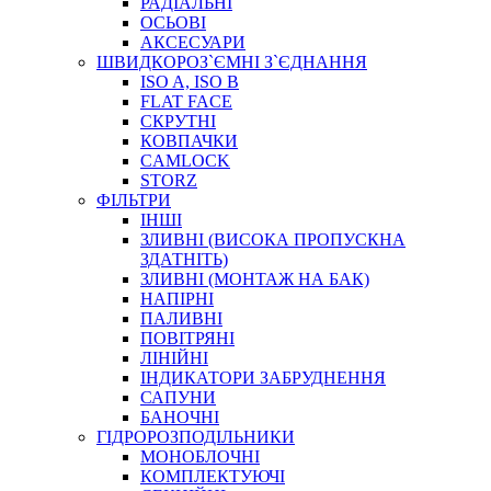
РАДІАЛЬНІ
ОСЬОВІ
АКСЕСУАРИ
АВТОХІМІЯ
ШВИДКОРОЗ`ЄМНІ З`ЄДНАННЯ
ДОМКРАТИ
ISO A, ISO B
НАБОРИ ЗАПОБІЖНИКІВ, КЛЕМ, АКСЕСУАРІВ
FLAT FACE
НАСОСИ, КОМПРЕСОРИ, МАНОМЕТРИ
СКРУТНІ
ПАСТА, АНТИСЕПТИК
КОВПАЧКИ
ІНСТРУМЕНТ
CAMLOCK
STORZ
ФІЛЬТРИ
ІНШІ
ЗЛИВНІ (ВИСОКА ПРОПУСКНА
ЗДАТНІТЬ)
ЗЛИВНІ (МОНТАЖ НА БАК)
НАПІРНІ
ПАЛИВНІ
ПОВІТРЯНІ
САДОВИЙ ІНВЕНТАР
ЛІНІЙНІ
ЕЛЕКТРИЧНІ ПРИЛАДИ
ІНДИКАТОРИ ЗАБРУДНЕННЯ
ПАЛЬНИКИ, ПАЯЛЬНИКИ, ПАЯЛЬНІ ЛАМПИ
САПУНИ
ІНСТРУМЕНТИ ДЛЯ ЕЛЕКТРИКА
БАНОЧНІ
ЕЛЕКТРОІНСТРУМЕНТИ
ГІДРОРОЗПОДІЛЬНИКИ
ЗАМКИ І КОМПЛЕКТУЮЧІ
МОНОБЛОЧНІ
КОМПЛЕКТУЮЧІ
ІНСТРУМЕНТИ ДЛЯ ЗВАРЮВАННЯ, АКСЕСУАРИ