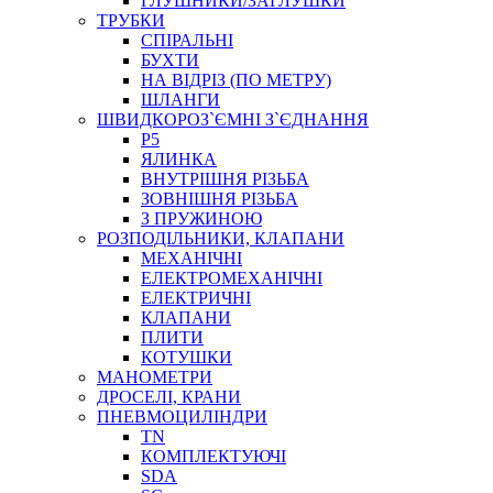
ГЛУШНИКИ/ЗАГЛУШКИ
ТРУБКИ
СПІРАЛЬНІ
БУХТИ
НА ВІДРІЗ (ПО МЕТРУ)
ШЛАНГИ
ШВИДКОРОЗ`ЄМНІ З`ЄДНАННЯ
P5
ЯЛИНКА
ВНУТРІШНЯ РІЗЬБА
ЗОВНІШНЯ РІЗЬБА
З ПРУЖИНОЮ
РОЗПОДІЛЬНИКИ, КЛАПАНИ
МЕХАНІЧНІ
ЕЛЕКТРОМЕХАНІЧНІ
ЕЛЕКТРИЧНІ
КЛАПАНИ
ПЛИТИ
КОТУШКИ
МАНОМЕТРИ
ДРОСЕЛІ, КРАНИ
ПНЕВМОЦИЛІНДРИ
TN
КОМПЛЕКТУЮЧІ
SDA