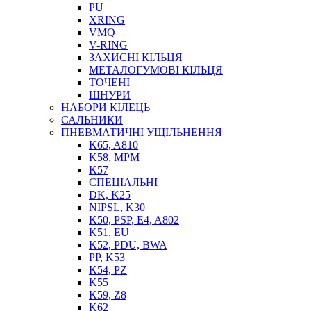
PU
XRING
VMQ
V-RING
ЗАХИСНІ КІЛЬЦЯ
МЕТАЛОГУМОВІ КІЛЬЦЯ
СОЖ
ТОЧЕНІ
ПІСТОЛЕТИ
ШНУРИ
НАСОСИ ТА ПОМПИ
НАБОРИ КІЛЕЦЬ
НАГНІТАЧІ
САЛЬНИКИ
МУФТИ (НАСАДКИ) ДЛЯ ШПРИЦІВ
ПНЕВМАТИЧНІ УЩІЛЬНЕННЯ
МАСЛЯНКИ, ЛІЙКИ
K65, A810
ПРЕС-МАСЛЯНКИ
K58, MPM
ШЛАНГИ, ТРУБКИ
K57
СПЕЦІАЛЬНІ
ШПРИЦИ МАСТИЛЬНІ
DK, K25
РУКАВА
NIPSL, K30
K50, PSP, E4, A802
K51, EU
K52, PDU, BWA
PP, K53
K54, PZ
K55
K59, Z8
K62