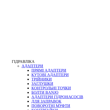
ПІСТОЛЕТИ
КОМПЛЕКТУЮЧІ ДЛЯ РУКАВІВ ВИСОКОГО ТИСКУ
КП
ВЕРСТАТИ
ФІТИНГИ ДІАГНОСТИЧНІ
ГІДРАВЛІКА
АДАПТЕРИ
АКСЕСУАРИ
ПРЯМІ АДАПТЕРИ
ТРУБКИ ТА КОМПЛЕКТУЮЧІ
КУТОВІ АДАПТЕРИ
ФІТИНГИ ГІДРАВЛІЧНІ
ТРІЙНИКИ
ФІТИНГИ КОНДИЦІОНЕРНІ
ЗАГЛУШКИ
ЗАХИСТ РУКАВІВ
КОНТРОЛЬНІ ТОЧКИ
ФІТИНГИ KARCHER
БОЛТИ BANJO
ФІТИНГИ НА ПІДЙОМ КАБІНИ
АДАПТЕРИ ГІДРОНАСОСІВ
РУКАВА
ДЛЯ ЗАПРАВОК
КОНЕКТОРИ
ПОВОРОТНІ МУФТИ