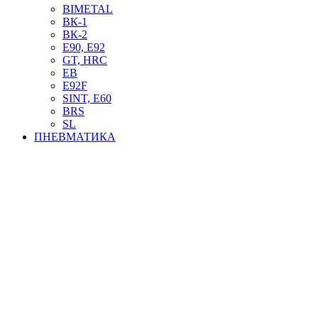
BIMETAL
ВК-1
ВК-2
Е90, E92
GT, HRC
EB
Е92F
SINT, E60
BRS
SL
ПНЕВМАТИКА