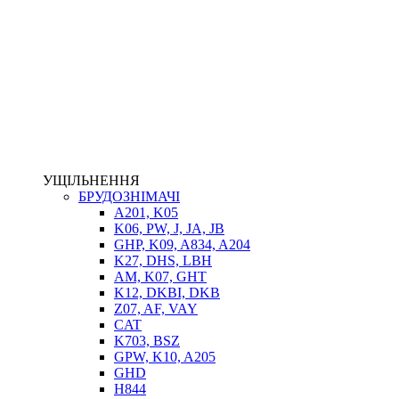
НАСОСИ-ДОЗАТОРИ
ГІДРОЦИЛІНДРИ
МАСЛОСТАНЦІЇ
ГІДРОАКУМУЛЯТОРИ ТА КОМПЛЕКТУЮЧІ
ЕЛЕКТРОПРИВІД
ТЕПЛООБМІННИКИ
ГІДРОФІКАЦІЯ ТЯГАЧІВ
КОНТРОЛЬНО-ВИМІРЮВАЛЬНА АПАРАТУРА
РОТАТОРИ
ЛЕБІДКИ
УЩІЛЬНЕННЯ
ВТУЛКИ
БРУДОЗНІМАЧІ
A201, K05
K06, PW, J, JA, JB
GHP, K09, A834, A204
K27, DHS, LBH
AM, K07, GHT
K12, DKBI, DKB
Z07, AF, VAY
CAT
K703, BSZ
BIMETAL
GPW, K10, A205
ВК-1
GHD
ВК-2
H844
Е90, E92