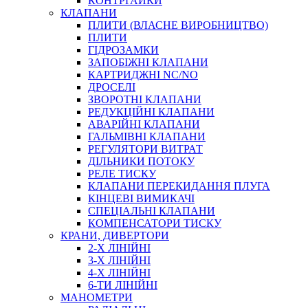
КОНТРГАЙКИ
МУФТИ
КЛАПАНИ
ХОМУТИ
ПЛИТИ (ВЛАСНЕ ВИРОБНИЦТВО)
ПЛИТИ
ГІДРОЗАМКИ
ЗАПОБІЖНІ КЛАПАНИ
КАРТРИДЖНІ NC/NO
ДРОСЕЛІ
ЗВОРОТНІ КЛАПАНИ
РЕДУКЦІЙНІ КЛАПАНИ
АВАРІЙНІ КЛАПАНИ
ЧЕРВ`ЯЧНІ
ГАЛЬМІВНІ КЛАПАНИ
СИЛОВІ
РЕГУЛЯТОРИ ВИТРАТ
ДІЛЬНИКИ ПОТОКУ
ДРОТЯНІ
РЕЛЕ ТИСКУ
ПРУЖИННІ
КЛАПАНИ ПЕРЕКИДАННЯ ПЛУГА
НЕЙЛОНОВІ
КІНЦЕВІ ВИМИКАЧІ
ПРОРЕЗИНЕНІ
СПЕЦІАЛЬНІ КЛАПАНИ
АВТОТОВАРИ
КОМПЕНСАТОРИ ТИСКУ
КРАНИ, ДИВЕРТОРИ
2-Х ЛІНІЙНІ
3-Х ЛІНІЙНІ
4-Х ЛІНІЙНІ
6-ТИ ЛІНІЙНІ
МАНОМЕТРИ