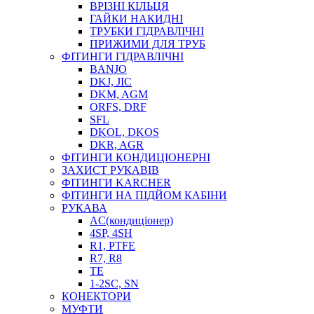
ВРІЗНІ КІЛЬЦЯ
ГАЙКИ НАКИДНІ
ТРУБКИ ГІДРАВЛІЧНІ
ПРИЖИМИ ДЛЯ ТРУБ
ФІТИНГИ ГІДРАВЛІЧНІ
BANJO
DKJ, JIC
DKM, AGM
ORFS, DRF
SFL
DKOL, DKOS
DKR, AGR
ФІТИНГИ КОНДИЦІОНЕРНІ
ЗАХИСТ РУКАВІВ
ФІТИНГИ KARCHER
ФІТИНГИ НА ПІДЙОМ КАБІНИ
РУКАВА
AC(кондиціонер)
4SP, 4SH
R1, PTFE
R7, R8
TE
1-2SC, SN
КОНЕКТОРИ
МУФТИ