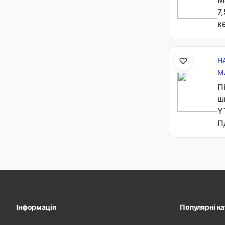
7
к
Н
М
П
ш
Y
П
Інформація
Популярні ка