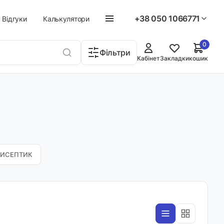
+38 050 1066771
Відгуки
Калькулятори
0
Фільтри
Кабінет
Закладки
кошик
ТИСЕПТИК