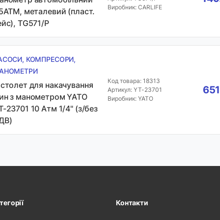
Виробник: CARLIFE
,5АТМ, металевий (пласт.
ейс), TG571/P
АСОСИ, КОМПРЕСОРИ,
АНОМЕТРИ
Код товара: 18313
істолет для накачування
651
Артикул: YT-23701
ин з манометром YATO
Виробник: YATO
T-23701 10 Атм 1/4" (з/без
ДВ)
тегорії
Контакти