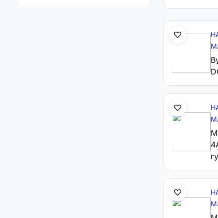
Н
М
В
D
Н
М
М
4
г
Н
М
М