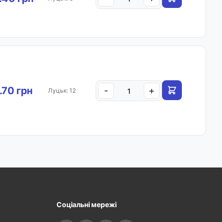
.70 грн
-
+
Луцьк: 12
Соціальні мережі