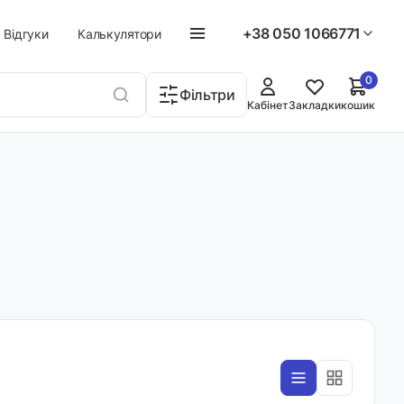
+38 050 1066771
Відгуки
Калькулятори
0
Фільтри
Кабінет
Закладки
кошик