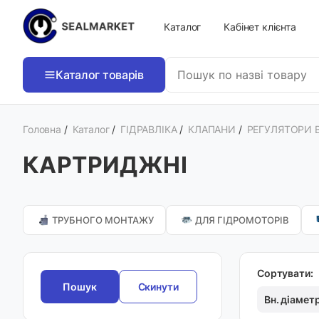
Каталог
Кабінет клієнта
Каталог товарів
Головна
/
Каталог
/
ГІДРАВЛІКА
/
КЛАПАНИ
/
РЕГУЛЯТОРИ 
КАРТРИДЖНІ
ТРУБНОГО МОНТАЖУ
ДЛЯ ГІДРОМОТОРІВ
Сортувати:
Скинути
Вн. діамет