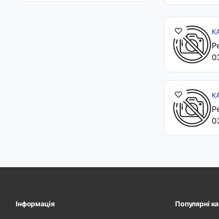
К
Р
0
К
Р
0
Інформація
Популярні ка