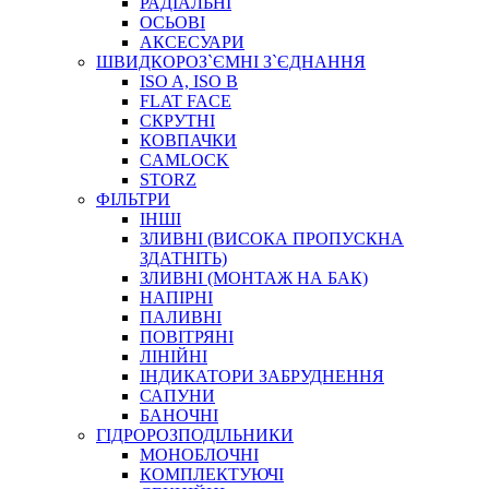
РАДІАЛЬНІ
ОСЬОВІ
АКСЕСУАРИ
АВТОХІМІЯ
ШВИДКОРОЗ`ЄМНІ З`ЄДНАННЯ
ДОМКРАТИ
ISO A, ISO B
НАБОРИ ЗАПОБІЖНИКІВ, КЛЕМ, АКСЕСУАРІВ
FLAT FACE
НАСОСИ, КОМПРЕСОРИ, МАНОМЕТРИ
СКРУТНІ
ПАСТА, АНТИСЕПТИК
КОВПАЧКИ
ІНСТРУМЕНТ
CAMLOCK
STORZ
ФІЛЬТРИ
ІНШІ
ЗЛИВНІ (ВИСОКА ПРОПУСКНА
ЗДАТНІТЬ)
ЗЛИВНІ (МОНТАЖ НА БАК)
НАПІРНІ
ПАЛИВНІ
ПОВІТРЯНІ
САДОВИЙ ІНВЕНТАР
ЛІНІЙНІ
ЕЛЕКТРИЧНІ ПРИЛАДИ
ІНДИКАТОРИ ЗАБРУДНЕННЯ
ПАЛЬНИКИ, ПАЯЛЬНИКИ, ПАЯЛЬНІ ЛАМПИ
САПУНИ
ІНСТРУМЕНТИ ДЛЯ ЕЛЕКТРИКА
БАНОЧНІ
ЕЛЕКТРОІНСТРУМЕНТИ
ГІДРОРОЗПОДІЛЬНИКИ
ЗАМКИ І КОМПЛЕКТУЮЧІ
МОНОБЛОЧНІ
КОМПЛЕКТУЮЧІ
ІНСТРУМЕНТИ ДЛЯ ЗВАРЮВАННЯ, АКСЕСУАРИ