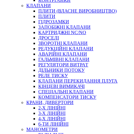
КОНТРГАЙКИ
МУФТИ
КЛАПАНИ
ХОМУТИ
ПЛИТИ (ВЛАСНЕ ВИРОБНИЦТВО)
ПЛИТИ
ГІДРОЗАМКИ
ЗАПОБІЖНІ КЛАПАНИ
КАРТРИДЖНІ NC/NO
ДРОСЕЛІ
ЗВОРОТНІ КЛАПАНИ
РЕДУКЦІЙНІ КЛАПАНИ
АВАРІЙНІ КЛАПАНИ
ЧЕРВ`ЯЧНІ
ГАЛЬМІВНІ КЛАПАНИ
СИЛОВІ
РЕГУЛЯТОРИ ВИТРАТ
ДІЛЬНИКИ ПОТОКУ
ДРОТЯНІ
РЕЛЕ ТИСКУ
ПРУЖИННІ
КЛАПАНИ ПЕРЕКИДАННЯ ПЛУГА
НЕЙЛОНОВІ
КІНЦЕВІ ВИМИКАЧІ
ПРОРЕЗИНЕНІ
СПЕЦІАЛЬНІ КЛАПАНИ
АВТОТОВАРИ
КОМПЕНСАТОРИ ТИСКУ
КРАНИ, ДИВЕРТОРИ
2-Х ЛІНІЙНІ
3-Х ЛІНІЙНІ
4-Х ЛІНІЙНІ
6-ТИ ЛІНІЙНІ
МАНОМЕТРИ