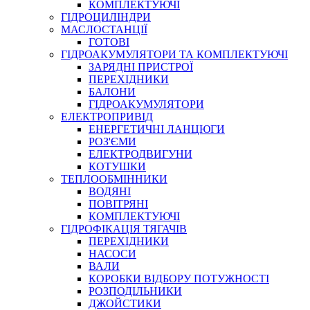
КОМПЛЕКТУЮЧІ
ГІДРОЦИЛІНДРИ
МАСЛОСТАНЦІЇ
ГОТОВІ
ГІДРОАКУМУЛЯТОРИ ТА КОМПЛЕКТУЮЧІ
СПЕЦІАЛЬНІ
ЗАРЯДНІ ПРИСТРОЇ
ОЛИВИ
ПЕРЕХІДНИКИ
БАЛОНИ
ГЕРМЕТИКИ
ГІДРОАКУМУЛЯТОРИ
ЗМАЗКИ
ЕЛЕКТРОПРИВІД
КЛЕЇ, ЦЕМЕНТИ, ЕПОКСИДКИ
ЕНЕРГЕТИЧНІ ЛАНЦЮГИ
РЕМОНТ ГІДРОЦИЛІНДРІВ
РОЗ'ЄМИ
ЕЛЕКТРОДВИГУНИ
КОТУШКИ
ТЕПЛООБМІННИКИ
ВОДЯНІ
ПОВІТРЯНІ
КОМПЛЕКТУЮЧІ
ГІДРОФІКАЦІЯ ТЯГАЧІВ
ПЕРЕХІДНИКИ
НАСОСИ
БОРЕКС, ЕО
ВАЛИ
КОРОБКИ ВІДБОРУ ПОТУЖНОСТІ
РОЗПОДІЛЬНИКИ
ДЖОЙСТИКИ