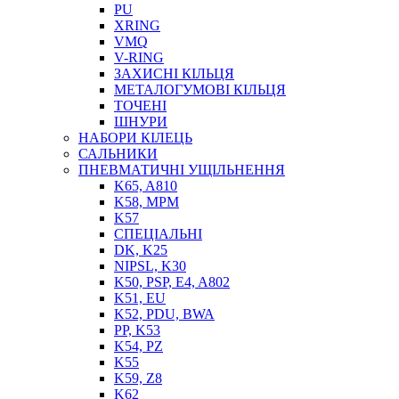
PU
XRING
VMQ
V-RING
ЗАХИСНІ КІЛЬЦЯ
МЕТАЛОГУМОВІ КІЛЬЦЯ
СОЖ
ТОЧЕНІ
ПІСТОЛЕТИ
ШНУРИ
НАСОСИ ТА ПОМПИ
НАБОРИ КІЛЕЦЬ
НАГНІТАЧІ
САЛЬНИКИ
МУФТИ (НАСАДКИ) ДЛЯ ШПРИЦІВ
ПНЕВМАТИЧНІ УЩІЛЬНЕННЯ
МАСЛЯНКИ, ЛІЙКИ
K65, A810
ПРЕС-МАСЛЯНКИ
K58, MPM
ШЛАНГИ, ТРУБКИ
K57
СПЕЦІАЛЬНІ
ШПРИЦИ МАСТИЛЬНІ
DK, K25
РУКАВА
NIPSL, K30
K50, PSP, E4, A802
K51, EU
K52, PDU, BWA
PP, K53
K54, PZ
K55
K59, Z8
K62