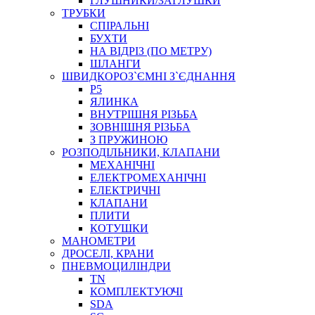
ГЛУШНИКИ/ЗАГЛУШКИ
ТРУБКИ
СПІРАЛЬНІ
БУХТИ
НА ВІДРІЗ (ПО МЕТРУ)
ШЛАНГИ
ШВИДКОРОЗ`ЄМНІ З`ЄДНАННЯ
P5
ЯЛИНКА
ВНУТРІШНЯ РІЗЬБА
ЗОВНІШНЯ РІЗЬБА
З ПРУЖИНОЮ
РОЗПОДІЛЬНИКИ, КЛАПАНИ
МЕХАНІЧНІ
ЕЛЕКТРОМЕХАНІЧНІ
ЕЛЕКТРИЧНІ
КЛАПАНИ
ПЛИТИ
КОТУШКИ
МАНОМЕТРИ
ДРОСЕЛІ, КРАНИ
ПНЕВМОЦИЛІНДРИ
TN
КОМПЛЕКТУЮЧІ
SDA