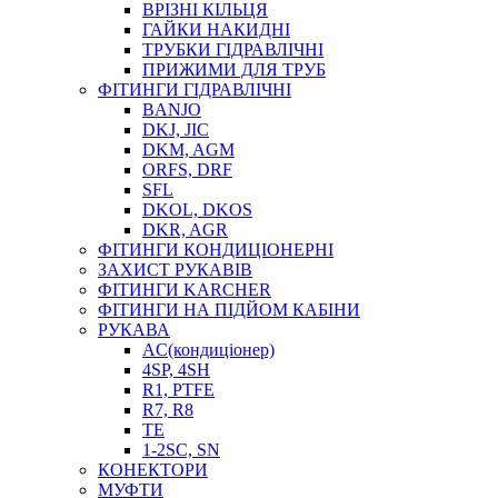
ВРІЗНІ КІЛЬЦЯ
ГАЙКИ НАКИДНІ
ТРУБКИ ГІДРАВЛІЧНІ
ПРИЖИМИ ДЛЯ ТРУБ
ФІТИНГИ ГІДРАВЛІЧНІ
BANJO
DKJ, JIC
DKM, AGM
ORFS, DRF
SFL
DKOL, DKOS
DKR, AGR
ФІТИНГИ КОНДИЦІОНЕРНІ
ЗАХИСТ РУКАВІВ
ФІТИНГИ KARCHER
ФІТИНГИ НА ПІДЙОМ КАБІНИ
РУКАВА
AC(кондиціонер)
4SP, 4SH
R1, PTFE
R7, R8
TE
1-2SC, SN
КОНЕКТОРИ
МУФТИ