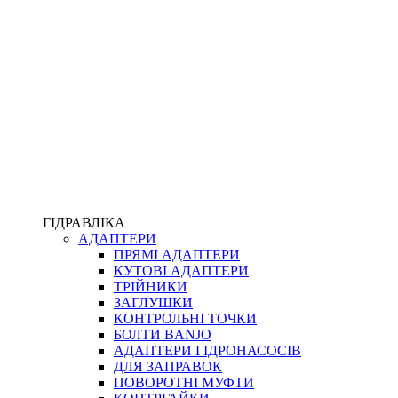
ПІСТОЛЕТИ
КОМПЛЕКТУЮЧІ ДЛЯ РУКАВІВ ВИСОКОГО ТИСКУ
КП
ВЕРСТАТИ
ФІТИНГИ ДІАГНОСТИЧНІ
ГІДРАВЛІКА
АДАПТЕРИ
АКСЕСУАРИ
ПРЯМІ АДАПТЕРИ
ТРУБКИ ТА КОМПЛЕКТУЮЧІ
КУТОВІ АДАПТЕРИ
ФІТИНГИ ГІДРАВЛІЧНІ
ТРІЙНИКИ
ФІТИНГИ КОНДИЦІОНЕРНІ
ЗАГЛУШКИ
ЗАХИСТ РУКАВІВ
КОНТРОЛЬНІ ТОЧКИ
ФІТИНГИ KARCHER
БОЛТИ BANJO
ФІТИНГИ НА ПІДЙОМ КАБІНИ
АДАПТЕРИ ГІДРОНАСОСІВ
РУКАВА
ДЛЯ ЗАПРАВОК
КОНЕКТОРИ
ПОВОРОТНІ МУФТИ