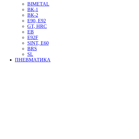
BIMETAL
ВК-1
ВК-2
Е90, E92
GT, HRC
EB
Е92F
SINT, E60
BRS
SL
ПНЕВМАТИКА