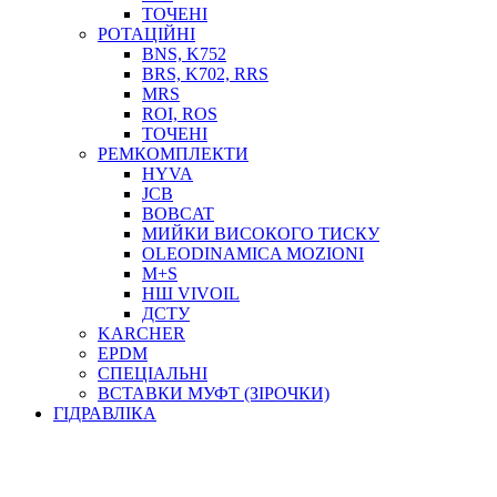
ТОСОЛ, АНТИФРИЗ
ТОЧЕНІ
ОЛИВА-ПАЛИВО
РОТАЦІЙНІ
BNS, K752
ПОВІТРЯ-ВОДА
BRS, K702, RRS
ДЛЯ ЗВАРЮВАННЯ
MRS
НАПІРНО-ВСМОКТУЮЧІ
ROI, ROS
АЗС
ТОЧЕНІ
РЕМКОМПЛЕКТИ
HYVA
JCB
BOBCAT
МИЙКИ ВИСОКОГО ТИСКУ
OLEODINAMICA MOZIONI
M+S
НШ VIVOIL
ДСТУ
ФІЛЬТРИ ДЛЯ ПАЛЬНОГО
KARCHER
ПІДДОНИ ДЛЯ БОЧОК
EPDM
МОДУЛЬНІ АЗС
СПЕЦІАЛЬНІ
МЕТРОЛОГІЧНЕ ОБЛАДНАННЯ
ВСТАВКИ МУФТ (ЗІРОЧКИ)
ЛІЧИЛЬНИКИ І ВИТРАТОМІРИ ДЛЯ ПАЛЬНОГО
ГІДРАВЛІКА
КОТУШКИ ДЛЯ ШЛАНГІВ
НАСОСИ ДЛЯ ПАЛЬНОГО
МОБІЛЬНІ КОЛОНКИ ТА КОМПЛЕКТИ ЗАПРАВКИ
СТАЦІОНАРНІ КОЛОНКИ