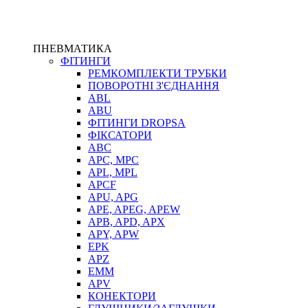
ПНЕВМАТИКА
ФІТИНГИ
РЕМКОМПЛЕКТИ ТРУБКИ
ПОВОРОТНІ З'ЄДНАННЯ
ABL
ABU
ФІТИНГИ DROPSA
ФІКСАТОРИ
ABC
APC, MPC
APL, MPL
APCF
APU, APG
APE, APEG, APEW
APB, APD, APX
APY, APW
EPK
APZ
EMM
APV
КОНЕКТОРИ