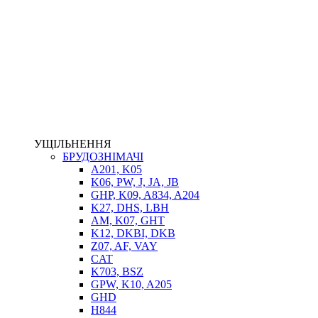
НАСОСИ-ДОЗАТОРИ
ГІДРОЦИЛІНДРИ
МАСЛОСТАНЦІЇ
ГІДРОАКУМУЛЯТОРИ ТА КОМПЛЕКТУЮЧІ
ЕЛЕКТРОПРИВІД
ТЕПЛООБМІННИКИ
ГІДРОФІКАЦІЯ ТЯГАЧІВ
КОНТРОЛЬНО-ВИМІРЮВАЛЬНА АПАРАТУРА
РОТАТОРИ
ЛЕБІДКИ
УЩІЛЬНЕННЯ
ВТУЛКИ
БРУДОЗНІМАЧІ
A201, K05
K06, PW, J, JA, JB
GHP, K09, A834, A204
K27, DHS, LBH
AM, K07, GHT
K12, DKBI, DKB
Z07, AF, VAY
CAT
K703, BSZ
BIMETAL
GPW, K10, A205
ВК-1
GHD
ВК-2
H844
Е90, E92