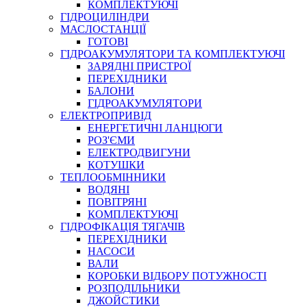
КОМПЛЕКТУЮЧІ
ГІДРОЦИЛІНДРИ
МАСЛОСТАНЦІЇ
ГОТОВІ
ГІДРОАКУМУЛЯТОРИ ТА КОМПЛЕКТУЮЧІ
СПЕЦІАЛЬНІ
ЗАРЯДНІ ПРИСТРОЇ
ОЛИВИ
ПЕРЕХІДНИКИ
БАЛОНИ
ГЕРМЕТИКИ
ГІДРОАКУМУЛЯТОРИ
ЗМАЗКИ
ЕЛЕКТРОПРИВІД
КЛЕЇ, ЦЕМЕНТИ, ЕПОКСИДКИ
ЕНЕРГЕТИЧНІ ЛАНЦЮГИ
РЕМОНТ ГІДРОЦИЛІНДРІВ
РОЗ'ЄМИ
ЕЛЕКТРОДВИГУНИ
КОТУШКИ
ТЕПЛООБМІННИКИ
ВОДЯНІ
ПОВІТРЯНІ
КОМПЛЕКТУЮЧІ
ГІДРОФІКАЦІЯ ТЯГАЧІВ
ПЕРЕХІДНИКИ
НАСОСИ
БОРЕКС, ЕО
ВАЛИ
КОРОБКИ ВІДБОРУ ПОТУЖНОСТІ
РОЗПОДІЛЬНИКИ
ДЖОЙСТИКИ