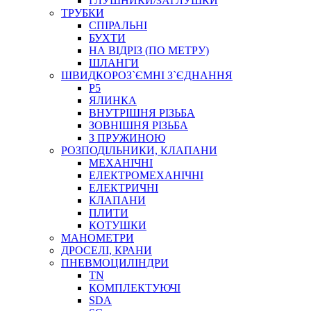
ГЛУШНИКИ/ЗАГЛУШКИ
ТРУБКИ
СПІРАЛЬНІ
БУХТИ
НА ВІДРІЗ (ПО МЕТРУ)
ШЛАНГИ
ШВИДКОРОЗ`ЄМНІ З`ЄДНАННЯ
P5
ЯЛИНКА
ВНУТРІШНЯ РІЗЬБА
ЗОВНІШНЯ РІЗЬБА
З ПРУЖИНОЮ
РОЗПОДІЛЬНИКИ, КЛАПАНИ
МЕХАНІЧНІ
ЕЛЕКТРОМЕХАНІЧНІ
ЕЛЕКТРИЧНІ
КЛАПАНИ
ПЛИТИ
КОТУШКИ
МАНОМЕТРИ
ДРОСЕЛІ, КРАНИ
ПНЕВМОЦИЛІНДРИ
TN
КОМПЛЕКТУЮЧІ
SDA