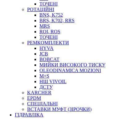
ТОСОЛ, АНТИФРИЗ
ТОЧЕНІ
ОЛИВА-ПАЛИВО
РОТАЦІЙНІ
BNS, K752
ПОВІТРЯ-ВОДА
BRS, K702, RRS
ДЛЯ ЗВАРЮВАННЯ
MRS
НАПІРНО-ВСМОКТУЮЧІ
ROI, ROS
АЗС
ТОЧЕНІ
РЕМКОМПЛЕКТИ
HYVA
JCB
BOBCAT
МИЙКИ ВИСОКОГО ТИСКУ
OLEODINAMICA MOZIONI
M+S
НШ VIVOIL
ДСТУ
ФІЛЬТРИ ДЛЯ ПАЛЬНОГО
KARCHER
ПІДДОНИ ДЛЯ БОЧОК
EPDM
МОДУЛЬНІ АЗС
СПЕЦІАЛЬНІ
МЕТРОЛОГІЧНЕ ОБЛАДНАННЯ
ВСТАВКИ МУФТ (ЗІРОЧКИ)
ЛІЧИЛЬНИКИ І ВИТРАТОМІРИ ДЛЯ ПАЛЬНОГО
ГІДРАВЛІКА
КОТУШКИ ДЛЯ ШЛАНГІВ
НАСОСИ ДЛЯ ПАЛЬНОГО
МОБІЛЬНІ КОЛОНКИ ТА КОМПЛЕКТИ ЗАПРАВКИ
СТАЦІОНАРНІ КОЛОНКИ