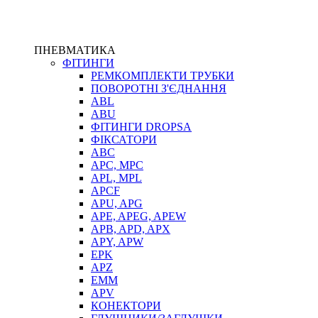
ПНЕВМАТИКА
ФІТИНГИ
РЕМКОМПЛЕКТИ ТРУБКИ
ПОВОРОТНІ З'ЄДНАННЯ
ABL
ABU
ФІТИНГИ DROPSA
ФІКСАТОРИ
ABC
APC, MPC
APL, MPL
APCF
APU, APG
APE, APEG, APEW
APB, APD, APX
APY, APW
EPK
APZ
EMM
APV
КОНЕКТОРИ