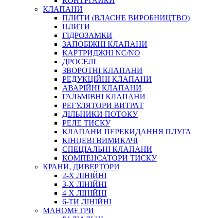
КОНТРГАЙКИ
МУФТИ
КЛАПАНИ
ХОМУТИ
ПЛИТИ (ВЛАСНЕ ВИРОБНИЦТВО)
ПЛИТИ
ГІДРОЗАМКИ
ЗАПОБІЖНІ КЛАПАНИ
КАРТРИДЖНІ NC/NO
ДРОСЕЛІ
ЗВОРОТНІ КЛАПАНИ
РЕДУКЦІЙНІ КЛАПАНИ
АВАРІЙНІ КЛАПАНИ
ЧЕРВ`ЯЧНІ
ГАЛЬМІВНІ КЛАПАНИ
СИЛОВІ
РЕГУЛЯТОРИ ВИТРАТ
ДІЛЬНИКИ ПОТОКУ
ДРОТЯНІ
РЕЛЕ ТИСКУ
ПРУЖИННІ
КЛАПАНИ ПЕРЕКИДАННЯ ПЛУГА
НЕЙЛОНОВІ
КІНЦЕВІ ВИМИКАЧІ
ПРОРЕЗИНЕНІ
СПЕЦІАЛЬНІ КЛАПАНИ
АВТОТОВАРИ
КОМПЕНСАТОРИ ТИСКУ
КРАНИ, ДИВЕРТОРИ
2-Х ЛІНІЙНІ
3-Х ЛІНІЙНІ
4-Х ЛІНІЙНІ
6-ТИ ЛІНІЙНІ
МАНОМЕТРИ