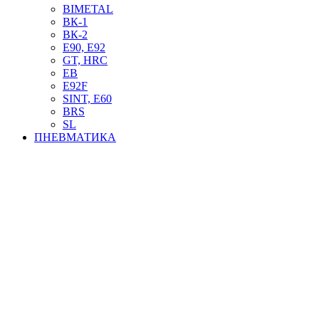
BIMETAL
ВК-1
ВК-2
Е90, E92
GT, HRC
EB
Е92F
SINT, E60
BRS
SL
ПНЕВМАТИКА