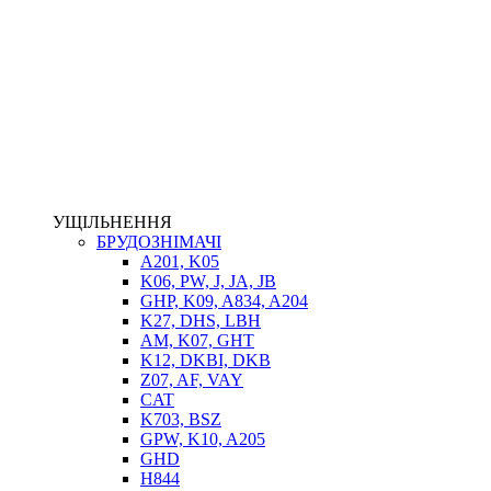
НАСОСИ-ДОЗАТОРИ
ГІДРОЦИЛІНДРИ
МАСЛОСТАНЦІЇ
ГІДРОАКУМУЛЯТОРИ ТА КОМПЛЕКТУЮЧІ
ЕЛЕКТРОПРИВІД
ТЕПЛООБМІННИКИ
ГІДРОФІКАЦІЯ ТЯГАЧІВ
КОНТРОЛЬНО-ВИМІРЮВАЛЬНА АПАРАТУРА
РОТАТОРИ
ЛЕБІДКИ
УЩІЛЬНЕННЯ
ВТУЛКИ
БРУДОЗНІМАЧІ
A201, K05
K06, PW, J, JA, JB
GHP, K09, A834, A204
K27, DHS, LBH
AM, K07, GHT
K12, DKBI, DKB
Z07, AF, VAY
CAT
K703, BSZ
BIMETAL
GPW, K10, A205
ВК-1
GHD
ВК-2
H844
Е90, E92