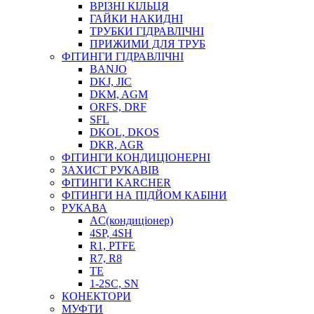
ВРІЗНІ КІЛЬЦЯ
ГАЙКИ НАКИДНІ
ТРУБКИ ГІДРАВЛІЧНІ
ПРИЖИМИ ДЛЯ ТРУБ
ФІТИНГИ ГІДРАВЛІЧНІ
BANJO
DKJ, JIC
DKM, AGM
ORFS, DRF
SFL
DKOL, DKOS
DKR, AGR
ФІТИНГИ КОНДИЦІОНЕРНІ
ЗАХИСТ РУКАВІВ
ФІТИНГИ KARCHER
ФІТИНГИ НА ПІДЙОМ КАБІНИ
РУКАВА
AC(кондиціонер)
4SP, 4SH
R1, PTFE
R7, R8
TE
1-2SC, SN
КОНЕКТОРИ
МУФТИ