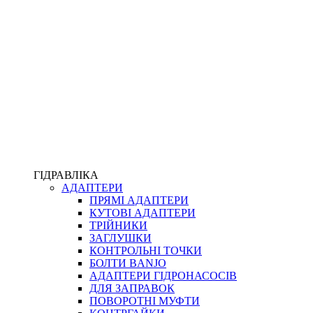
ПІСТОЛЕТИ
КОМПЛЕКТУЮЧІ ДЛЯ РУКАВІВ ВИСОКОГО ТИСКУ
КП
ВЕРСТАТИ
ФІТИНГИ ДІАГНОСТИЧНІ
ГІДРАВЛІКА
АДАПТЕРИ
АКСЕСУАРИ
ПРЯМІ АДАПТЕРИ
ТРУБКИ ТА КОМПЛЕКТУЮЧІ
КУТОВІ АДАПТЕРИ
ФІТИНГИ ГІДРАВЛІЧНІ
ТРІЙНИКИ
ФІТИНГИ КОНДИЦІОНЕРНІ
ЗАГЛУШКИ
ЗАХИСТ РУКАВІВ
КОНТРОЛЬНІ ТОЧКИ
ФІТИНГИ KARCHER
БОЛТИ BANJO
ФІТИНГИ НА ПІДЙОМ КАБІНИ
АДАПТЕРИ ГІДРОНАСОСІВ
РУКАВА
ДЛЯ ЗАПРАВОК
КОНЕКТОРИ
ПОВОРОТНІ МУФТИ