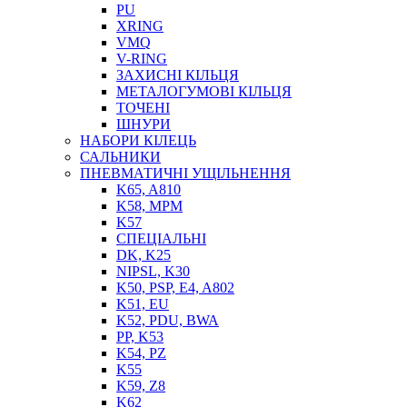
PU
XRING
VMQ
V-RING
ЗАХИСНІ КІЛЬЦЯ
МЕТАЛОГУМОВІ КІЛЬЦЯ
СОЖ
ТОЧЕНІ
ПІСТОЛЕТИ
ШНУРИ
НАСОСИ ТА ПОМПИ
НАБОРИ КІЛЕЦЬ
НАГНІТАЧІ
САЛЬНИКИ
МУФТИ (НАСАДКИ) ДЛЯ ШПРИЦІВ
ПНЕВМАТИЧНІ УЩІЛЬНЕННЯ
МАСЛЯНКИ, ЛІЙКИ
K65, A810
ПРЕС-МАСЛЯНКИ
K58, MPM
ШЛАНГИ, ТРУБКИ
K57
СПЕЦІАЛЬНІ
ШПРИЦИ МАСТИЛЬНІ
DK, K25
РУКАВА
NIPSL, K30
K50, PSP, E4, A802
K51, EU
K52, PDU, BWA
PP, K53
K54, PZ
K55
K59, Z8
K62