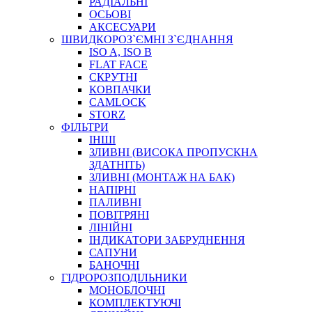
РАДІАЛЬНІ
ОСЬОВІ
АКСЕСУАРИ
АВТОХІМІЯ
ШВИДКОРОЗ`ЄМНІ З`ЄДНАННЯ
ДОМКРАТИ
ISO A, ISO B
НАБОРИ ЗАПОБІЖНИКІВ, КЛЕМ, АКСЕСУАРІВ
FLAT FACE
НАСОСИ, КОМПРЕСОРИ, МАНОМЕТРИ
СКРУТНІ
ПАСТА, АНТИСЕПТИК
КОВПАЧКИ
ІНСТРУМЕНТ
CAMLOCK
STORZ
ФІЛЬТРИ
ІНШІ
ЗЛИВНІ (ВИСОКА ПРОПУСКНА
ЗДАТНІТЬ)
ЗЛИВНІ (МОНТАЖ НА БАК)
НАПІРНІ
ПАЛИВНІ
ПОВІТРЯНІ
САДОВИЙ ІНВЕНТАР
ЛІНІЙНІ
ЕЛЕКТРИЧНІ ПРИЛАДИ
ІНДИКАТОРИ ЗАБРУДНЕННЯ
ПАЛЬНИКИ, ПАЯЛЬНИКИ, ПАЯЛЬНІ ЛАМПИ
САПУНИ
ІНСТРУМЕНТИ ДЛЯ ЕЛЕКТРИКА
БАНОЧНІ
ЕЛЕКТРОІНСТРУМЕНТИ
ГІДРОРОЗПОДІЛЬНИКИ
ЗАМКИ І КОМПЛЕКТУЮЧІ
МОНОБЛОЧНІ
КОМПЛЕКТУЮЧІ
ІНСТРУМЕНТИ ДЛЯ ЗВАРЮВАННЯ, АКСЕСУАРИ