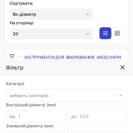
Сортувати:
Вн. діаметр
На сторінці:
20
ІНСТРУМЕНТИ ДЛЯ ЗВАРЮВАННЯ, АКСЕСУАРИ
Кутники магнітні для зварювання YATO: кут
Фільтр
45*,90*,135*, 6шт, YT08679
Код товара: 43543
Артикул: YT-08679
Категорії
Виробник: YATO
Луцьк: 2
виберіть категорію
-
+
700.70 грн
Внутрішній діаметр (мм)
від
до
Зовнішній діаметр (мм)