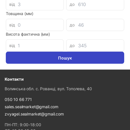
від
до
Інформація
Товщина (мм)
Про компанію
від
до
Доставка і оплата
Висота фактична (мм)
Гарантія та повернення
від
до
Політика конфіденційності
Популярні категорії
Контакти
Волинська обл. с. Рованці, вул. Тополева, 40
050 10 66 771
sales.sealmarket@gmail.com
zvyagel.sealmarket@gmail.com
ПН-ПТ: 9:00-18:00