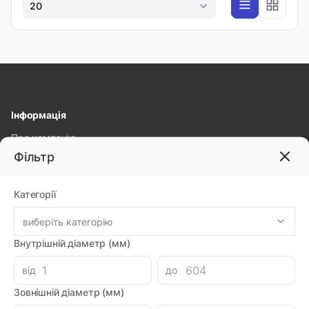
20
Інформація
Про компанію
Фільтр
Доставка і оплата
Гарантія та повернення
Категорії
Політика конфіденційності
виберіть категорію
Популярні категорії
Внутрішній діаметр (мм)
від
до
Контакти
Зовнішній діаметр (мм)
Волинська обл. с. Рованці, вул. Тополева, 40