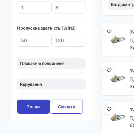
Вн. діамет
Пропускна здатність (ЗЛИВ)
3
Г
3
Плаваюче положення
3
Г
Керування
3
Скинути
3
Г
6