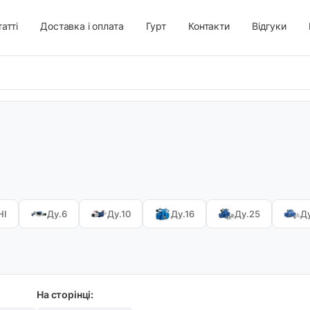
атті
Доставка і оплата
Гурт
Контакти
Відгуки
НІ
Ду.6
Ду.10
Ду.16
Ду.25
Д
На сторінці: