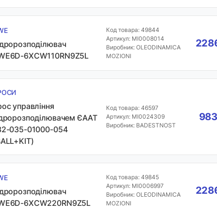
WE
Код товара: 49844
Артикул: MI0008014
2286
ідророзподілювач
Виробник: OLEODINAMICA
WE6D-6XCW110RN9Z5L
MOZIONI
РОСИ
рос управління
Код товара: 46597
983
ідророзподілювачем ЄААТ
Артикул: MI0024309
Виробник: BADESTNOST
32-035-01000-054
BALL+KIT)
WE
Код товара: 49845
Артикул: MI0006997
2286
ідророзподілювач
Виробник: OLEODINAMICA
WE6D-6XCW220RN9Z5L
MOZIONI