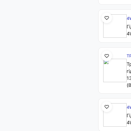
4
Г
4
Т
Т
г
1
(
4
Г
4