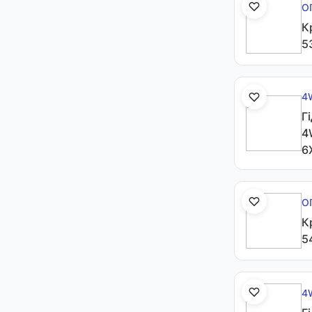
О
К
5
4
Г
4
6
О
К
5
4