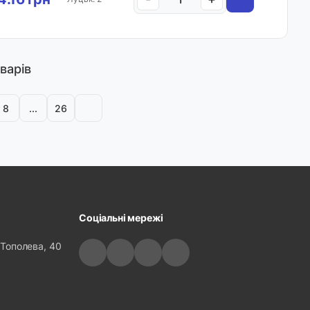
варів
8
...
26
Соціальні мережі
 Тополева, 40