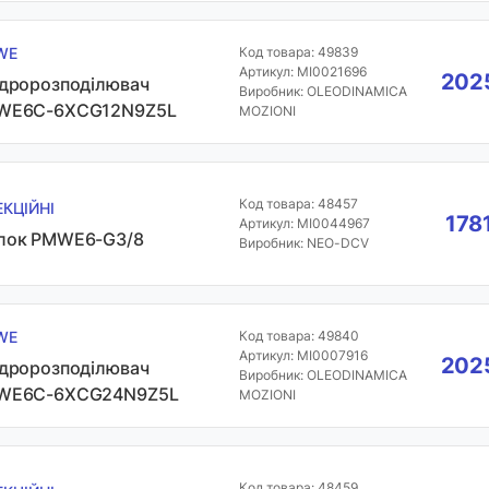
WE
Код товара: 49839
Артикул: MI0021696
2025
ідророзподілювач
Виробник: OLEODINAMICA
WE6C-6XCG12N9Z5L
MOZIONI
Код товара: 48457
ЕКЦІЙНІ
178
Артикул: MI0044967
лок PMWE6-G3/8
Виробник: NEO-DCV
WE
Код товара: 49840
Артикул: MI0007916
2025
ідророзподілювач
Виробник: OLEODINAMICA
WE6C-6XCG24N9Z5L
MOZIONI
Код товара: 48459