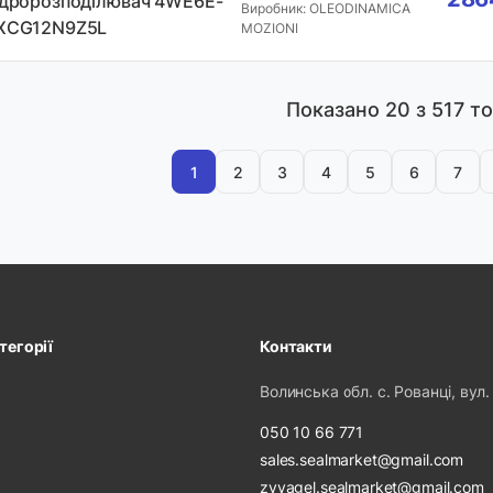
ідророзподілювач 4WE6E-
Виробник: OLEODINAMICA
XCG12N9Z5L
MOZIONI
Показано
20
з 517 то
1
2
3
4
5
6
7
тегорії
Контакти
Волинська обл. с. Рованці, вул.
050 10 66 771
sales.sealmarket@gmail.com
zvyagel.sealmarket@gmail.com