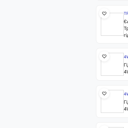
Т
Є
Т
г
4
Г
4
4
Г
4