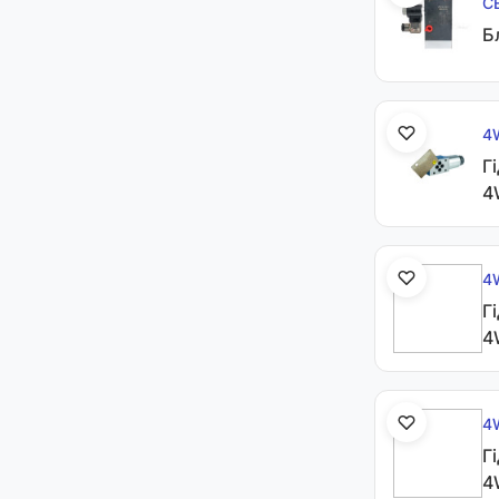
С
Б
4
Г
4
4
Г
4
4
Г
4