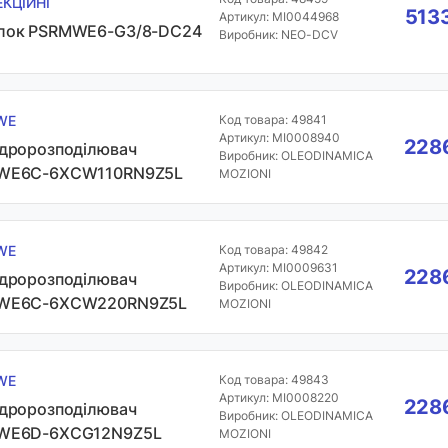
ЕКЦІЙНІ
5133
Артикул: MI0044968
лок PSRMWE6-G3/8-DC24
Виробник: NEO-DCV
WE
Код товара: 49841
Артикул: MI0008940
2286
ідророзподілювач
Виробник: OLEODINAMICA
WE6C-6XCW110RN9Z5L
MOZIONI
WE
Код товара: 49842
Артикул: MI0009631
2286
ідророзподілювач
Виробник: OLEODINAMICA
WE6C-6XCW220RN9Z5L
MOZIONI
WE
Код товара: 49843
Артикул: MI0008220
2286
ідророзподілювач
Виробник: OLEODINAMICA
WE6D-6XCG12N9Z5L
MOZIONI