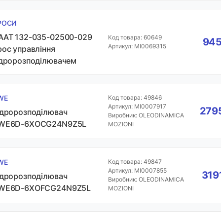
РОСИ
ААТ 132-035-02500-029
Код товара: 60649
945
Артикул: MI0069315
рос управління
ідророзподілювачем
WE
Код товара: 49846
Артикул: MI0007917
2795
ідророзподілювач
Виробник: OLEODINAMICA
WE6D-6XOCG24N9Z5L
MOZIONI
WE
Код товара: 49847
Артикул: MI0007855
319
ідророзподілювач
Виробник: OLEODINAMICA
WE6D-6XOFCG24N9Z5L
MOZIONI