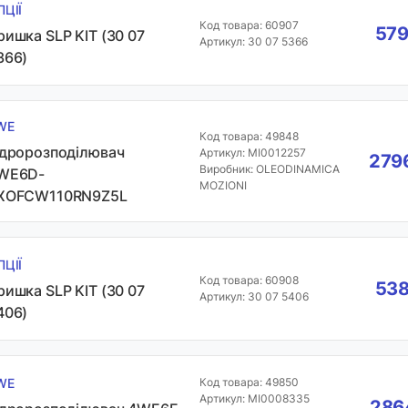
ПЦІЇ
Код товара: 60907
579
ришка SLP KIT (30 07
Артикул: 30 07 5366
366)
WE
Код товара: 49848
ідророзподілювач
Артикул: MI0012257
2796
Виробник: OLEODINAMICA
WE6D-
MOZIONI
XOFCW110RN9Z5L
ПЦІЇ
Код товара: 60908
538
ришка SLP KIT (30 07
Артикул: 30 07 5406
406)
WE
Код товара: 49850
Артикул: MI0008335
2864