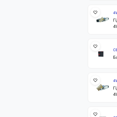
4
Г
4
С
Б
4
Г
4