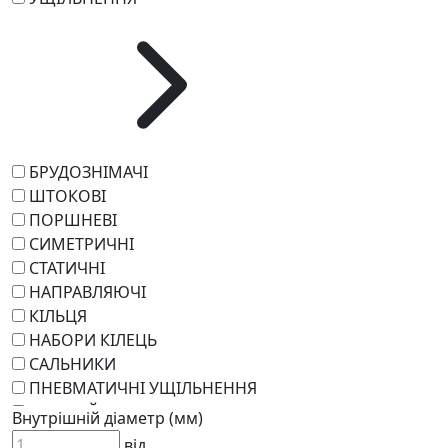
БРУДОЗНІМАЧІ
ШТОКОВІ
ПОРШНЕВІ
СИМЕТРИЧНІ
СТАТИЧНІ
НАПРАВЛЯЮЧІ
КІЛЬЦЯ
НАБОРИ КІЛЕЦЬ
САЛЬНИКИ
ПНЕВМАТИЧНІ УЩІЛЬНЕННЯ
РОТАЦІЙНІ
Внутрішній діаметр (мм)
РЕМКОМПЛЕКТИ
від