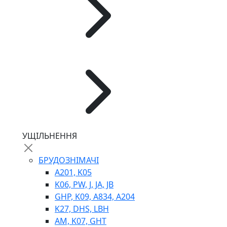
ГІДРОМОТОРИ
ГІДРОНАСОСИ
НАСОСИ-ДОЗАТОРИ
ГІДРОЦИЛІНДРИ
МАСЛОСТАНЦІЇ
ГІДРОАКУМУЛЯТОРИ ТА КОМПЛЕКТУЮЧІ
ЕЛЕКТРОПРИВІД
ТЕПЛООБМІННИКИ
ГІДРОФІКАЦІЯ ТЯГАЧІВ
КОНТРОЛЬНО-ВИМІРЮВАЛЬНА АПАРАТУРА
РОТАТОРИ
ЛЕБІДКИ
УЩІЛЬНЕННЯ
ВТУЛКИ
БРУДОЗНІМАЧІ
A201, K05
K06, PW, J, JA, JB
GHP, K09, A834, A204
K27, DHS, LBH
AM, K07, GHT