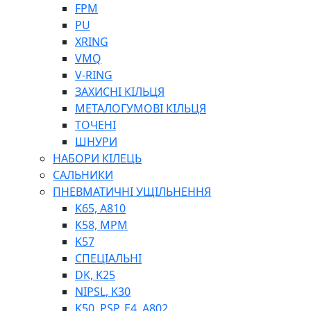
ШЛАНГИ, ТРУБКИ
FPM
ШПРИЦИ МАСТИЛЬНІ
PU
РУКАВА
XRING
VMQ
V-RING
ЗАХИСНІ КІЛЬЦЯ
МЕТАЛОГУМОВІ КІЛЬЦЯ
ТОЧЕНІ
ШНУРИ
НАБОРИ КІЛЕЦЬ
ТОСОЛ, АНТИФРИЗ
САЛЬНИКИ
ОЛИВА-ПАЛИВО
ПНЕВМАТИЧНІ УЩІЛЬНЕННЯ
ПОВІТРЯ-ВОДА
K65, A810
ДЛЯ ЗВАРЮВАННЯ
K58, MPM
НАПІРНО-ВСМОКТУЮЧІ
K57
АЗС
СПЕЦІАЛЬНІ
DK, K25
NIPSL, K30
K50, PSP, E4, A802