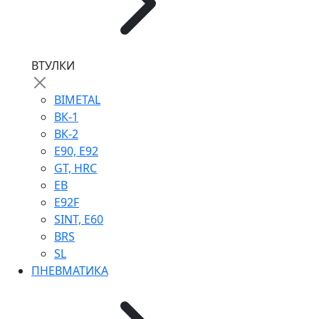
ВТУЛКИ
BIMETAL
ВК-1
ВК-2
Е90, E92
GT, HRC
EB
Е92F
SINT, E60
BRS
SL
ПНЕВМАТИКА