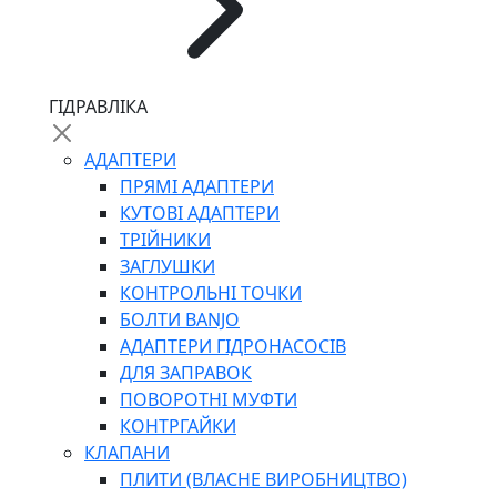
ЧЕРВ`ЯЧНІ
ГІДРАВЛІКА
СИЛОВІ
ДРОТЯНІ
АДАПТЕРИ
ПРУЖИННІ
ПРЯМІ АДАПТЕРИ
НЕЙЛОНОВІ
КУТОВІ АДАПТЕРИ
ПРОРЕЗИНЕНІ
ТРІЙНИКИ
АВТОТОВАРИ
ЗАГЛУШКИ
КОНТРОЛЬНІ ТОЧКИ
БОЛТИ BANJO
АДАПТЕРИ ГІДРОНАСОСІВ
ДЛЯ ЗАПРАВОК
ПОВОРОТНІ МУФТИ
КОНТРГАЙКИ
АВТОХІМІЯ
КЛАПАНИ
ДОМКРАТИ
ПЛИТИ (ВЛАСНЕ ВИРОБНИЦТВО)