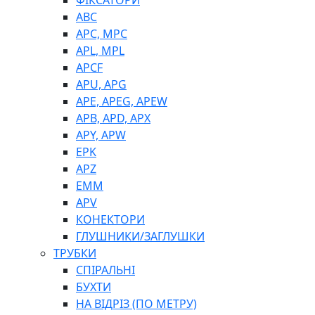
ФІКСАТОРИ
ABC
APC, MPC
APL, MPL
APCF
APU, APG
APE, APEG, APEW
APB, APD, APX
APY, APW
EPK
APZ
EMM
APV
КОНЕКТОРИ
ГЛУШНИКИ/ЗАГЛУШКИ
ТРУБКИ
СПІРАЛЬНІ
БУХТИ
НА ВІДРІЗ (ПО МЕТРУ)