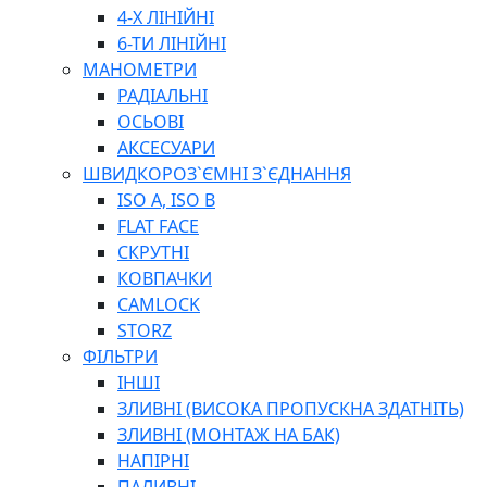
ПЛОСКОГУБЦІ
4-Х ЛІНІЙНІ
ВИКРУТКИ
6-ТИ ЛІНІЙНІ
КЛЮЧІ
МАНОМЕТРИ
ГОЛОВКИ, ТРІЩАТКИ, ВОРОТКИ, ПЕРЕХІДНИКИ
РАДІАЛЬНІ
ЗУБИЛА, МОЛОТКИ, СОКИРИ, СТАМЕСКИ, ДОЛОТА
ОСЬОВІ
СТРУПЦИНИ, ЛЕЩАТА
АКСЕСУАРИ
ВИМІРЮВАЛЬНІ ІНСТРУМЕНТИ
ШВИДКОРОЗ`ЄМНІ З`ЄДНАННЯ
БУДІВЕЛЬНИЙ ІНСТРУМЕНТ
ISO A, ISO B
ШЛАНГИ
FLAT FACE
ГОСПОДАРСЬКІ ТОВАРИ
СКРУТНІ
ПНЕВМАТИЧНІ ІНСТРУМЕНТИ
КОВПАЧКИ
З'ЄДНУВАЛЬНІ ІНСТРУМЕНТИ ТА МАТЕРІАЛИ
CAMLOCK
ЯЩИКИ, ШАФИ, ТА СУМКИ ДЛЯ ІНСТРУМЕНТІВ
STORZ
ЗАСОБИ ЗАХИСТУ
ФІЛЬТРИ
СТЕПЛЕРИ, ЗАКЛЕПОЧНИКИ
ІНШІ
ГІДРАВЛІЧНІ ІНСТРУМЕНТИ
ЗЛИВНІ (ВИСОКА ПРОПУСКНА ЗДАТНІТЬ)
ТЕХНІЧНА ХІМІЯ
ЗЛИВНІ (МОНТАЖ НА БАК)
НАПІРНІ