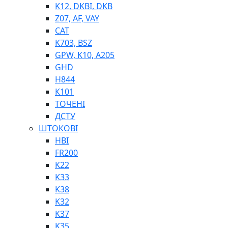
K12, DKBI, DKB
BIMETAL
Z07, AF, VAY
ВК-1
CAT
ВК-2
K703, BSZ
Е90, E92
GPW, K10, A205
GT, HRC
GHD
EB
H844
Е92F
К101
SINT, E60
ТОЧЕНІ
BRS
ДСТУ
SL
ШТОКОВІ
ПНЕВМАТИКА
HBI
FR200
K22
K33
K38
K32
K37
ФІТИНГИ
K35