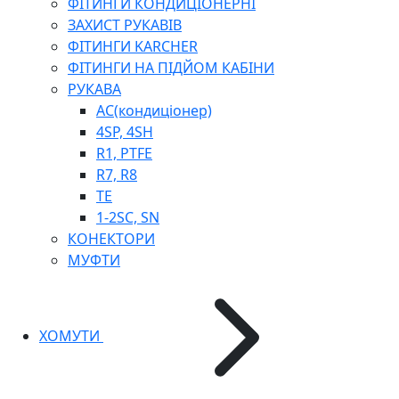
ФІТИНГИ КОНДИЦІОНЕРНІ
ЗАХИСТ РУКАВІВ
ФІТИНГИ KARCHER
ФІТИНГИ НА ПІДЙОМ КАБІНИ
РУКАВА
AC(кондиціонер)
4SP, 4SH
R1, PTFE
R7, R8
TE
1-2SC, SN
КОНЕКТОРИ
МУФТИ
ХОМУТИ