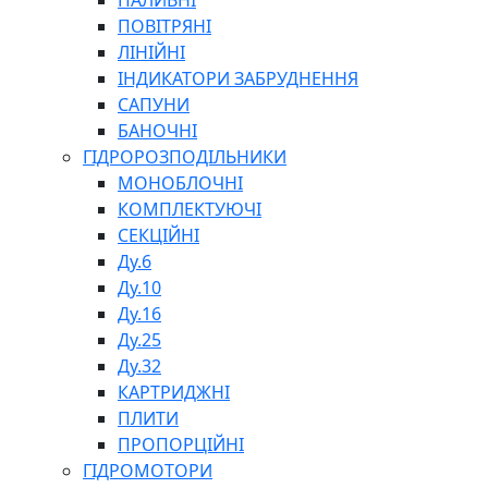
ПАЛИВНІ
ПОВІТРЯНІ
ЛІНІЙНІ
ІНДИКАТОРИ ЗАБРУДНЕННЯ
САПУНИ
БАНОЧНІ
СПЕЦІАЛЬНІ
ГІДРОРОЗПОДІЛЬНИКИ
ОЛИВИ
МОНОБЛОЧНІ
ГЕРМЕТИКИ
КОМПЛЕКТУЮЧІ
ЗМАЗКИ
СЕКЦІЙНІ
КЛЕЇ, ЦЕМЕНТИ, ЕПОКСИДКИ
Ду.6
РЕМОНТ ГІДРОЦИЛІНДРІВ
Ду.10
Ду.16
Ду.25
Ду.32
КАРТРИДЖНІ
ПЛИТИ
ПРОПОРЦІЙНІ
БОРЕКС, ЕО
ГІДРОМОТОРИ