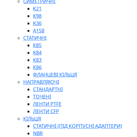
СИМЕТРИЧНІ
ШАРНІРНІ ПІДШИПНИКИ
K21
ВУХА ГІДРОЦИЛІНДРА
K98
ТРУБИ ХОНІНГОВАНІ
K36
ШТОКИ ХРОМОВАНІ
A158
МАСТИЛЬНЕ ОБЛАДНАННЯ
СТАТИЧНІ
K85
K84
K83
K86
ФЛАНЦЕВІ КІЛЬЦЯ
НАПРАВЛЯЮЧІ
СОЖ
СТАНДАРТНІ
ПІСТОЛЕТИ
ТОЧЕНІ
НАСОСИ ТА ПОМПИ
ЛЕНТИ PTFE
НАГНІТАЧІ
ЛЕНТИ CFP
МУФТИ (НАСАДКИ) ДЛЯ ШПРИЦІВ
КІЛЬЦЯ
МАСЛЯНКИ, ЛІЙКИ
СТАТИЧНІ (ПІД КОРПУСНІ АДАПТЕРИ)
ПРЕС-МАСЛЯНКИ
NBR