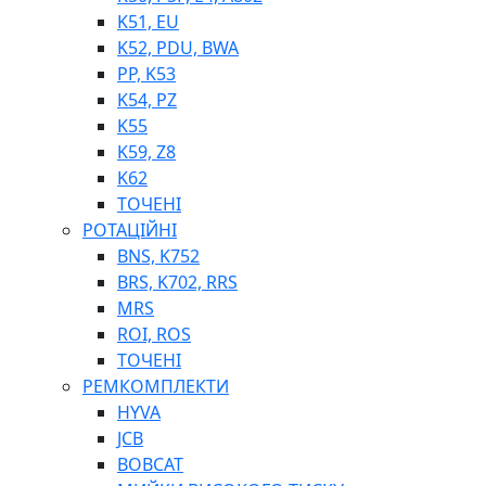
K51, EU
K52, PDU, BWA
PP, K53
ФІЛЬТРИ ДЛЯ ПАЛЬНОГО
K54, PZ
ПІДДОНИ ДЛЯ БОЧОК
K55
МОДУЛЬНІ АЗС
K59, Z8
МЕТРОЛОГІЧНЕ ОБЛАДНАННЯ
K62
ЛІЧИЛЬНИКИ І ВИТРАТОМІРИ ДЛЯ ПАЛЬНОГО
ТОЧЕНІ
КОТУШКИ ДЛЯ ШЛАНГІВ
РОТАЦІЙНІ
НАСОСИ ДЛЯ ПАЛЬНОГО
BNS, K752
МОБІЛЬНІ КОЛОНКИ ТА КОМПЛЕКТИ ЗАПРАВКИ
BRS, K702, RRS
СТАЦІОНАРНІ КОЛОНКИ
MRS
ПІСТОЛЕТИ
ROI, ROS
КОМПЛЕКТУЮЧІ ДЛЯ РУКАВІВ ВИСОКОГО ТИСКУ
ТОЧЕНІ
РЕМКОМПЛЕКТИ
HYVA
JCB
BOBCAT