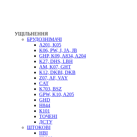
ЕЛЕКТРОПРИВІД
ТЕПЛООБМІННИКИ
ГІДРОФІКАЦІЯ ТЯГАЧІВ
КОНТРОЛЬНО-ВИМІРЮВАЛЬНА АПАРАТУРА
РОТАТОРИ
УЩІЛЬНЕННЯ
ЛЕБІДКИ
БРУДОЗНІМАЧІ
ВТУЛКИ
A201, K05
K06, PW, J, JA, JB
GHP, K09, A834, A204
K27, DHS, LBH
AM, K07, GHT
K12, DKBI, DKB
Z07, AF, VAY
CAT
K703, BSZ
GPW, K10, A205
BIMETAL
GHD
ВК-1
H844
ВК-2
К101
Е90, E92
ТОЧЕНІ
GT, HRC
ДСТУ
EB
ШТОКОВІ
Е92F
HBI