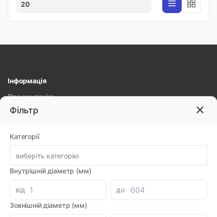
20
Інформація
Про компанію
Фільтр
Доставка і оплата
Гарантія та повернення
Категорії
Політика конфіденційності
виберіть категорію
Популярні категорії
Внутрішній діаметр (мм)
від
до
Контакти
Зовнішній діаметр (мм)
Волинська обл. с. Рованці, вул. Тополева, 40