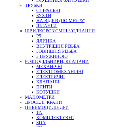
ГЛУШНИКИ/ЗАГЛУШКИ
ТРУБКИ
СПІРАЛЬНІ
БУХТИ
НА ВІДРІЗ (ПО МЕТРУ)
ШЛАНГИ
ШВИДКОРОЗ`ЄМНІ З`ЄДНАННЯ
P5
ЯЛИНКА
ВНУТРІШНЯ РІЗЬБА
ЗОВНІШНЯ РІЗЬБА
З ПРУЖИНОЮ
РОЗПОДІЛЬНИКИ, КЛАПАНИ
МЕХАНІЧНІ
ЕЛЕКТРОМЕХАНІЧНІ
ЕЛЕКТРИЧНІ
КЛАПАНИ
ПЛИТИ
КОТУШКИ
МАНОМЕТРИ
ДРОСЕЛІ, КРАНИ
ПНЕВМОЦИЛІНДРИ
TN
КОМПЛЕКТУЮЧІ
SDA