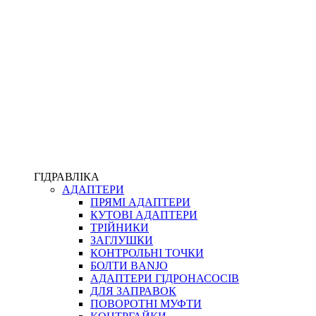
ПІСТОЛЕТИ
КОМПЛЕКТУЮЧІ ДЛЯ РУКАВІВ ВИСОКОГО ТИСКУ
КП
ВЕРСТАТИ
ФІТИНГИ ДІАГНОСТИЧНІ
ГІДРАВЛІКА
АДАПТЕРИ
АКСЕСУАРИ
ПРЯМІ АДАПТЕРИ
ТРУБКИ ТА КОМПЛЕКТУЮЧІ
КУТОВІ АДАПТЕРИ
ФІТИНГИ ГІДРАВЛІЧНІ
ТРІЙНИКИ
ФІТИНГИ КОНДИЦІОНЕРНІ
ЗАГЛУШКИ
ЗАХИСТ РУКАВІВ
КОНТРОЛЬНІ ТОЧКИ
ФІТИНГИ KARCHER
БОЛТИ BANJO
ФІТИНГИ НА ПІДЙОМ КАБІНИ
АДАПТЕРИ ГІДРОНАСОСІВ
РУКАВА
ДЛЯ ЗАПРАВОК
КОНЕКТОРИ
ПОВОРОТНІ МУФТИ