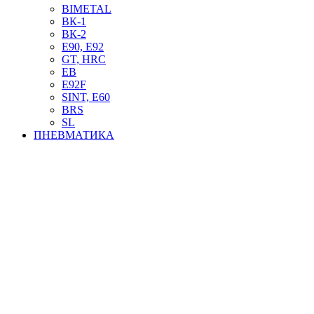
BIMETAL
ВК-1
ВК-2
Е90, E92
GT, HRC
EB
Е92F
SINT, E60
BRS
SL
ПНЕВМАТИКА