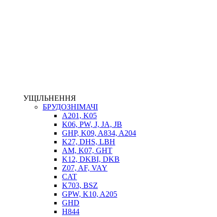
НАСОСИ-ДОЗАТОРИ
ГІДРОЦИЛІНДРИ
МАСЛОСТАНЦІЇ
ГІДРОАКУМУЛЯТОРИ ТА КОМПЛЕКТУЮЧІ
ЕЛЕКТРОПРИВІД
ТЕПЛООБМІННИКИ
ГІДРОФІКАЦІЯ ТЯГАЧІВ
КОНТРОЛЬНО-ВИМІРЮВАЛЬНА АПАРАТУРА
РОТАТОРИ
ЛЕБІДКИ
УЩІЛЬНЕННЯ
ВТУЛКИ
БРУДОЗНІМАЧІ
A201, K05
K06, PW, J, JA, JB
GHP, K09, A834, A204
K27, DHS, LBH
AM, K07, GHT
K12, DKBI, DKB
Z07, AF, VAY
CAT
K703, BSZ
BIMETAL
GPW, K10, A205
ВК-1
GHD
ВК-2
H844
Е90, E92