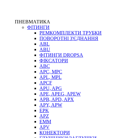
ПНЕВМАТИКА
ФІТИНГИ
РЕМКОМПЛЕКТИ ТРУБКИ
ПОВОРОТНІ З'ЄДНАННЯ
ABL
ABU
ФІТИНГИ DROPSA
ФІКСАТОРИ
ABC
APC, MPC
APL, MPL
APCF
APU, APG
APE, APEG, APEW
APB, APD, APX
APY, APW
EPK
APZ
EMM
APV
КОНЕКТОРИ