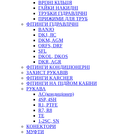
ВРІЗНІ КІЛЬЦЯ
ГАЙКИ НАКИДНІ
ТРУБКИ ГІДРАВЛІЧНІ
ПРИЖИМИ ДЛЯ ТРУБ
ФІТИНГИ ГІДРАВЛІЧНІ
BANJO
DKJ, JIC
DKM, AGM
ORFS, DRF
SFL
DKOL, DKOS
DKR, AGR
ФІТИНГИ КОНДИЦІОНЕРНІ
ЗАХИСТ РУКАВІВ
ФІТИНГИ KARCHER
ФІТИНГИ НА ПІДЙОМ КАБІНИ
РУКАВА
AC(кондиціонер)
4SP, 4SH
R1, PTFE
R7, R8
TE
1-2SC, SN
КОНЕКТОРИ
МУФТИ