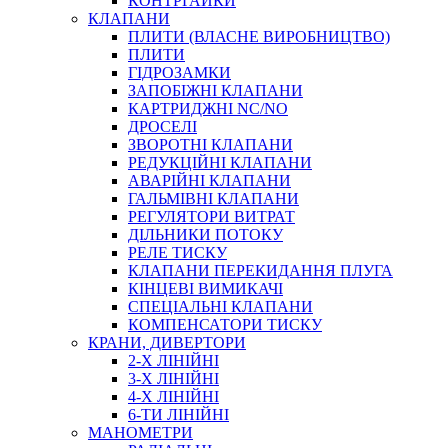
КОНТРГАЙКИ
МУФТИ
КЛАПАНИ
ХОМУТИ
ПЛИТИ (ВЛАСНЕ ВИРОБНИЦТВО)
ПЛИТИ
ГІДРОЗАМКИ
ЗАПОБІЖНІ КЛАПАНИ
КАРТРИДЖНІ NC/NO
ДРОСЕЛІ
ЗВОРОТНІ КЛАПАНИ
РЕДУКЦІЙНІ КЛАПАНИ
АВАРІЙНІ КЛАПАНИ
ЧЕРВ`ЯЧНІ
ГАЛЬМІВНІ КЛАПАНИ
СИЛОВІ
РЕГУЛЯТОРИ ВИТРАТ
ДІЛЬНИКИ ПОТОКУ
ДРОТЯНІ
РЕЛЕ ТИСКУ
ПРУЖИННІ
КЛАПАНИ ПЕРЕКИДАННЯ ПЛУГА
НЕЙЛОНОВІ
КІНЦЕВІ ВИМИКАЧІ
ПРОРЕЗИНЕНІ
СПЕЦІАЛЬНІ КЛАПАНИ
АВТОТОВАРИ
КОМПЕНСАТОРИ ТИСКУ
КРАНИ, ДИВЕРТОРИ
2-Х ЛІНІЙНІ
3-Х ЛІНІЙНІ
4-Х ЛІНІЙНІ
6-ТИ ЛІНІЙНІ
МАНОМЕТРИ