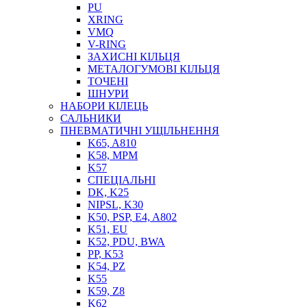
PU
XRING
VMQ
V-RING
ЗАХИСНІ КІЛЬЦЯ
МЕТАЛОГУМОВІ КІЛЬЦЯ
СОЖ
ТОЧЕНІ
ПІСТОЛЕТИ
ШНУРИ
НАСОСИ ТА ПОМПИ
НАБОРИ КІЛЕЦЬ
НАГНІТАЧІ
САЛЬНИКИ
МУФТИ (НАСАДКИ) ДЛЯ ШПРИЦІВ
ПНЕВМАТИЧНІ УЩІЛЬНЕННЯ
МАСЛЯНКИ, ЛІЙКИ
K65, A810
ПРЕС-МАСЛЯНКИ
K58, MPM
ШЛАНГИ, ТРУБКИ
K57
СПЕЦІАЛЬНІ
ШПРИЦИ МАСТИЛЬНІ
DK, K25
РУКАВА
NIPSL, K30
K50, PSP, E4, A802
K51, EU
K52, PDU, BWA
PP, K53
K54, PZ
K55
K59, Z8
K62