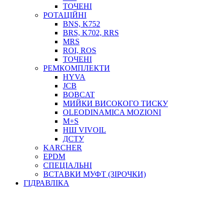
ТОСОЛ, АНТИФРИЗ
ТОЧЕНІ
ОЛИВА-ПАЛИВО
РОТАЦІЙНІ
BNS, K752
ПОВІТРЯ-ВОДА
BRS, K702, RRS
ДЛЯ ЗВАРЮВАННЯ
MRS
НАПІРНО-ВСМОКТУЮЧІ
ROI, ROS
АЗС
ТОЧЕНІ
РЕМКОМПЛЕКТИ
HYVA
JCB
BOBCAT
МИЙКИ ВИСОКОГО ТИСКУ
OLEODINAMICA MOZIONI
M+S
НШ VIVOIL
ДСТУ
ФІЛЬТРИ ДЛЯ ПАЛЬНОГО
KARCHER
ПІДДОНИ ДЛЯ БОЧОК
EPDM
МОДУЛЬНІ АЗС
СПЕЦІАЛЬНІ
МЕТРОЛОГІЧНЕ ОБЛАДНАННЯ
ВСТАВКИ МУФТ (ЗІРОЧКИ)
ЛІЧИЛЬНИКИ І ВИТРАТОМІРИ ДЛЯ ПАЛЬНОГО
ГІДРАВЛІКА
КОТУШКИ ДЛЯ ШЛАНГІВ
НАСОСИ ДЛЯ ПАЛЬНОГО
МОБІЛЬНІ КОЛОНКИ ТА КОМПЛЕКТИ ЗАПРАВКИ
СТАЦІОНАРНІ КОЛОНКИ