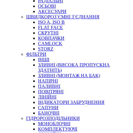
РАДІАЛЬНІ
ОСЬОВІ
АКСЕСУАРИ
АВТОХІМІЯ
ШВИДКОРОЗ`ЄМНІ З`ЄДНАННЯ
ДОМКРАТИ
ISO A, ISO B
НАБОРИ ЗАПОБІЖНИКІВ, КЛЕМ, АКСЕСУАРІВ
FLAT FACE
НАСОСИ, КОМПРЕСОРИ, МАНОМЕТРИ
СКРУТНІ
ПАСТА, АНТИСЕПТИК
КОВПАЧКИ
ІНСТРУМЕНТ
CAMLOCK
STORZ
ФІЛЬТРИ
ІНШІ
ЗЛИВНІ (ВИСОКА ПРОПУСКНА
ЗДАТНІТЬ)
ЗЛИВНІ (МОНТАЖ НА БАК)
НАПІРНІ
ПАЛИВНІ
ПОВІТРЯНІ
САДОВИЙ ІНВЕНТАР
ЛІНІЙНІ
ЕЛЕКТРИЧНІ ПРИЛАДИ
ІНДИКАТОРИ ЗАБРУДНЕННЯ
ПАЛЬНИКИ, ПАЯЛЬНИКИ, ПАЯЛЬНІ ЛАМПИ
САПУНИ
ІНСТРУМЕНТИ ДЛЯ ЕЛЕКТРИКА
БАНОЧНІ
ЕЛЕКТРОІНСТРУМЕНТИ
ГІДРОРОЗПОДІЛЬНИКИ
ЗАМКИ І КОМПЛЕКТУЮЧІ
МОНОБЛОЧНІ
КОМПЛЕКТУЮЧІ
ІНСТРУМЕНТИ ДЛЯ ЗВАРЮВАННЯ, АКСЕСУАРИ