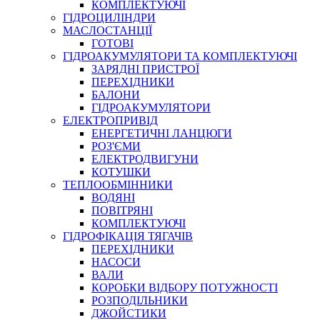
КОМПЛЕКТУЮЧІ
ГІДРОЦИЛІНДРИ
МАСЛОСТАНЦІЇ
ГОТОВІ
ГІДРОАКУМУЛЯТОРИ ТА КОМПЛЕКТУЮЧІ
СПЕЦІАЛЬНІ
ЗАРЯДНІ ПРИСТРОЇ
ОЛИВИ
ПЕРЕХІДНИКИ
БАЛОНИ
ГЕРМЕТИКИ
ГІДРОАКУМУЛЯТОРИ
ЗМАЗКИ
ЕЛЕКТРОПРИВІД
КЛЕЇ, ЦЕМЕНТИ, ЕПОКСИДКИ
ЕНЕРГЕТИЧНІ ЛАНЦЮГИ
РЕМОНТ ГІДРОЦИЛІНДРІВ
РОЗ'ЄМИ
ЕЛЕКТРОДВИГУНИ
КОТУШКИ
ТЕПЛООБМІННИКИ
ВОДЯНІ
ПОВІТРЯНІ
КОМПЛЕКТУЮЧІ
ГІДРОФІКАЦІЯ ТЯГАЧІВ
ПЕРЕХІДНИКИ
НАСОСИ
БОРЕКС, ЕО
ВАЛИ
КОРОБКИ ВІДБОРУ ПОТУЖНОСТІ
РОЗПОДІЛЬНИКИ
ДЖОЙСТИКИ