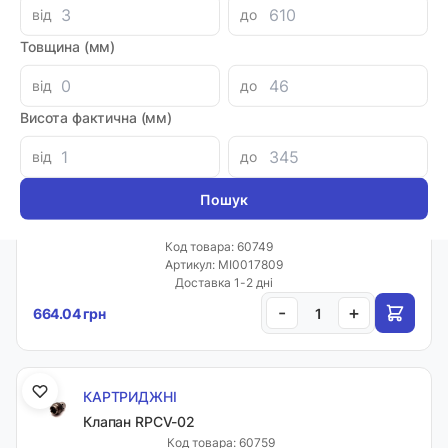
КАРТРИДЖНІ
від
до
Клапан 004.010.0Y0
Товщина (мм)
Код товара: 60720
Артикул: MI0041890
від
до
Доставка 1-2 дні
-
+
4677.92 грн
Висота фактична (мм)
від
до
КАРТРИДЖНІ
Клапан FCV-01
Код товара: 60749
Артикул: MI0017809
Доставка 1-2 дні
-
+
664.04 грн
КАРТРИДЖНІ
Клапан RPCV-02
Код товара: 60759