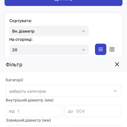
Сортувати:
Вн. діаметр
На сторінці:
20
Фільтр
КАРТРИДЖНІ
Категорії
Дросель DBW20
Код товара: 60559
виберіть категорію
Артикул: MI0060857
Доставка 1-2 дні
Внутрішній діаметр (мм)
-
+
197.08 грн
від
до
Зовнішній діаметр (мм)