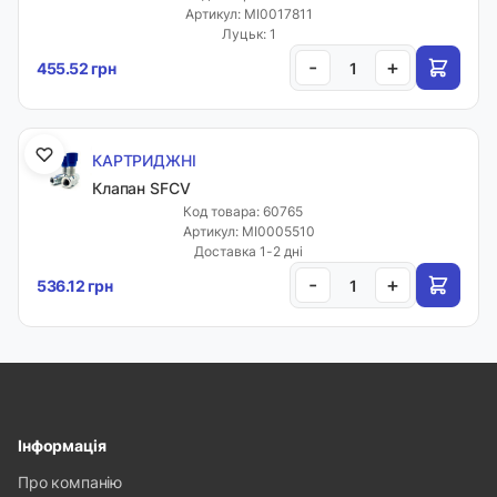
Артикул: MI0017811
Луцьк: 1
-
+
455.52 грн
КАРТРИДЖНІ
Клапан SFCV
Код товара: 60765
Артикул: MI0005510
Доставка 1-2 дні
-
+
536.12 грн
Інформація
Про компанію