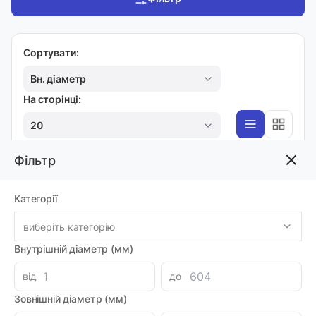
Сортувати:
Вн. діаметр
На сторінці:
20
Фільтр
ЕЛЕМЕНТИ КОРПУСІВ
Категорії
Кришка SA080-COP-O-E4V
Код товара: 60903
виберіть категорію
Артикул: MI0072949
Доставка 1-2 дні
Внутрішній діаметр (мм)
-
+
6309.16 грн
від
до
Зовнішній діаметр (мм)