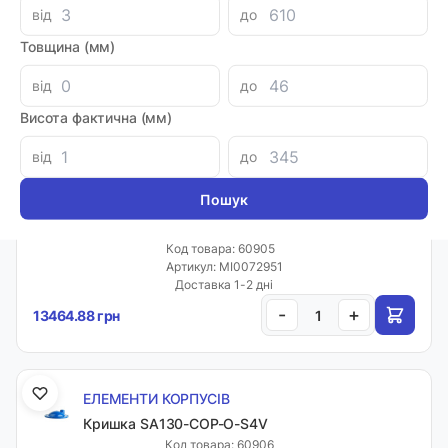
ЕЛЕМЕНТИ КОРПУСІВ
від
до
Кришка SA080-COP-O-S4V
Товщина (мм)
Код товара: 60904
Артикул: MI0072950
від
до
Доставка 1-2 дні
-
+
Висота фактична (мм)
5400.20 грн
від
до
ЕЛЕМЕНТИ КОРПУСІВ
Кришка SA130-COP-O-E4V
Код товара: 60905
Артикул: MI0072951
Доставка 1-2 дні
-
+
13464.88 грн
ЕЛЕМЕНТИ КОРПУСІВ
Кришка SA130-COP-O-S4V
Код товара: 60906