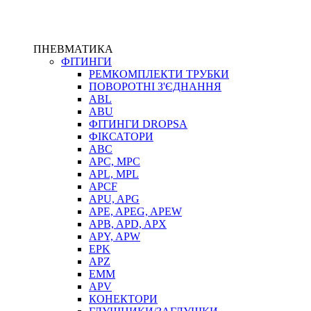
ПНЕВМАТИКА
ФІТИНГИ
РЕМКОМПЛЕКТИ ТРУБКИ
ПОВОРОТНІ З'ЄДНАННЯ
ABL
ABU
ФІТИНГИ DROPSA
ФІКСАТОРИ
ABC
APC, MPC
APL, MPL
APCF
APU, APG
APE, APEG, APEW
APB, APD, APX
APY, APW
EPK
APZ
EMM
APV
КОНЕКТОРИ