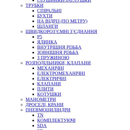
ГЛУШНИКИ/ЗАГЛУШКИ
ТРУБКИ
СПІРАЛЬНІ
БУХТИ
НА ВІДРІЗ (ПО МЕТРУ)
ШЛАНГИ
ШВИДКОРОЗ`ЄМНІ З`ЄДНАННЯ
P5
ЯЛИНКА
ВНУТРІШНЯ РІЗЬБА
ЗОВНІШНЯ РІЗЬБА
З ПРУЖИНОЮ
РОЗПОДІЛЬНИКИ, КЛАПАНИ
МЕХАНІЧНІ
ЕЛЕКТРОМЕХАНІЧНІ
ЕЛЕКТРИЧНІ
КЛАПАНИ
ПЛИТИ
КОТУШКИ
МАНОМЕТРИ
ДРОСЕЛІ, КРАНИ
ПНЕВМОЦИЛІНДРИ
TN
КОМПЛЕКТУЮЧІ
SDA