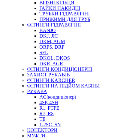
ВРІЗНІ КІЛЬЦЯ
ГАЙКИ НАКИДНІ
ТРУБКИ ГІДРАВЛІЧНІ
ПРИЖИМИ ДЛЯ ТРУБ
ФІТИНГИ ГІДРАВЛІЧНІ
BANJO
DKJ, JIC
DKM, AGM
ORFS, DRF
SFL
DKOL, DKOS
DKR, AGR
ФІТИНГИ КОНДИЦІОНЕРНІ
ЗАХИСТ РУКАВІВ
ФІТИНГИ KARCHER
ФІТИНГИ НА ПІДЙОМ КАБІНИ
РУКАВА
AC(кондиціонер)
4SP, 4SH
R1, PTFE
R7, R8
TE
1-2SC, SN
КОНЕКТОРИ
МУФТИ