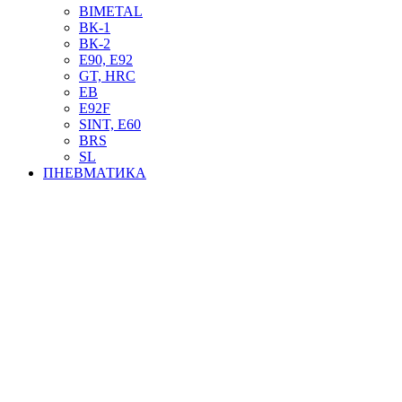
BIMETAL
ВК-1
ВК-2
Е90, E92
GT, HRC
EB
Е92F
SINT, E60
BRS
SL
ПНЕВМАТИКА