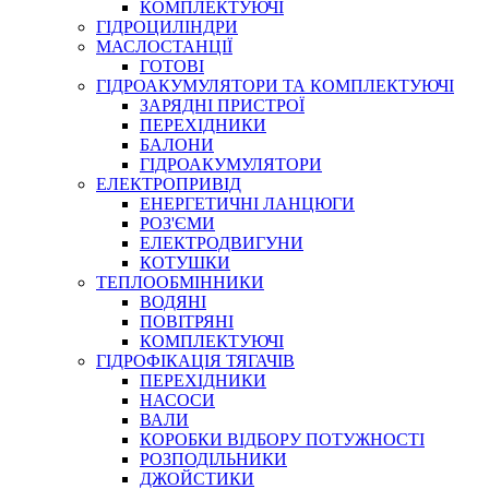
КОМПЛЕКТУЮЧІ
ГІДРОЦИЛІНДРИ
МАСЛОСТАНЦІЇ
ГОТОВІ
ГІДРОАКУМУЛЯТОРИ ТА КОМПЛЕКТУЮЧІ
СПЕЦІАЛЬНІ
ЗАРЯДНІ ПРИСТРОЇ
ОЛИВИ
ПЕРЕХІДНИКИ
БАЛОНИ
ГЕРМЕТИКИ
ГІДРОАКУМУЛЯТОРИ
ЗМАЗКИ
ЕЛЕКТРОПРИВІД
КЛЕЇ, ЦЕМЕНТИ, ЕПОКСИДКИ
ЕНЕРГЕТИЧНІ ЛАНЦЮГИ
РЕМОНТ ГІДРОЦИЛІНДРІВ
РОЗ'ЄМИ
ЕЛЕКТРОДВИГУНИ
КОТУШКИ
ТЕПЛООБМІННИКИ
ВОДЯНІ
ПОВІТРЯНІ
КОМПЛЕКТУЮЧІ
ГІДРОФІКАЦІЯ ТЯГАЧІВ
ПЕРЕХІДНИКИ
НАСОСИ
БОРЕКС, ЕО
ВАЛИ
КОРОБКИ ВІДБОРУ ПОТУЖНОСТІ
РОЗПОДІЛЬНИКИ
ДЖОЙСТИКИ