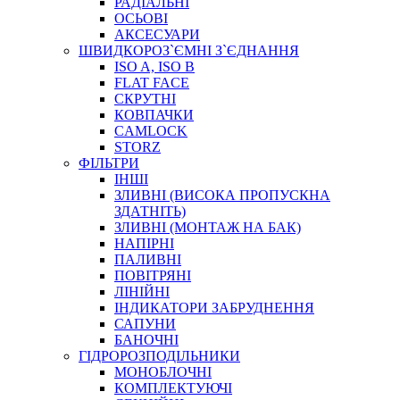
РАДІАЛЬНІ
ОСЬОВІ
АКСЕСУАРИ
АВТОХІМІЯ
ШВИДКОРОЗ`ЄМНІ З`ЄДНАННЯ
ДОМКРАТИ
ISO A, ISO B
НАБОРИ ЗАПОБІЖНИКІВ, КЛЕМ, АКСЕСУАРІВ
FLAT FACE
НАСОСИ, КОМПРЕСОРИ, МАНОМЕТРИ
СКРУТНІ
ПАСТА, АНТИСЕПТИК
КОВПАЧКИ
ІНСТРУМЕНТ
CAMLOCK
STORZ
ФІЛЬТРИ
ІНШІ
ЗЛИВНІ (ВИСОКА ПРОПУСКНА
ЗДАТНІТЬ)
ЗЛИВНІ (МОНТАЖ НА БАК)
НАПІРНІ
ПАЛИВНІ
ПОВІТРЯНІ
САДОВИЙ ІНВЕНТАР
ЛІНІЙНІ
ЕЛЕКТРИЧНІ ПРИЛАДИ
ІНДИКАТОРИ ЗАБРУДНЕННЯ
ПАЛЬНИКИ, ПАЯЛЬНИКИ, ПАЯЛЬНІ ЛАМПИ
САПУНИ
ІНСТРУМЕНТИ ДЛЯ ЕЛЕКТРИКА
БАНОЧНІ
ЕЛЕКТРОІНСТРУМЕНТИ
ГІДРОРОЗПОДІЛЬНИКИ
ЗАМКИ І КОМПЛЕКТУЮЧІ
МОНОБЛОЧНІ
КОМПЛЕКТУЮЧІ
ІНСТРУМЕНТИ ДЛЯ ЗВАРЮВАННЯ, АКСЕСУАРИ