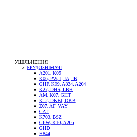
НАСОСИ-ДОЗАТОРИ
ГІДРОЦИЛІНДРИ
МАСЛОСТАНЦІЇ
ГІДРОАКУМУЛЯТОРИ ТА КОМПЛЕКТУЮЧІ
ЕЛЕКТРОПРИВІД
ТЕПЛООБМІННИКИ
ГІДРОФІКАЦІЯ ТЯГАЧІВ
КОНТРОЛЬНО-ВИМІРЮВАЛЬНА АПАРАТУРА
РОТАТОРИ
ЛЕБІДКИ
УЩІЛЬНЕННЯ
ВТУЛКИ
БРУДОЗНІМАЧІ
A201, K05
K06, PW, J, JA, JB
GHP, K09, A834, A204
K27, DHS, LBH
AM, K07, GHT
K12, DKBI, DKB
Z07, AF, VAY
CAT
K703, BSZ
BIMETAL
GPW, K10, A205
ВК-1
GHD
ВК-2
H844
Е90, E92