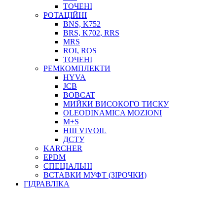
ТОСОЛ, АНТИФРИЗ
ТОЧЕНІ
ОЛИВА-ПАЛИВО
РОТАЦІЙНІ
BNS, K752
ПОВІТРЯ-ВОДА
BRS, K702, RRS
ДЛЯ ЗВАРЮВАННЯ
MRS
НАПІРНО-ВСМОКТУЮЧІ
ROI, ROS
АЗС
ТОЧЕНІ
РЕМКОМПЛЕКТИ
HYVA
JCB
BOBCAT
МИЙКИ ВИСОКОГО ТИСКУ
OLEODINAMICA MOZIONI
M+S
НШ VIVOIL
ДСТУ
ФІЛЬТРИ ДЛЯ ПАЛЬНОГО
KARCHER
ПІДДОНИ ДЛЯ БОЧОК
EPDM
МОДУЛЬНІ АЗС
СПЕЦІАЛЬНІ
МЕТРОЛОГІЧНЕ ОБЛАДНАННЯ
ВСТАВКИ МУФТ (ЗІРОЧКИ)
ЛІЧИЛЬНИКИ І ВИТРАТОМІРИ ДЛЯ ПАЛЬНОГО
ГІДРАВЛІКА
КОТУШКИ ДЛЯ ШЛАНГІВ
НАСОСИ ДЛЯ ПАЛЬНОГО
МОБІЛЬНІ КОЛОНКИ ТА КОМПЛЕКТИ ЗАПРАВКИ
СТАЦІОНАРНІ КОЛОНКИ