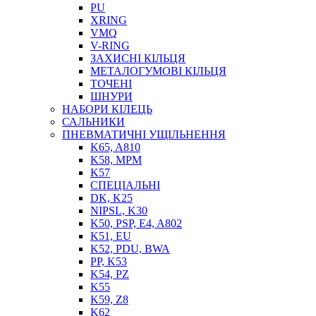
PU
XRING
VMQ
V-RING
ЗАХИСНІ КІЛЬЦЯ
МЕТАЛОГУМОВІ КІЛЬЦЯ
СОЖ
ТОЧЕНІ
ПІСТОЛЕТИ
ШНУРИ
НАСОСИ ТА ПОМПИ
НАБОРИ КІЛЕЦЬ
НАГНІТАЧІ
САЛЬНИКИ
МУФТИ (НАСАДКИ) ДЛЯ ШПРИЦІВ
ПНЕВМАТИЧНІ УЩІЛЬНЕННЯ
МАСЛЯНКИ, ЛІЙКИ
K65, A810
ПРЕС-МАСЛЯНКИ
K58, MPM
ШЛАНГИ, ТРУБКИ
K57
СПЕЦІАЛЬНІ
ШПРИЦИ МАСТИЛЬНІ
DK, K25
РУКАВА
NIPSL, K30
K50, PSP, E4, A802
K51, EU
K52, PDU, BWA
PP, K53
K54, PZ
K55
K59, Z8
K62