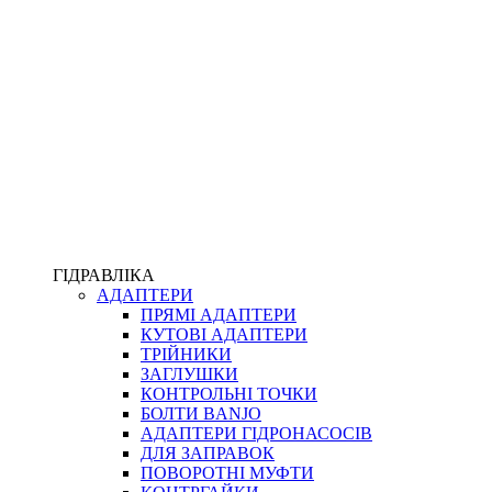
ПІСТОЛЕТИ
КОМПЛЕКТУЮЧІ ДЛЯ РУКАВІВ ВИСОКОГО ТИСКУ
КП
ВЕРСТАТИ
ФІТИНГИ ДІАГНОСТИЧНІ
ГІДРАВЛІКА
АДАПТЕРИ
АКСЕСУАРИ
ПРЯМІ АДАПТЕРИ
ТРУБКИ ТА КОМПЛЕКТУЮЧІ
КУТОВІ АДАПТЕРИ
ФІТИНГИ ГІДРАВЛІЧНІ
ТРІЙНИКИ
ФІТИНГИ КОНДИЦІОНЕРНІ
ЗАГЛУШКИ
ЗАХИСТ РУКАВІВ
КОНТРОЛЬНІ ТОЧКИ
ФІТИНГИ KARCHER
БОЛТИ BANJO
ФІТИНГИ НА ПІДЙОМ КАБІНИ
АДАПТЕРИ ГІДРОНАСОСІВ
РУКАВА
ДЛЯ ЗАПРАВОК
КОНЕКТОРИ
ПОВОРОТНІ МУФТИ