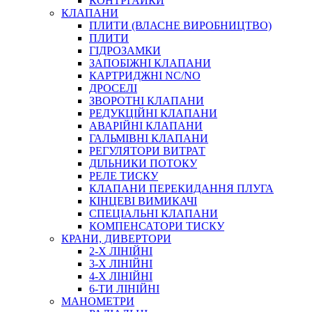
КОНТРГАЙКИ
МУФТИ
КЛАПАНИ
ХОМУТИ
ПЛИТИ (ВЛАСНЕ ВИРОБНИЦТВО)
ПЛИТИ
ГІДРОЗАМКИ
ЗАПОБІЖНІ КЛАПАНИ
КАРТРИДЖНІ NC/NO
ДРОСЕЛІ
ЗВОРОТНІ КЛАПАНИ
РЕДУКЦІЙНІ КЛАПАНИ
АВАРІЙНІ КЛАПАНИ
ЧЕРВ`ЯЧНІ
ГАЛЬМІВНІ КЛАПАНИ
СИЛОВІ
РЕГУЛЯТОРИ ВИТРАТ
ДІЛЬНИКИ ПОТОКУ
ДРОТЯНІ
РЕЛЕ ТИСКУ
ПРУЖИННІ
КЛАПАНИ ПЕРЕКИДАННЯ ПЛУГА
НЕЙЛОНОВІ
КІНЦЕВІ ВИМИКАЧІ
ПРОРЕЗИНЕНІ
СПЕЦІАЛЬНІ КЛАПАНИ
АВТОТОВАРИ
КОМПЕНСАТОРИ ТИСКУ
КРАНИ, ДИВЕРТОРИ
2-Х ЛІНІЙНІ
3-Х ЛІНІЙНІ
4-Х ЛІНІЙНІ
6-ТИ ЛІНІЙНІ
МАНОМЕТРИ