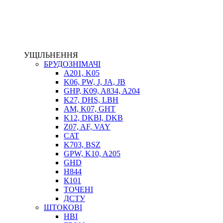
ЕЛЕКТРОПРИВІД
ТЕПЛООБМІННИКИ
ГІДРОФІКАЦІЯ ТЯГАЧІВ
КОНТРОЛЬНО-ВИМІРЮВАЛЬНА АПАРАТУРА
РОТАТОРИ
УЩІЛЬНЕННЯ
ЛЕБІДКИ
БРУДОЗНІМАЧІ
ВТУЛКИ
A201, K05
K06, PW, J, JA, JB
GHP, K09, A834, A204
K27, DHS, LBH
AM, K07, GHT
K12, DKBI, DKB
Z07, AF, VAY
CAT
K703, BSZ
GPW, K10, A205
BIMETAL
GHD
ВК-1
H844
ВК-2
К101
Е90, E92
ТОЧЕНІ
GT, HRC
ДСТУ
EB
ШТОКОВІ
Е92F
HBI