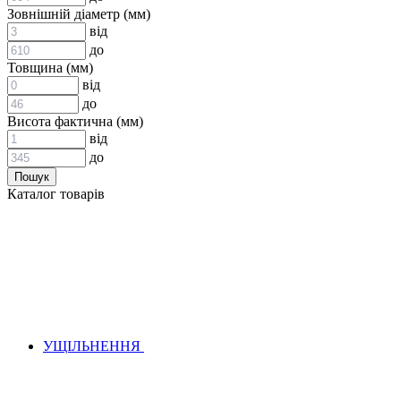
ВСТАВКИ МУФТ (ЗІРОЧКИ)
Зовнішній діаметр (мм)
ГІДРАВЛІКА
від
до
Товщина (мм)
від
до
Висота фактична (мм)
від
до
АДАПТЕРИ
Каталог товарів
КЛАПАНИ
КРАНИ, ДИВЕРТОРИ
МАНОМЕТРИ
ШВИДКОРОЗ`ЄМНІ З`ЄДНАННЯ
ФІЛЬТРИ
ГІДРОРОЗПОДІЛЬНИКИ
ГІДРОМОТОРИ
ГІДРОНАСОСИ
НАСОСИ-ДОЗАТОРИ
УЩІЛЬНЕННЯ
ГІДРОЦИЛІНДРИ
МАСЛОСТАНЦІЇ
ГІДРОАКУМУЛЯТОРИ ТА КОМПЛЕКТУЮЧІ