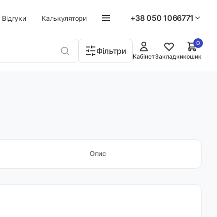
+38 050 1066771
Відгуки
Калькулятори
0
Фільтри
Кабінет
Закладки
кошик
Опис