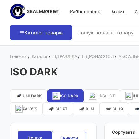
Каталог
Кабінет клієнта
Кошик
Ст
Каталог товарів
Головна
/
Каталог
/
ГІДРАВЛІКА
/
ГІДРОНАСОСИ
/
АКСІАЛЬ
ISO DARK
UNI DARK
ISO DARK
HDS/HDT
ІН
PA10VS
BIF P7
BI M
BI H9
Сортувати:
Скинути