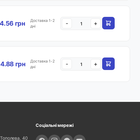
Доставка 1-2
4.56 грн
-
+
дні
Доставка 1-2
4.88 грн
-
+
дні
Соціальні мережі
 Тополева, 40