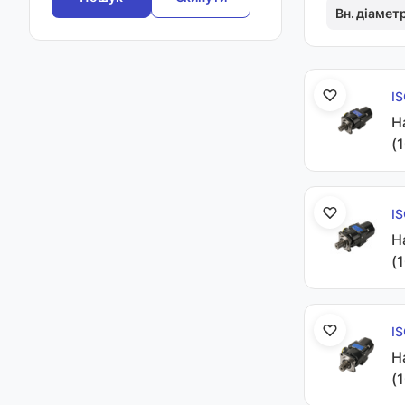
Вн. діамет
I
Н
(
I
Н
(
I
Н
(