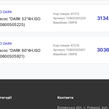
SO DARK
Код товара: 67215
3134
асос "DARK 52"4H.ISO
Артикул: 10800505225
Виробник: OMFB
10800505225)
SO DARK
Код товара: 67216
3036
асос "DARK 60"4H.ISO
Артикул: 10800505921
Виробник: OMFB
10800505921)
тегорії
Контакти
Волинська обл. с. Рованці, вул.