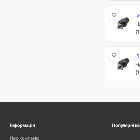
I
Н
(
I
Н
(
Інформація
Популярні ка
Про компанію