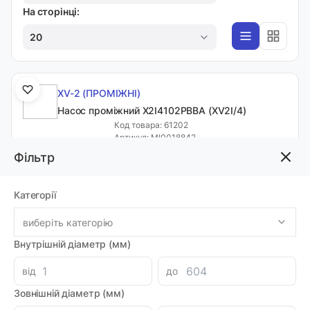
На сторінці:
20
XV-2 (ПРОМІЖНІ)
Насос проміжний X2I4102PBBA (XV2I/4)
Код товара: 61202
Артикул: MI0018842
Доставка 1-2 дні
Фільтр
-
+
10785.32 грн
Категорії
виберіть категорію
XV-2 (ПРОМІЖНІ)
Внутрішній діаметр (мм)
Насос проміжний X2I4302PBBA (XV2I/6)
Код товара: 61203
від
до
Артикул: MI0018843
Доставка 1-2 дні
Зовнішній діаметр (мм)
-
+
10785.32 грн