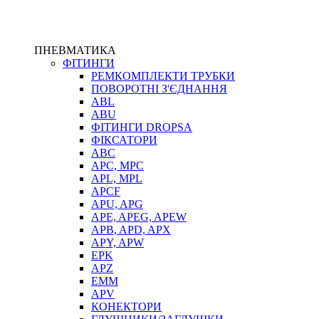
ПНЕВМАТИКА
ФІТИНГИ
РЕМКОМПЛЕКТИ ТРУБКИ
ПОВОРОТНІ З'ЄДНАННЯ
ABL
ABU
ФІТИНГИ DROPSA
ФІКСАТОРИ
ABC
APC, MPC
APL, MPL
APCF
APU, APG
APE, APEG, APEW
APB, APD, APX
APY, APW
EPK
APZ
EMM
APV
КОНЕКТОРИ