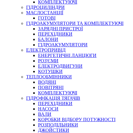
КОМПЛЕКТУЮЧІ
ГІДРОЦИЛІНДРИ
МАСЛОСТАНЦІЇ
ГОТОВІ
ГІДРОАКУМУЛЯТОРИ ТА КОМПЛЕКТУЮЧІ
СПЕЦІАЛЬНІ
ЗАРЯДНІ ПРИСТРОЇ
ОЛИВИ
ПЕРЕХІДНИКИ
БАЛОНИ
ГЕРМЕТИКИ
ГІДРОАКУМУЛЯТОРИ
ЗМАЗКИ
ЕЛЕКТРОПРИВІД
КЛЕЇ, ЦЕМЕНТИ, ЕПОКСИДКИ
ЕНЕРГЕТИЧНІ ЛАНЦЮГИ
РЕМОНТ ГІДРОЦИЛІНДРІВ
РОЗ'ЄМИ
ЕЛЕКТРОДВИГУНИ
КОТУШКИ
ТЕПЛООБМІННИКИ
ВОДЯНІ
ПОВІТРЯНІ
КОМПЛЕКТУЮЧІ
ГІДРОФІКАЦІЯ ТЯГАЧІВ
ПЕРЕХІДНИКИ
НАСОСИ
БОРЕКС, ЕО
ВАЛИ
КОРОБКИ ВІДБОРУ ПОТУЖНОСТІ
РОЗПОДІЛЬНИКИ
ДЖОЙСТИКИ