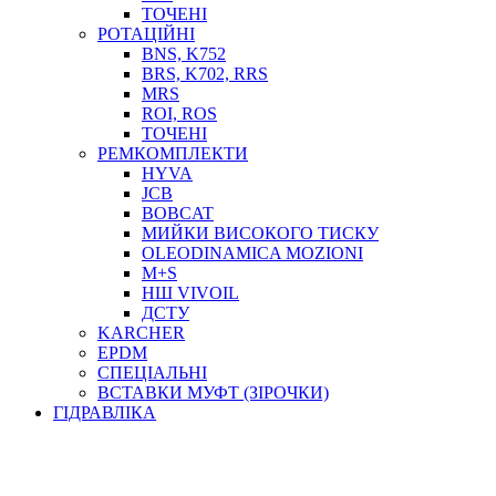
ТОСОЛ, АНТИФРИЗ
ТОЧЕНІ
ОЛИВА-ПАЛИВО
РОТАЦІЙНІ
BNS, K752
ПОВІТРЯ-ВОДА
BRS, K702, RRS
ДЛЯ ЗВАРЮВАННЯ
MRS
НАПІРНО-ВСМОКТУЮЧІ
ROI, ROS
АЗС
ТОЧЕНІ
РЕМКОМПЛЕКТИ
HYVA
JCB
BOBCAT
МИЙКИ ВИСОКОГО ТИСКУ
OLEODINAMICA MOZIONI
M+S
НШ VIVOIL
ДСТУ
ФІЛЬТРИ ДЛЯ ПАЛЬНОГО
KARCHER
ПІДДОНИ ДЛЯ БОЧОК
EPDM
МОДУЛЬНІ АЗС
СПЕЦІАЛЬНІ
МЕТРОЛОГІЧНЕ ОБЛАДНАННЯ
ВСТАВКИ МУФТ (ЗІРОЧКИ)
ЛІЧИЛЬНИКИ І ВИТРАТОМІРИ ДЛЯ ПАЛЬНОГО
ГІДРАВЛІКА
КОТУШКИ ДЛЯ ШЛАНГІВ
НАСОСИ ДЛЯ ПАЛЬНОГО
МОБІЛЬНІ КОЛОНКИ ТА КОМПЛЕКТИ ЗАПРАВКИ
СТАЦІОНАРНІ КОЛОНКИ