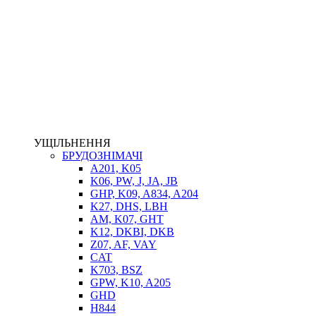
НАСОСИ-ДОЗАТОРИ
ГІДРОЦИЛІНДРИ
МАСЛОСТАНЦІЇ
ГІДРОАКУМУЛЯТОРИ ТА КОМПЛЕКТУЮЧІ
ЕЛЕКТРОПРИВІД
ТЕПЛООБМІННИКИ
ГІДРОФІКАЦІЯ ТЯГАЧІВ
КОНТРОЛЬНО-ВИМІРЮВАЛЬНА АПАРАТУРА
РОТАТОРИ
ЛЕБІДКИ
УЩІЛЬНЕННЯ
ВТУЛКИ
БРУДОЗНІМАЧІ
A201, K05
K06, PW, J, JA, JB
GHP, K09, A834, A204
K27, DHS, LBH
AM, K07, GHT
K12, DKBI, DKB
Z07, AF, VAY
CAT
K703, BSZ
BIMETAL
GPW, K10, A205
ВК-1
GHD
ВК-2
H844
Е90, E92