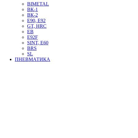
BIMETAL
ВК-1
ВК-2
Е90, E92
GT, HRC
EB
Е92F
SINT, E60
BRS
SL
ПНЕВМАТИКА