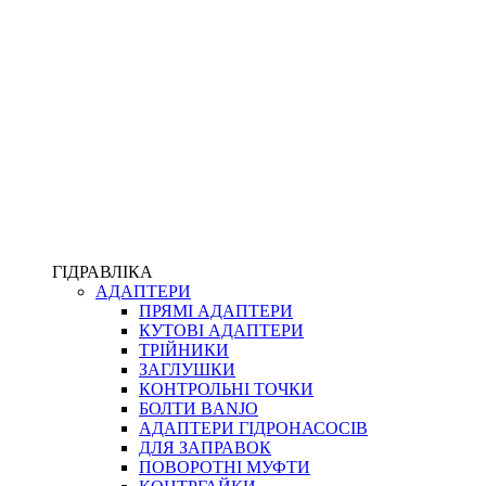
ПІСТОЛЕТИ
КОМПЛЕКТУЮЧІ ДЛЯ РУКАВІВ ВИСОКОГО ТИСКУ
КП
ВЕРСТАТИ
ФІТИНГИ ДІАГНОСТИЧНІ
ГІДРАВЛІКА
АДАПТЕРИ
АКСЕСУАРИ
ПРЯМІ АДАПТЕРИ
ТРУБКИ ТА КОМПЛЕКТУЮЧІ
КУТОВІ АДАПТЕРИ
ФІТИНГИ ГІДРАВЛІЧНІ
ТРІЙНИКИ
ФІТИНГИ КОНДИЦІОНЕРНІ
ЗАГЛУШКИ
ЗАХИСТ РУКАВІВ
КОНТРОЛЬНІ ТОЧКИ
ФІТИНГИ KARCHER
БОЛТИ BANJO
ФІТИНГИ НА ПІДЙОМ КАБІНИ
АДАПТЕРИ ГІДРОНАСОСІВ
РУКАВА
ДЛЯ ЗАПРАВОК
КОНЕКТОРИ
ПОВОРОТНІ МУФТИ