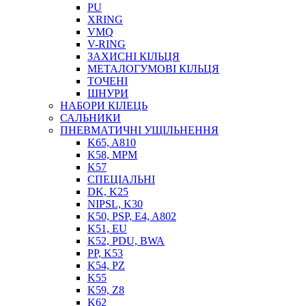
PU
XRING
VMQ
V-RING
ЗАХИСНІ КІЛЬЦЯ
МЕТАЛОГУМОВІ КІЛЬЦЯ
СОЖ
ТОЧЕНІ
ПІСТОЛЕТИ
ШНУРИ
НАСОСИ ТА ПОМПИ
НАБОРИ КІЛЕЦЬ
НАГНІТАЧІ
САЛЬНИКИ
МУФТИ (НАСАДКИ) ДЛЯ ШПРИЦІВ
ПНЕВМАТИЧНІ УЩІЛЬНЕННЯ
МАСЛЯНКИ, ЛІЙКИ
K65, A810
ПРЕС-МАСЛЯНКИ
K58, MPM
ШЛАНГИ, ТРУБКИ
K57
СПЕЦІАЛЬНІ
ШПРИЦИ МАСТИЛЬНІ
DK, K25
РУКАВА
NIPSL, K30
K50, PSP, E4, A802
K51, EU
K52, PDU, BWA
PP, K53
K54, PZ
K55
K59, Z8
K62