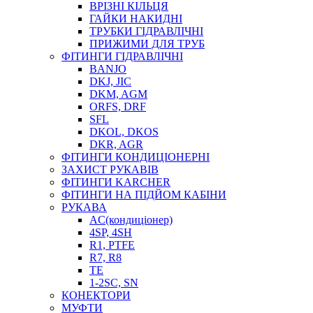
ВРІЗНІ КІЛЬЦЯ
ГАЙКИ НАКИДНІ
ТРУБКИ ГІДРАВЛІЧНІ
ПРИЖИМИ ДЛЯ ТРУБ
ФІТИНГИ ГІДРАВЛІЧНІ
BANJO
DKJ, JIC
DKM, AGM
ORFS, DRF
SFL
DKOL, DKOS
DKR, AGR
ФІТИНГИ КОНДИЦІОНЕРНІ
ЗАХИСТ РУКАВІВ
ФІТИНГИ KARCHER
ФІТИНГИ НА ПІДЙОМ КАБІНИ
РУКАВА
AC(кондиціонер)
4SP, 4SH
R1, PTFE
R7, R8
TE
1-2SC, SN
КОНЕКТОРИ
МУФТИ