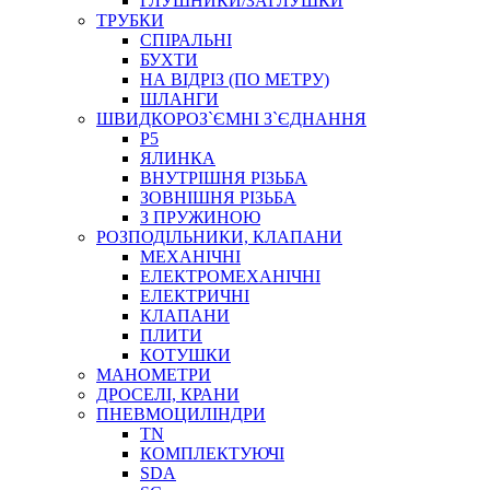
ГЛУШНИКИ/ЗАГЛУШКИ
ТРУБКИ
СПІРАЛЬНІ
БУХТИ
НА ВІДРІЗ (ПО МЕТРУ)
ШЛАНГИ
ШВИДКОРОЗ`ЄМНІ З`ЄДНАННЯ
P5
ЯЛИНКА
ВНУТРІШНЯ РІЗЬБА
ЗОВНІШНЯ РІЗЬБА
З ПРУЖИНОЮ
РОЗПОДІЛЬНИКИ, КЛАПАНИ
МЕХАНІЧНІ
ЕЛЕКТРОМЕХАНІЧНІ
ЕЛЕКТРИЧНІ
КЛАПАНИ
ПЛИТИ
КОТУШКИ
МАНОМЕТРИ
ДРОСЕЛІ, КРАНИ
ПНЕВМОЦИЛІНДРИ
TN
КОМПЛЕКТУЮЧІ
SDA