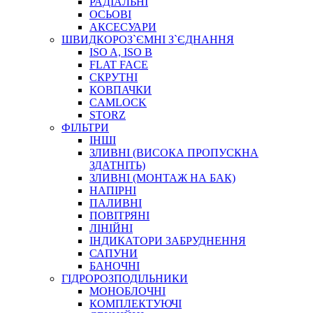
РАДІАЛЬНІ
ОСЬОВІ
АКСЕСУАРИ
АВТОХІМІЯ
ШВИДКОРОЗ`ЄМНІ З`ЄДНАННЯ
ДОМКРАТИ
ISO A, ISO B
НАБОРИ ЗАПОБІЖНИКІВ, КЛЕМ, АКСЕСУАРІВ
FLAT FACE
НАСОСИ, КОМПРЕСОРИ, МАНОМЕТРИ
СКРУТНІ
ПАСТА, АНТИСЕПТИК
КОВПАЧКИ
ІНСТРУМЕНТ
CAMLOCK
STORZ
ФІЛЬТРИ
ІНШІ
ЗЛИВНІ (ВИСОКА ПРОПУСКНА
ЗДАТНІТЬ)
ЗЛИВНІ (МОНТАЖ НА БАК)
НАПІРНІ
ПАЛИВНІ
ПОВІТРЯНІ
САДОВИЙ ІНВЕНТАР
ЛІНІЙНІ
ЕЛЕКТРИЧНІ ПРИЛАДИ
ІНДИКАТОРИ ЗАБРУДНЕННЯ
ПАЛЬНИКИ, ПАЯЛЬНИКИ, ПАЯЛЬНІ ЛАМПИ
САПУНИ
ІНСТРУМЕНТИ ДЛЯ ЕЛЕКТРИКА
БАНОЧНІ
ЕЛЕКТРОІНСТРУМЕНТИ
ГІДРОРОЗПОДІЛЬНИКИ
ЗАМКИ І КОМПЛЕКТУЮЧІ
МОНОБЛОЧНІ
КОМПЛЕКТУЮЧІ
ІНСТРУМЕНТИ ДЛЯ ЗВАРЮВАННЯ, АКСЕСУАРИ