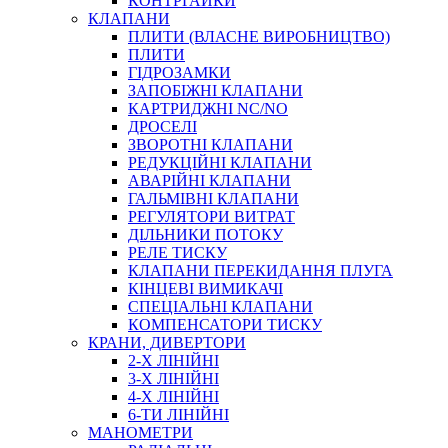
КОНТРГАЙКИ
МУФТИ
КЛАПАНИ
ХОМУТИ
ПЛИТИ (ВЛАСНЕ ВИРОБНИЦТВО)
ПЛИТИ
ГІДРОЗАМКИ
ЗАПОБІЖНІ КЛАПАНИ
КАРТРИДЖНІ NC/NO
ДРОСЕЛІ
ЗВОРОТНІ КЛАПАНИ
РЕДУКЦІЙНІ КЛАПАНИ
АВАРІЙНІ КЛАПАНИ
ЧЕРВ`ЯЧНІ
ГАЛЬМІВНІ КЛАПАНИ
СИЛОВІ
РЕГУЛЯТОРИ ВИТРАТ
ДІЛЬНИКИ ПОТОКУ
ДРОТЯНІ
РЕЛЕ ТИСКУ
ПРУЖИННІ
КЛАПАНИ ПЕРЕКИДАННЯ ПЛУГА
НЕЙЛОНОВІ
КІНЦЕВІ ВИМИКАЧІ
ПРОРЕЗИНЕНІ
СПЕЦІАЛЬНІ КЛАПАНИ
АВТОТОВАРИ
КОМПЕНСАТОРИ ТИСКУ
КРАНИ, ДИВЕРТОРИ
2-Х ЛІНІЙНІ
3-Х ЛІНІЙНІ
4-Х ЛІНІЙНІ
6-ТИ ЛІНІЙНІ
МАНОМЕТРИ