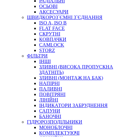
РАДІАЛЬНІ
ОСЬОВІ
АКСЕСУАРИ
АВТОХІМІЯ
ШВИДКОРОЗ`ЄМНІ З`ЄДНАННЯ
ДОМКРАТИ
ISO A, ISO B
НАБОРИ ЗАПОБІЖНИКІВ, КЛЕМ, АКСЕСУАРІВ
FLAT FACE
НАСОСИ, КОМПРЕСОРИ, МАНОМЕТРИ
СКРУТНІ
ПАСТА, АНТИСЕПТИК
КОВПАЧКИ
ІНСТРУМЕНТ
CAMLOCK
STORZ
ФІЛЬТРИ
ІНШІ
ЗЛИВНІ (ВИСОКА ПРОПУСКНА
ЗДАТНІТЬ)
ЗЛИВНІ (МОНТАЖ НА БАК)
НАПІРНІ
ПАЛИВНІ
ПОВІТРЯНІ
САДОВИЙ ІНВЕНТАР
ЛІНІЙНІ
ЕЛЕКТРИЧНІ ПРИЛАДИ
ІНДИКАТОРИ ЗАБРУДНЕННЯ
ПАЛЬНИКИ, ПАЯЛЬНИКИ, ПАЯЛЬНІ ЛАМПИ
САПУНИ
ІНСТРУМЕНТИ ДЛЯ ЕЛЕКТРИКА
БАНОЧНІ
ЕЛЕКТРОІНСТРУМЕНТИ
ГІДРОРОЗПОДІЛЬНИКИ
ЗАМКИ І КОМПЛЕКТУЮЧІ
МОНОБЛОЧНІ
КОМПЛЕКТУЮЧІ
ІНСТРУМЕНТИ ДЛЯ ЗВАРЮВАННЯ, АКСЕСУАРИ