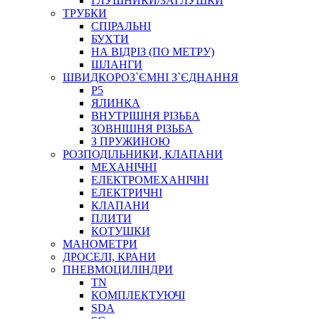
ГЛУШНИКИ/ЗАГЛУШКИ
ТРУБКИ
СПІРАЛЬНІ
БУХТИ
НА ВІДРІЗ (ПО МЕТРУ)
ШЛАНГИ
ШВИДКОРОЗ`ЄМНІ З`ЄДНАННЯ
P5
ЯЛИНКА
ВНУТРІШНЯ РІЗЬБА
ЗОВНІШНЯ РІЗЬБА
З ПРУЖИНОЮ
РОЗПОДІЛЬНИКИ, КЛАПАНИ
МЕХАНІЧНІ
ЕЛЕКТРОМЕХАНІЧНІ
ЕЛЕКТРИЧНІ
КЛАПАНИ
ПЛИТИ
КОТУШКИ
МАНОМЕТРИ
ДРОСЕЛІ, КРАНИ
ПНЕВМОЦИЛІНДРИ
TN
КОМПЛЕКТУЮЧІ
SDA