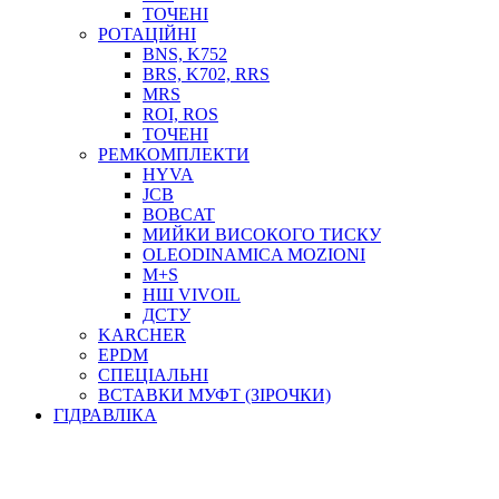
ТОСОЛ, АНТИФРИЗ
ТОЧЕНІ
ОЛИВА-ПАЛИВО
РОТАЦІЙНІ
BNS, K752
ПОВІТРЯ-ВОДА
BRS, K702, RRS
ДЛЯ ЗВАРЮВАННЯ
MRS
НАПІРНО-ВСМОКТУЮЧІ
ROI, ROS
АЗС
ТОЧЕНІ
РЕМКОМПЛЕКТИ
HYVA
JCB
BOBCAT
МИЙКИ ВИСОКОГО ТИСКУ
OLEODINAMICA MOZIONI
M+S
НШ VIVOIL
ДСТУ
ФІЛЬТРИ ДЛЯ ПАЛЬНОГО
KARCHER
ПІДДОНИ ДЛЯ БОЧОК
EPDM
МОДУЛЬНІ АЗС
СПЕЦІАЛЬНІ
МЕТРОЛОГІЧНЕ ОБЛАДНАННЯ
ВСТАВКИ МУФТ (ЗІРОЧКИ)
ЛІЧИЛЬНИКИ І ВИТРАТОМІРИ ДЛЯ ПАЛЬНОГО
ГІДРАВЛІКА
КОТУШКИ ДЛЯ ШЛАНГІВ
НАСОСИ ДЛЯ ПАЛЬНОГО
МОБІЛЬНІ КОЛОНКИ ТА КОМПЛЕКТИ ЗАПРАВКИ
СТАЦІОНАРНІ КОЛОНКИ