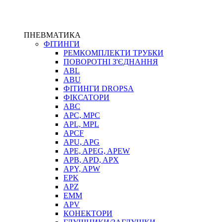
ПНЕВМАТИКА
ФІТИНГИ
РЕМКОМПЛЕКТИ ТРУБКИ
ПОВОРОТНІ З'ЄДНАННЯ
ABL
ABU
ФІТИНГИ DROPSA
ФІКСАТОРИ
ABC
APC, MPC
APL, MPL
APCF
APU, APG
APE, APEG, APEW
APB, APD, APX
APY, APW
EPK
APZ
EMM
APV
КОНЕКТОРИ