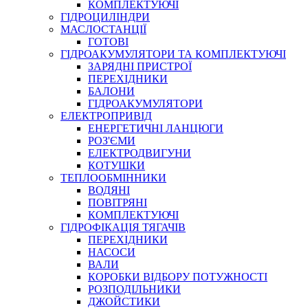
КОМПЛЕКТУЮЧІ
ГІДРОЦИЛІНДРИ
МАСЛОСТАНЦІЇ
ГОТОВІ
ГІДРОАКУМУЛЯТОРИ ТА КОМПЛЕКТУЮЧІ
СПЕЦІАЛЬНІ
ЗАРЯДНІ ПРИСТРОЇ
ОЛИВИ
ПЕРЕХІДНИКИ
БАЛОНИ
ГЕРМЕТИКИ
ГІДРОАКУМУЛЯТОРИ
ЗМАЗКИ
ЕЛЕКТРОПРИВІД
КЛЕЇ, ЦЕМЕНТИ, ЕПОКСИДКИ
ЕНЕРГЕТИЧНІ ЛАНЦЮГИ
РЕМОНТ ГІДРОЦИЛІНДРІВ
РОЗ'ЄМИ
ЕЛЕКТРОДВИГУНИ
КОТУШКИ
ТЕПЛООБМІННИКИ
ВОДЯНІ
ПОВІТРЯНІ
КОМПЛЕКТУЮЧІ
ГІДРОФІКАЦІЯ ТЯГАЧІВ
ПЕРЕХІДНИКИ
НАСОСИ
БОРЕКС, ЕО
ВАЛИ
КОРОБКИ ВІДБОРУ ПОТУЖНОСТІ
РОЗПОДІЛЬНИКИ
ДЖОЙСТИКИ