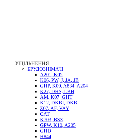
НАСОСИ-ДОЗАТОРИ
ГІДРОЦИЛІНДРИ
МАСЛОСТАНЦІЇ
ГІДРОАКУМУЛЯТОРИ ТА КОМПЛЕКТУЮЧІ
ЕЛЕКТРОПРИВІД
ТЕПЛООБМІННИКИ
ГІДРОФІКАЦІЯ ТЯГАЧІВ
КОНТРОЛЬНО-ВИМІРЮВАЛЬНА АПАРАТУРА
РОТАТОРИ
ЛЕБІДКИ
УЩІЛЬНЕННЯ
ВТУЛКИ
БРУДОЗНІМАЧІ
A201, K05
K06, PW, J, JA, JB
GHP, K09, A834, A204
K27, DHS, LBH
AM, K07, GHT
K12, DKBI, DKB
Z07, AF, VAY
CAT
K703, BSZ
BIMETAL
GPW, K10, A205
ВК-1
GHD
ВК-2
H844
Е90, E92