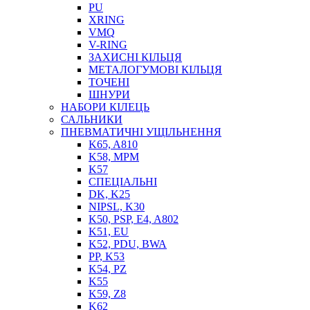
PU
XRING
VMQ
V-RING
ЗАХИСНІ КІЛЬЦЯ
МЕТАЛОГУМОВІ КІЛЬЦЯ
СОЖ
ТОЧЕНІ
ПІСТОЛЕТИ
ШНУРИ
НАСОСИ ТА ПОМПИ
НАБОРИ КІЛЕЦЬ
НАГНІТАЧІ
САЛЬНИКИ
МУФТИ (НАСАДКИ) ДЛЯ ШПРИЦІВ
ПНЕВМАТИЧНІ УЩІЛЬНЕННЯ
МАСЛЯНКИ, ЛІЙКИ
K65, A810
ПРЕС-МАСЛЯНКИ
K58, MPM
ШЛАНГИ, ТРУБКИ
K57
СПЕЦІАЛЬНІ
ШПРИЦИ МАСТИЛЬНІ
DK, K25
РУКАВА
NIPSL, K30
K50, PSP, E4, A802
K51, EU
K52, PDU, BWA
PP, K53
K54, PZ
K55
K59, Z8
K62