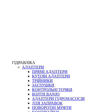
ПІСТОЛЕТИ
КОМПЛЕКТУЮЧІ ДЛЯ РУКАВІВ ВИСОКОГО ТИСКУ
КП
ВЕРСТАТИ
ФІТИНГИ ДІАГНОСТИЧНІ
ГІДРАВЛІКА
АДАПТЕРИ
АКСЕСУАРИ
ПРЯМІ АДАПТЕРИ
ТРУБКИ ТА КОМПЛЕКТУЮЧІ
КУТОВІ АДАПТЕРИ
ФІТИНГИ ГІДРАВЛІЧНІ
ТРІЙНИКИ
ФІТИНГИ КОНДИЦІОНЕРНІ
ЗАГЛУШКИ
ЗАХИСТ РУКАВІВ
КОНТРОЛЬНІ ТОЧКИ
ФІТИНГИ KARCHER
БОЛТИ BANJO
ФІТИНГИ НА ПІДЙОМ КАБІНИ
АДАПТЕРИ ГІДРОНАСОСІВ
РУКАВА
ДЛЯ ЗАПРАВОК
КОНЕКТОРИ
ПОВОРОТНІ МУФТИ