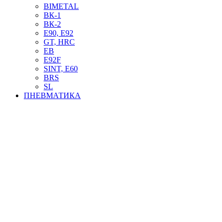
BIMETAL
ВК-1
ВК-2
Е90, E92
GT, HRC
EB
Е92F
SINT, E60
BRS
SL
ПНЕВМАТИКА