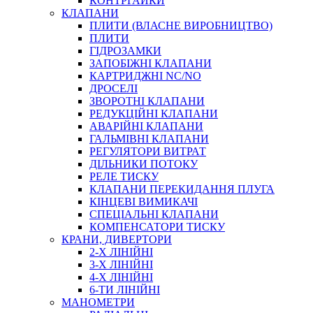
КОНТРГАЙКИ
МУФТИ
КЛАПАНИ
ХОМУТИ
ПЛИТИ (ВЛАСНЕ ВИРОБНИЦТВО)
ПЛИТИ
ГІДРОЗАМКИ
ЗАПОБІЖНІ КЛАПАНИ
КАРТРИДЖНІ NC/NO
ДРОСЕЛІ
ЗВОРОТНІ КЛАПАНИ
РЕДУКЦІЙНІ КЛАПАНИ
АВАРІЙНІ КЛАПАНИ
ЧЕРВ`ЯЧНІ
ГАЛЬМІВНІ КЛАПАНИ
СИЛОВІ
РЕГУЛЯТОРИ ВИТРАТ
ДІЛЬНИКИ ПОТОКУ
ДРОТЯНІ
РЕЛЕ ТИСКУ
ПРУЖИННІ
КЛАПАНИ ПЕРЕКИДАННЯ ПЛУГА
НЕЙЛОНОВІ
КІНЦЕВІ ВИМИКАЧІ
ПРОРЕЗИНЕНІ
СПЕЦІАЛЬНІ КЛАПАНИ
АВТОТОВАРИ
КОМПЕНСАТОРИ ТИСКУ
КРАНИ, ДИВЕРТОРИ
2-Х ЛІНІЙНІ
3-Х ЛІНІЙНІ
4-Х ЛІНІЙНІ
6-ТИ ЛІНІЙНІ
МАНОМЕТРИ