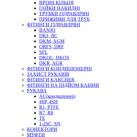
ВРІЗНІ КІЛЬЦЯ
ГАЙКИ НАКИДНІ
ТРУБКИ ГІДРАВЛІЧНІ
ПРИЖИМИ ДЛЯ ТРУБ
ФІТИНГИ ГІДРАВЛІЧНІ
BANJO
DKJ, JIC
DKM, AGM
ORFS, DRF
SFL
DKOL, DKOS
DKR, AGR
ФІТИНГИ КОНДИЦІОНЕРНІ
ЗАХИСТ РУКАВІВ
ФІТИНГИ KARCHER
ФІТИНГИ НА ПІДЙОМ КАБІНИ
РУКАВА
AC(кондиціонер)
4SP, 4SH
R1, PTFE
R7, R8
TE
1-2SC, SN
КОНЕКТОРИ
МУФТИ