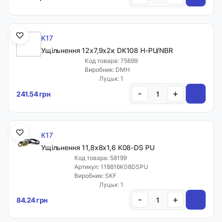
K17
Ущільнення 12х7,9х2к DK108 H-PU/NBR
Код товара: 75699
Виробник: DMH
Луцьк: 1
-
+
241.54 грн
K17
Ущільнення 11,8х8х1,6 K08-DS PU
Код товара: 58199
Артикул: 118816K08DSPU
Виробник: SKF
Луцьк: 1
-
+
84.24 грн