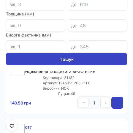
K17
від
до
Ущільнення 9х4,1х2,2 K17
Товщина (мм)
Код товара: 73473
Артикул: 48005239
Виробник: KASTAS
від
до
Доставка 1-2 дні
Висота фактична (мм)
-
+
209.90 грн
від
до
K17
Ущільнення 12х4,5х3,2 SPGO PTFE
Код товара: 31132
Артикул: 124532SPGOPTFE
Виробник: NOK
Луцьк: 45
-
+
148.50 грн
K17