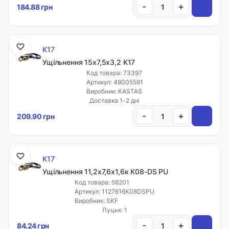
-
+
184.88 грн
K17
Ущільнення 15х7,5х3,2 K17
Код товара: 73397
Артикул: 48005591
Виробник: KASTAS
Доставка 1-2 дні
-
+
209.90 грн
K17
Ущільнення 11,2х7,6х1,6к K08-DS PU
Код товара: 58201
Артикул: 1127616K08DSPU
Виробник: SKF
Луцьк: 1
-
+
84.24 грн