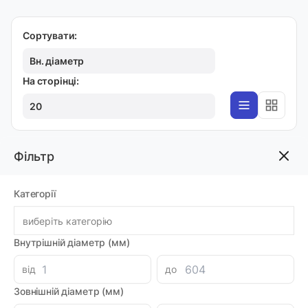
Сортувати:
Вн. діаметр
На сторінці:
20
Фільтр
K17
Ущільнення 8х3,1х2,2 K17
Категорії
Код товара: 25984
Артикул: K17 008-003,1
Виробник: KASTAS
виберіть категорію
Доставка 1-2 дні
Внутрішній діаметр (мм)
-
+
112.14 грн
від
до
Зовнішній діаметр (мм)