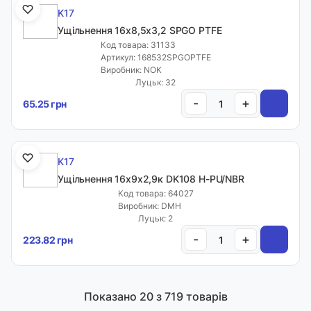
K17
Ущільнення 16х8,5х3,2 SPGO PTFE
Код товара: 31133
Артикул: 168532SPGOPTFE
Виробник: NOK
Луцьк: 32
-
+
65.25 грн
K17
Ущільнення 16х9х2,9к DK108 H-PU/NBR
Код товара: 64027
Виробник: DMH
Луцьк: 2
-
+
223.82 грн
Показано
20
з 719 товарів