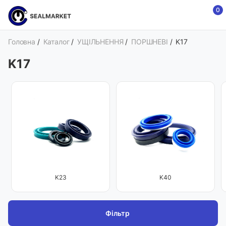
0
Головна
/
Каталог
/
УЩІЛЬНЕННЯ
/
ПОРШНЕВІ
/
K17
K17
K23
K40
Фільтр