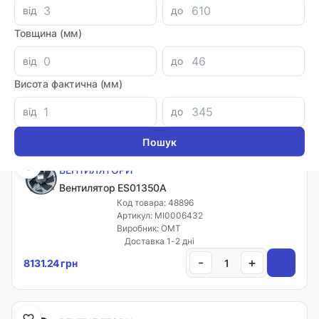
від
до
ВЕНТИЛЯТОРИ
Товщина (мм)
Вентилятор ES01290A
Код товара: 48895
від
до
Артикул: MI0006431
Виробник: OMT
Висота фактична (мм)
Доставка 1-2 дні
-
+
8231.60 грн
від
до
ВЕНТИЛЯТОРИ
Вентилятор ES01350A
Код товара: 48896
Артикул: MI0006432
Виробник: OMT
Доставка 1-2 дні
-
+
8131.24 грн