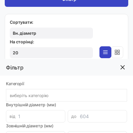
Сортувати:
Вн. діаметр
На сторінці:
20
Фільтр
ВЕНТИЛЯТОРИ
Категорії
Вентилятор ES01170A
Код товара: 48893
виберіть категорію
Артикул: MI0006428
Виробник: OMT
Внутрішній діаметр (мм)
Доставка 1-2 дні
-
+
3934.84 грн
від
до
Зовнішній діаметр (мм)