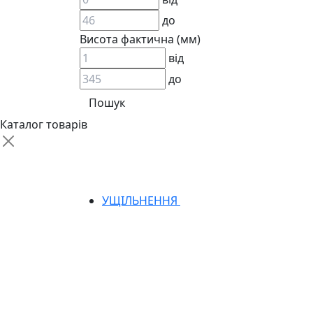
до
Висота фактична (мм)
від
до
АДАПТЕРИ
КЛАПАНИ
КРАНИ, ДИВЕРТОРИ
Каталог товарів
МАНОМЕТРИ
ШВИДКОРОЗ`ЄМНІ З`ЄДНАННЯ
ФІЛЬТРИ
ГІДРОРОЗПОДІЛЬНИКИ
ГІДРОМОТОРИ
УЩІЛЬНЕННЯ
ГІДРОНАСОСИ
НАСОСИ-ДОЗАТОРИ
ГІДРОЦИЛІНДРИ
МАСЛОСТАНЦІЇ
ГІДРОАКУМУЛЯТОРИ ТА КОМПЛЕКТУЮЧ
ЕЛЕКТРОПРИВІД