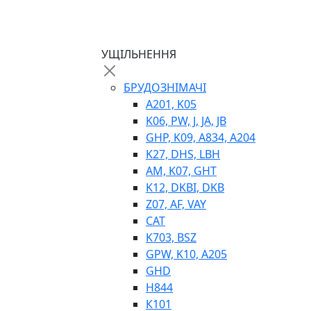
ТЕПЛООБМІННИКИ
ГІДРОФІКАЦІЯ ТЯГАЧІВ
КОНТРОЛЬНО-ВИМІРЮВАЛЬНА АПАРАТ
РОТАТОРИ
УЩІЛЬНЕННЯ
ЛЕБІДКИ
ВТУЛКИ
БРУДОЗНІМАЧІ
A201, K05
K06, PW, J, JA, JB
GHP, K09, A834, A204
K27, DHS, LBH
AM, K07, GHT
K12, DKBI, DKB
Z07, AF, VAY
BIMETAL
CAT
ВК-1
K703, BSZ
ВК-2
GPW, K10, A205
Е90, E92
GHD
GT, HRC
H844
EB
К101
Е92F