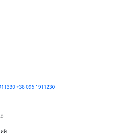
1911330
+38 096 1911230
40
ний