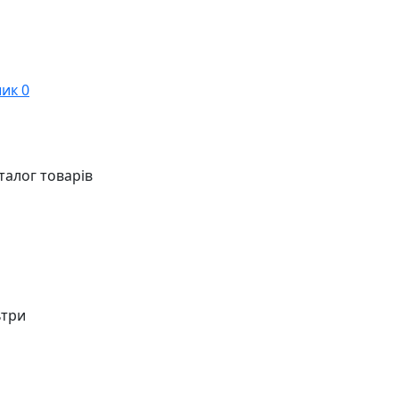
ик
0
талог товарів
ьтри