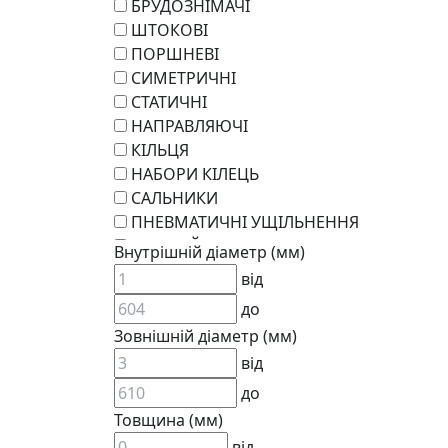
БРУДОЗНІМАЧІ
ШТОКОВІ
ПОРШНЕВІ
СИМЕТРИЧНІ
СТАТИЧНІ
НАПРАВЛЯЮЧІ
КІЛЬЦЯ
НАБОРИ КІЛЕЦЬ
САЛЬНИКИ
ПНЕВМАТИЧНІ УЩІЛЬНЕННЯ
РОТАЦІЙНІ
Внутрішній діаметр (мм)
РЕМКОМПЛЕКТИ
від
KARCHER
до
EPDM
Зовнішній діаметр (мм)
СПЕЦІАЛЬНІ
від
ВСТАВКИ МУФТ (ЗІРОЧКИ)
ГІДРАВЛІКА
до
Товщина (мм)
від