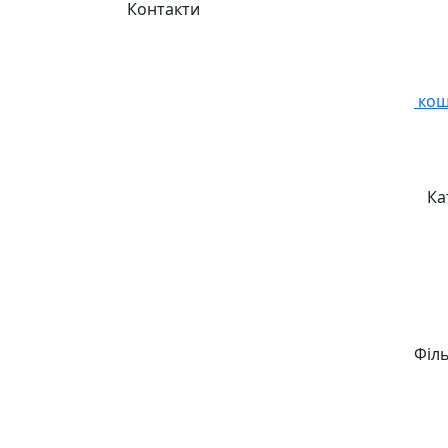
Контакти
кош
Ка
Філ