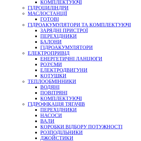
КОМПЛЕКТУЮЧІ
ГІДРОЦИЛІНДРИ
МАСЛОСТАНЦІЇ
ГОТОВІ
ГІДРОАКУМУЛЯТОРИ ТА КОМПЛЕКТУЮЧІ
СПЕЦІАЛЬНІ
ЗАРЯДНІ ПРИСТРОЇ
ОЛИВИ
ПЕРЕХІДНИКИ
БАЛОНИ
ГЕРМЕТИКИ
ГІДРОАКУМУЛЯТОРИ
ЗМАЗКИ
ЕЛЕКТРОПРИВІД
КЛЕЇ, ЦЕМЕНТИ, ЕПОКСИДКИ
ЕНЕРГЕТИЧНІ ЛАНЦЮГИ
РЕМОНТ ГІДРОЦИЛІНДРІВ
РОЗ'ЄМИ
ЕЛЕКТРОДВИГУНИ
КОТУШКИ
ТЕПЛООБМІННИКИ
ВОДЯНІ
ПОВІТРЯНІ
КОМПЛЕКТУЮЧІ
ГІДРОФІКАЦІЯ ТЯГАЧІВ
ПЕРЕХІДНИКИ
НАСОСИ
БОРЕКС, ЕО
ВАЛИ
КОРОБКИ ВІДБОРУ ПОТУЖНОСТІ
РОЗПОДІЛЬНИКИ
ДЖОЙСТИКИ