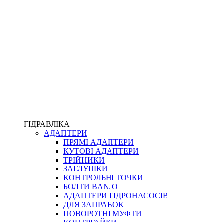
ПІСТОЛЕТИ
КОМПЛЕКТУЮЧІ ДЛЯ РУКАВІВ ВИСОКОГО ТИСКУ
КП
ВЕРСТАТИ
ФІТИНГИ ДІАГНОСТИЧНІ
ГІДРАВЛІКА
АДАПТЕРИ
АКСЕСУАРИ
ПРЯМІ АДАПТЕРИ
ТРУБКИ ТА КОМПЛЕКТУЮЧІ
КУТОВІ АДАПТЕРИ
ФІТИНГИ ГІДРАВЛІЧНІ
ТРІЙНИКИ
ФІТИНГИ КОНДИЦІОНЕРНІ
ЗАГЛУШКИ
ЗАХИСТ РУКАВІВ
КОНТРОЛЬНІ ТОЧКИ
ФІТИНГИ KARCHER
БОЛТИ BANJO
ФІТИНГИ НА ПІДЙОМ КАБІНИ
АДАПТЕРИ ГІДРОНАСОСІВ
РУКАВА
ДЛЯ ЗАПРАВОК
КОНЕКТОРИ
ПОВОРОТНІ МУФТИ