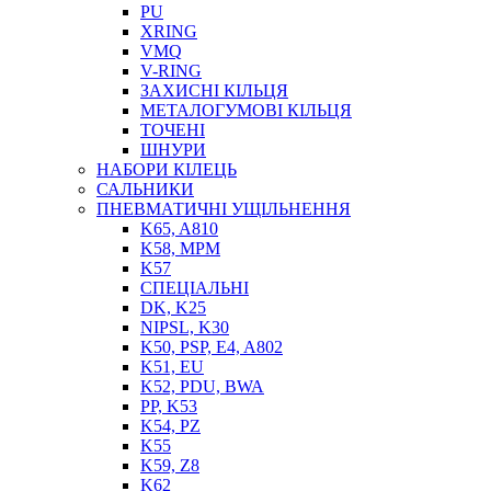
PU
XRING
VMQ
V-RING
ЗАХИСНІ КІЛЬЦЯ
МЕТАЛОГУМОВІ КІЛЬЦЯ
СОЖ
ТОЧЕНІ
ПІСТОЛЕТИ
ШНУРИ
НАСОСИ ТА ПОМПИ
НАБОРИ КІЛЕЦЬ
НАГНІТАЧІ
САЛЬНИКИ
МУФТИ (НАСАДКИ) ДЛЯ ШПРИЦІВ
ПНЕВМАТИЧНІ УЩІЛЬНЕННЯ
МАСЛЯНКИ, ЛІЙКИ
K65, A810
ПРЕС-МАСЛЯНКИ
K58, MPM
ШЛАНГИ, ТРУБКИ
K57
СПЕЦІАЛЬНІ
ШПРИЦИ МАСТИЛЬНІ
DK, K25
РУКАВА
NIPSL, K30
K50, PSP, E4, A802
K51, EU
K52, PDU, BWA
PP, K53
K54, PZ
K55
K59, Z8
K62