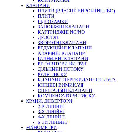
КОНТРГАЙКИ
МУФТИ
КЛАПАНИ
ХОМУТИ
ПЛИТИ (ВЛАСНЕ ВИРОБНИЦТВО)
ПЛИТИ
ГІДРОЗАМКИ
ЗАПОБІЖНІ КЛАПАНИ
КАРТРИДЖНІ NC/NO
ДРОСЕЛІ
ЗВОРОТНІ КЛАПАНИ
РЕДУКЦІЙНІ КЛАПАНИ
АВАРІЙНІ КЛАПАНИ
ЧЕРВ`ЯЧНІ
ГАЛЬМІВНІ КЛАПАНИ
СИЛОВІ
РЕГУЛЯТОРИ ВИТРАТ
ДІЛЬНИКИ ПОТОКУ
ДРОТЯНІ
РЕЛЕ ТИСКУ
ПРУЖИННІ
КЛАПАНИ ПЕРЕКИДАННЯ ПЛУГА
НЕЙЛОНОВІ
КІНЦЕВІ ВИМИКАЧІ
ПРОРЕЗИНЕНІ
СПЕЦІАЛЬНІ КЛАПАНИ
АВТОТОВАРИ
КОМПЕНСАТОРИ ТИСКУ
КРАНИ, ДИВЕРТОРИ
2-Х ЛІНІЙНІ
3-Х ЛІНІЙНІ
4-Х ЛІНІЙНІ
6-ТИ ЛІНІЙНІ
МАНОМЕТРИ