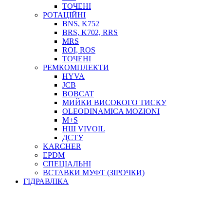
ТОСОЛ, АНТИФРИЗ
ТОЧЕНІ
ОЛИВА-ПАЛИВО
РОТАЦІЙНІ
BNS, K752
ПОВІТРЯ-ВОДА
BRS, K702, RRS
ДЛЯ ЗВАРЮВАННЯ
MRS
НАПІРНО-ВСМОКТУЮЧІ
ROI, ROS
АЗС
ТОЧЕНІ
РЕМКОМПЛЕКТИ
HYVA
JCB
BOBCAT
МИЙКИ ВИСОКОГО ТИСКУ
OLEODINAMICA MOZIONI
M+S
НШ VIVOIL
ДСТУ
ФІЛЬТРИ ДЛЯ ПАЛЬНОГО
KARCHER
ПІДДОНИ ДЛЯ БОЧОК
EPDM
МОДУЛЬНІ АЗС
СПЕЦІАЛЬНІ
МЕТРОЛОГІЧНЕ ОБЛАДНАННЯ
ВСТАВКИ МУФТ (ЗІРОЧКИ)
ЛІЧИЛЬНИКИ І ВИТРАТОМІРИ ДЛЯ ПАЛЬНОГО
ГІДРАВЛІКА
КОТУШКИ ДЛЯ ШЛАНГІВ
НАСОСИ ДЛЯ ПАЛЬНОГО
МОБІЛЬНІ КОЛОНКИ ТА КОМПЛЕКТИ ЗАПРАВКИ
СТАЦІОНАРНІ КОЛОНКИ