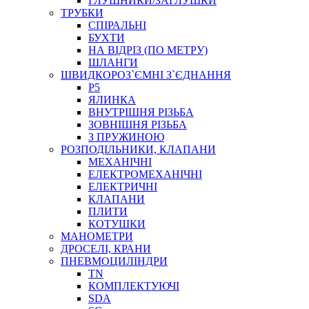
ГЛУШНИКИ/ЗАГЛУШКИ
ТРУБКИ
СПІРАЛЬНІ
БУХТИ
НА ВІДРІЗ (ПО МЕТРУ)
ШЛАНГИ
ШВИДКОРОЗ`ЄМНІ З`ЄДНАННЯ
P5
ЯЛИНКА
ВНУТРІШНЯ РІЗЬБА
ЗОВНІШНЯ РІЗЬБА
З ПРУЖИНОЮ
РОЗПОДІЛЬНИКИ, КЛАПАНИ
МЕХАНІЧНІ
ЕЛЕКТРОМЕХАНІЧНІ
ЕЛЕКТРИЧНІ
КЛАПАНИ
ПЛИТИ
КОТУШКИ
МАНОМЕТРИ
ДРОСЕЛІ, КРАНИ
ПНЕВМОЦИЛІНДРИ
TN
КОМПЛЕКТУЮЧІ
SDA