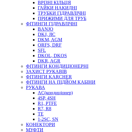
ВРІЗНІ КІЛЬЦЯ
ГАЙКИ НАКИДНІ
ТРУБКИ ГІДРАВЛІЧНІ
ПРИЖИМИ ДЛЯ ТРУБ
ФІТИНГИ ГІДРАВЛІЧНІ
BANJO
DKJ, JIC
DKM, AGM
ORFS, DRF
SFL
DKOL, DKOS
DKR, AGR
ФІТИНГИ КОНДИЦІОНЕРНІ
ЗАХИСТ РУКАВІВ
ФІТИНГИ KARCHER
ФІТИНГИ НА ПІДЙОМ КАБІНИ
РУКАВА
AC(кондиціонер)
4SP, 4SH
R1, PTFE
R7, R8
TE
1-2SC, SN
КОНЕКТОРИ
МУФТИ