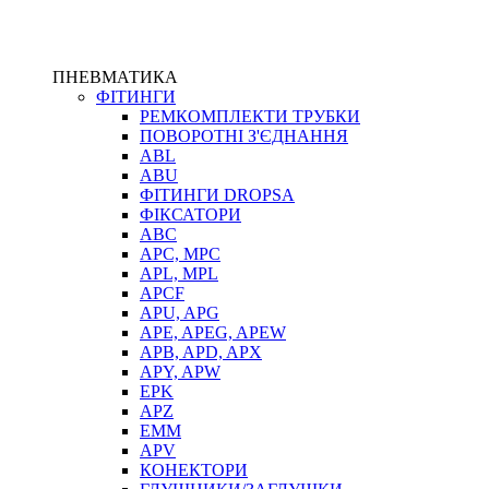
ПНЕВМАТИКА
ФІТИНГИ
РЕМКОМПЛЕКТИ ТРУБКИ
ПОВОРОТНІ З'ЄДНАННЯ
ABL
ABU
ФІТИНГИ DROPSA
ФІКСАТОРИ
ABC
APC, MPC
APL, MPL
APCF
APU, APG
APE, APEG, APEW
APB, APD, APX
APY, APW
EPK
APZ
EMM
APV
КОНЕКТОРИ