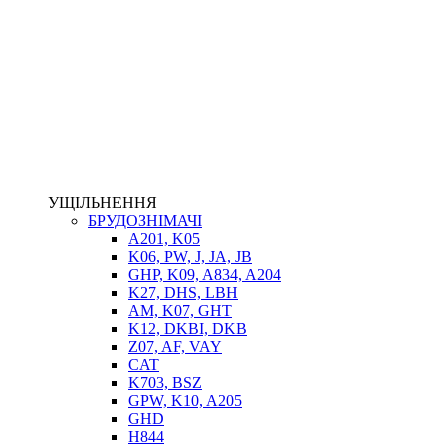
НАСОСИ-ДОЗАТОРИ
ГІДРОЦИЛІНДРИ
МАСЛОСТАНЦІЇ
ГІДРОАКУМУЛЯТОРИ ТА КОМПЛЕКТУЮЧІ
ЕЛЕКТРОПРИВІД
ТЕПЛООБМІННИКИ
ГІДРОФІКАЦІЯ ТЯГАЧІВ
КОНТРОЛЬНО-ВИМІРЮВАЛЬНА АПАРАТУРА
РОТАТОРИ
ЛЕБІДКИ
УЩІЛЬНЕННЯ
ВТУЛКИ
БРУДОЗНІМАЧІ
A201, K05
K06, PW, J, JA, JB
GHP, K09, A834, A204
K27, DHS, LBH
AM, K07, GHT
K12, DKBI, DKB
Z07, AF, VAY
CAT
K703, BSZ
BIMETAL
GPW, K10, A205
ВК-1
GHD
ВК-2
H844
Е90, E92