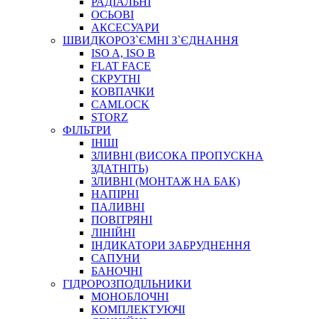
РАДІАЛЬНІ
ОСЬОВІ
АКСЕСУАРИ
АВТОХІМІЯ
ШВИДКОРОЗ`ЄМНІ З`ЄДНАННЯ
ДОМКРАТИ
ISO A, ISO B
НАБОРИ ЗАПОБІЖНИКІВ, КЛЕМ, АКСЕСУАРІВ
FLAT FACE
НАСОСИ, КОМПРЕСОРИ, МАНОМЕТРИ
СКРУТНІ
ПАСТА, АНТИСЕПТИК
КОВПАЧКИ
ІНСТРУМЕНТ
CAMLOCK
STORZ
ФІЛЬТРИ
ІНШІ
ЗЛИВНІ (ВИСОКА ПРОПУСКНА
ЗДАТНІТЬ)
ЗЛИВНІ (МОНТАЖ НА БАК)
НАПІРНІ
ПАЛИВНІ
ПОВІТРЯНІ
САДОВИЙ ІНВЕНТАР
ЛІНІЙНІ
ЕЛЕКТРИЧНІ ПРИЛАДИ
ІНДИКАТОРИ ЗАБРУДНЕННЯ
ПАЛЬНИКИ, ПАЯЛЬНИКИ, ПАЯЛЬНІ ЛАМПИ
САПУНИ
ІНСТРУМЕНТИ ДЛЯ ЕЛЕКТРИКА
БАНОЧНІ
ЕЛЕКТРОІНСТРУМЕНТИ
ГІДРОРОЗПОДІЛЬНИКИ
ЗАМКИ І КОМПЛЕКТУЮЧІ
МОНОБЛОЧНІ
КОМПЛЕКТУЮЧІ
ІНСТРУМЕНТИ ДЛЯ ЗВАРЮВАННЯ, АКСЕСУАРИ