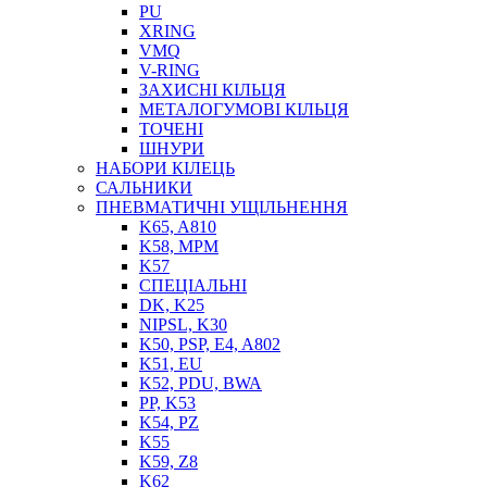
PU
XRING
VMQ
V-RING
ЗАХИСНІ КІЛЬЦЯ
МЕТАЛОГУМОВІ КІЛЬЦЯ
СОЖ
ТОЧЕНІ
ПІСТОЛЕТИ
ШНУРИ
НАСОСИ ТА ПОМПИ
НАБОРИ КІЛЕЦЬ
НАГНІТАЧІ
САЛЬНИКИ
МУФТИ (НАСАДКИ) ДЛЯ ШПРИЦІВ
ПНЕВМАТИЧНІ УЩІЛЬНЕННЯ
МАСЛЯНКИ, ЛІЙКИ
K65, A810
ПРЕС-МАСЛЯНКИ
K58, MPM
ШЛАНГИ, ТРУБКИ
K57
СПЕЦІАЛЬНІ
ШПРИЦИ МАСТИЛЬНІ
DK, K25
РУКАВА
NIPSL, K30
K50, PSP, E4, A802
K51, EU
K52, PDU, BWA
PP, K53
K54, PZ
K55
K59, Z8
K62