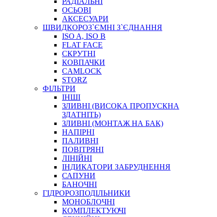
РАДІАЛЬНІ
ОСЬОВІ
АКСЕСУАРИ
АВТОХІМІЯ
ШВИДКОРОЗ`ЄМНІ З`ЄДНАННЯ
ДОМКРАТИ
ISO A, ISO B
НАБОРИ ЗАПОБІЖНИКІВ, КЛЕМ, АКСЕСУАРІВ
FLAT FACE
НАСОСИ, КОМПРЕСОРИ, МАНОМЕТРИ
СКРУТНІ
ПАСТА, АНТИСЕПТИК
КОВПАЧКИ
ІНСТРУМЕНТ
CAMLOCK
STORZ
ФІЛЬТРИ
ІНШІ
ЗЛИВНІ (ВИСОКА ПРОПУСКНА
ЗДАТНІТЬ)
ЗЛИВНІ (МОНТАЖ НА БАК)
НАПІРНІ
ПАЛИВНІ
ПОВІТРЯНІ
САДОВИЙ ІНВЕНТАР
ЛІНІЙНІ
ЕЛЕКТРИЧНІ ПРИЛАДИ
ІНДИКАТОРИ ЗАБРУДНЕННЯ
ПАЛЬНИКИ, ПАЯЛЬНИКИ, ПАЯЛЬНІ ЛАМПИ
САПУНИ
ІНСТРУМЕНТИ ДЛЯ ЕЛЕКТРИКА
БАНОЧНІ
ЕЛЕКТРОІНСТРУМЕНТИ
ГІДРОРОЗПОДІЛЬНИКИ
ЗАМКИ І КОМПЛЕКТУЮЧІ
МОНОБЛОЧНІ
КОМПЛЕКТУЮЧІ
ІНСТРУМЕНТИ ДЛЯ ЗВАРЮВАННЯ, АКСЕСУАРИ