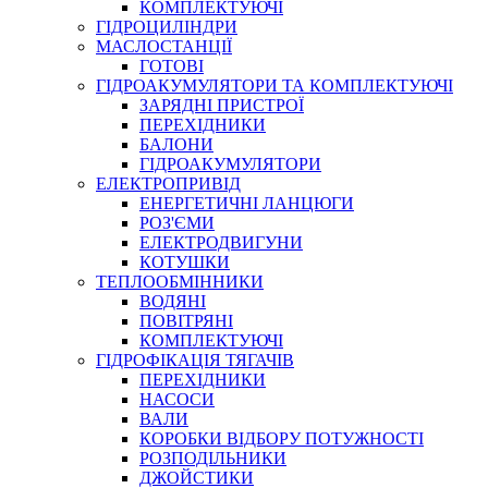
КОМПЛЕКТУЮЧІ
ГІДРОЦИЛІНДРИ
МАСЛОСТАНЦІЇ
ГОТОВІ
ГІДРОАКУМУЛЯТОРИ ТА КОМПЛЕКТУЮЧІ
СПЕЦІАЛЬНІ
ЗАРЯДНІ ПРИСТРОЇ
ОЛИВИ
ПЕРЕХІДНИКИ
БАЛОНИ
ГЕРМЕТИКИ
ГІДРОАКУМУЛЯТОРИ
ЗМАЗКИ
ЕЛЕКТРОПРИВІД
КЛЕЇ, ЦЕМЕНТИ, ЕПОКСИДКИ
ЕНЕРГЕТИЧНІ ЛАНЦЮГИ
РЕМОНТ ГІДРОЦИЛІНДРІВ
РОЗ'ЄМИ
ЕЛЕКТРОДВИГУНИ
КОТУШКИ
ТЕПЛООБМІННИКИ
ВОДЯНІ
ПОВІТРЯНІ
КОМПЛЕКТУЮЧІ
ГІДРОФІКАЦІЯ ТЯГАЧІВ
ПЕРЕХІДНИКИ
НАСОСИ
БОРЕКС, ЕО
ВАЛИ
КОРОБКИ ВІДБОРУ ПОТУЖНОСТІ
РОЗПОДІЛЬНИКИ
ДЖОЙСТИКИ