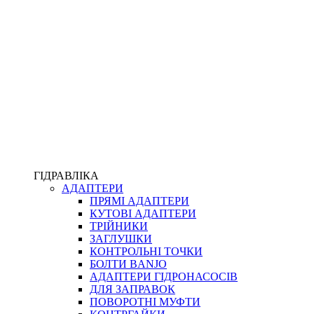
ПІСТОЛЕТИ
КОМПЛЕКТУЮЧІ ДЛЯ РУКАВІВ ВИСОКОГО ТИСКУ
КП
ВЕРСТАТИ
ФІТИНГИ ДІАГНОСТИЧНІ
ГІДРАВЛІКА
АДАПТЕРИ
АКСЕСУАРИ
ПРЯМІ АДАПТЕРИ
ТРУБКИ ТА КОМПЛЕКТУЮЧІ
КУТОВІ АДАПТЕРИ
ФІТИНГИ ГІДРАВЛІЧНІ
ТРІЙНИКИ
ФІТИНГИ КОНДИЦІОНЕРНІ
ЗАГЛУШКИ
ЗАХИСТ РУКАВІВ
КОНТРОЛЬНІ ТОЧКИ
ФІТИНГИ KARCHER
БОЛТИ BANJO
ФІТИНГИ НА ПІДЙОМ КАБІНИ
АДАПТЕРИ ГІДРОНАСОСІВ
РУКАВА
ДЛЯ ЗАПРАВОК
КОНЕКТОРИ
ПОВОРОТНІ МУФТИ