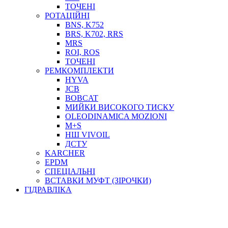
ТОСОЛ, АНТИФРИЗ
ТОЧЕНІ
ОЛИВА-ПАЛИВО
РОТАЦІЙНІ
BNS, K752
ПОВІТРЯ-ВОДА
BRS, K702, RRS
ДЛЯ ЗВАРЮВАННЯ
MRS
НАПІРНО-ВСМОКТУЮЧІ
ROI, ROS
АЗС
ТОЧЕНІ
РЕМКОМПЛЕКТИ
HYVA
JCB
BOBCAT
МИЙКИ ВИСОКОГО ТИСКУ
OLEODINAMICA MOZIONI
M+S
НШ VIVOIL
ДСТУ
ФІЛЬТРИ ДЛЯ ПАЛЬНОГО
KARCHER
ПІДДОНИ ДЛЯ БОЧОК
EPDM
МОДУЛЬНІ АЗС
СПЕЦІАЛЬНІ
МЕТРОЛОГІЧНЕ ОБЛАДНАННЯ
ВСТАВКИ МУФТ (ЗІРОЧКИ)
ЛІЧИЛЬНИКИ І ВИТРАТОМІРИ ДЛЯ ПАЛЬНОГО
ГІДРАВЛІКА
КОТУШКИ ДЛЯ ШЛАНГІВ
НАСОСИ ДЛЯ ПАЛЬНОГО
МОБІЛЬНІ КОЛОНКИ ТА КОМПЛЕКТИ ЗАПРАВКИ
СТАЦІОНАРНІ КОЛОНКИ