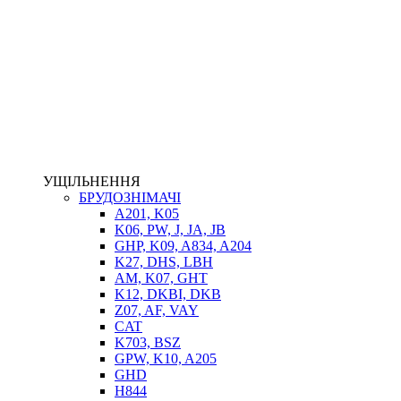
НАСОСИ-ДОЗАТОРИ
ГІДРОЦИЛІНДРИ
МАСЛОСТАНЦІЇ
ГІДРОАКУМУЛЯТОРИ ТА КОМПЛЕКТУЮЧІ
ЕЛЕКТРОПРИВІД
ТЕПЛООБМІННИКИ
ГІДРОФІКАЦІЯ ТЯГАЧІВ
КОНТРОЛЬНО-ВИМІРЮВАЛЬНА АПАРАТУРА
РОТАТОРИ
ЛЕБІДКИ
УЩІЛЬНЕННЯ
ВТУЛКИ
БРУДОЗНІМАЧІ
A201, K05
K06, PW, J, JA, JB
GHP, K09, A834, A204
K27, DHS, LBH
AM, K07, GHT
K12, DKBI, DKB
Z07, AF, VAY
CAT
K703, BSZ
BIMETAL
GPW, K10, A205
ВК-1
GHD
ВК-2
H844
Е90, E92