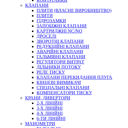
КОНТРГАЙКИ
МУФТИ
КЛАПАНИ
ХОМУТИ
ПЛИТИ (ВЛАСНЕ ВИРОБНИЦТВО)
ПЛИТИ
ГІДРОЗАМКИ
ЗАПОБІЖНІ КЛАПАНИ
КАРТРИДЖНІ NC/NO
ДРОСЕЛІ
ЗВОРОТНІ КЛАПАНИ
РЕДУКЦІЙНІ КЛАПАНИ
АВАРІЙНІ КЛАПАНИ
ЧЕРВ`ЯЧНІ
ГАЛЬМІВНІ КЛАПАНИ
СИЛОВІ
РЕГУЛЯТОРИ ВИТРАТ
ДІЛЬНИКИ ПОТОКУ
ДРОТЯНІ
РЕЛЕ ТИСКУ
ПРУЖИННІ
КЛАПАНИ ПЕРЕКИДАННЯ ПЛУГА
НЕЙЛОНОВІ
КІНЦЕВІ ВИМИКАЧІ
ПРОРЕЗИНЕНІ
СПЕЦІАЛЬНІ КЛАПАНИ
АВТОТОВАРИ
КОМПЕНСАТОРИ ТИСКУ
КРАНИ, ДИВЕРТОРИ
2-Х ЛІНІЙНІ
3-Х ЛІНІЙНІ
4-Х ЛІНІЙНІ
6-ТИ ЛІНІЙНІ
МАНОМЕТРИ