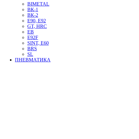
BIMETAL
ВК-1
ВК-2
Е90, E92
GT, HRC
EB
Е92F
SINT, E60
BRS
SL
ПНЕВМАТИКА