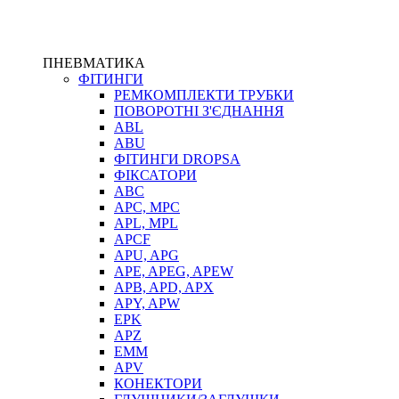
ПНЕВМАТИКА
ФІТИНГИ
РЕМКОМПЛЕКТИ ТРУБКИ
ПОВОРОТНІ З'ЄДНАННЯ
ABL
ABU
ФІТИНГИ DROPSA
ФІКСАТОРИ
ABC
APC, MPC
APL, MPL
APCF
APU, APG
APE, APEG, APEW
APB, APD, APX
APY, APW
EPK
APZ
EMM
APV
КОНЕКТОРИ