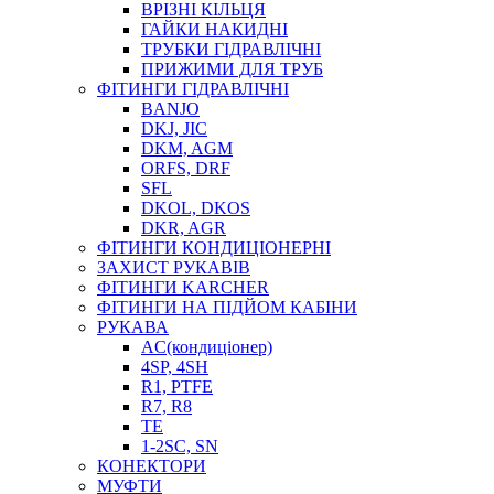
ВРІЗНІ КІЛЬЦЯ
ГАЙКИ НАКИДНІ
ТРУБКИ ГІДРАВЛІЧНІ
ПРИЖИМИ ДЛЯ ТРУБ
ФІТИНГИ ГІДРАВЛІЧНІ
BANJO
DKJ, JIC
DKM, AGM
ORFS, DRF
SFL
DKOL, DKOS
DKR, AGR
ФІТИНГИ КОНДИЦІОНЕРНІ
ЗАХИСТ РУКАВІВ
ФІТИНГИ KARCHER
ФІТИНГИ НА ПІДЙОМ КАБІНИ
РУКАВА
AC(кондиціонер)
4SP, 4SH
R1, PTFE
R7, R8
TE
1-2SC, SN
КОНЕКТОРИ
МУФТИ