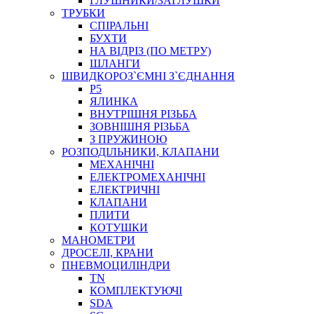
ГЛУШНИКИ/ЗАГЛУШКИ
ТРУБКИ
СПІРАЛЬНІ
БУХТИ
НА ВІДРІЗ (ПО МЕТРУ)
ШЛАНГИ
ШВИДКОРОЗ`ЄМНІ З`ЄДНАННЯ
P5
ЯЛИНКА
ВНУТРІШНЯ РІЗЬБА
ЗОВНІШНЯ РІЗЬБА
З ПРУЖИНОЮ
РОЗПОДІЛЬНИКИ, КЛАПАНИ
МЕХАНІЧНІ
ЕЛЕКТРОМЕХАНІЧНІ
ЕЛЕКТРИЧНІ
КЛАПАНИ
ПЛИТИ
КОТУШКИ
МАНОМЕТРИ
ДРОСЕЛІ, КРАНИ
ПНЕВМОЦИЛІНДРИ
TN
КОМПЛЕКТУЮЧІ
SDA