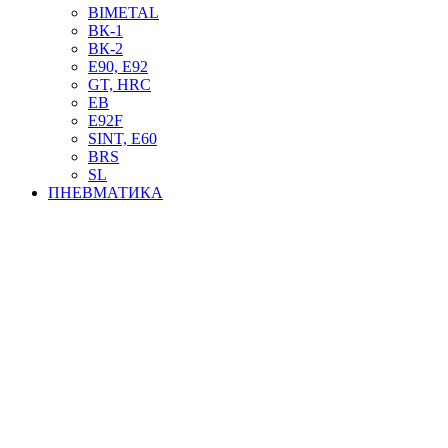
BIMETAL
ВК-1
ВК-2
Е90, E92
GT, HRC
EB
Е92F
SINT, E60
BRS
SL
ПНЕВМАТИКА