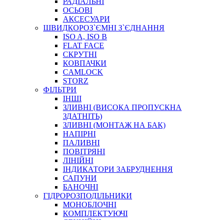
РАДІАЛЬНІ
ОСЬОВІ
АКСЕСУАРИ
АВТОХІМІЯ
ШВИДКОРОЗ`ЄМНІ З`ЄДНАННЯ
ДОМКРАТИ
ISO A, ISO B
НАБОРИ ЗАПОБІЖНИКІВ, КЛЕМ, АКСЕСУАРІВ
FLAT FACE
НАСОСИ, КОМПРЕСОРИ, МАНОМЕТРИ
СКРУТНІ
ПАСТА, АНТИСЕПТИК
КОВПАЧКИ
ІНСТРУМЕНТ
CAMLOCK
STORZ
ФІЛЬТРИ
ІНШІ
ЗЛИВНІ (ВИСОКА ПРОПУСКНА
ЗДАТНІТЬ)
ЗЛИВНІ (МОНТАЖ НА БАК)
НАПІРНІ
ПАЛИВНІ
ПОВІТРЯНІ
САДОВИЙ ІНВЕНТАР
ЛІНІЙНІ
ЕЛЕКТРИЧНІ ПРИЛАДИ
ІНДИКАТОРИ ЗАБРУДНЕННЯ
ПАЛЬНИКИ, ПАЯЛЬНИКИ, ПАЯЛЬНІ ЛАМПИ
САПУНИ
ІНСТРУМЕНТИ ДЛЯ ЕЛЕКТРИКА
БАНОЧНІ
ЕЛЕКТРОІНСТРУМЕНТИ
ГІДРОРОЗПОДІЛЬНИКИ
ЗАМКИ І КОМПЛЕКТУЮЧІ
МОНОБЛОЧНІ
КОМПЛЕКТУЮЧІ
ІНСТРУМЕНТИ ДЛЯ ЗВАРЮВАННЯ, АКСЕСУАРИ