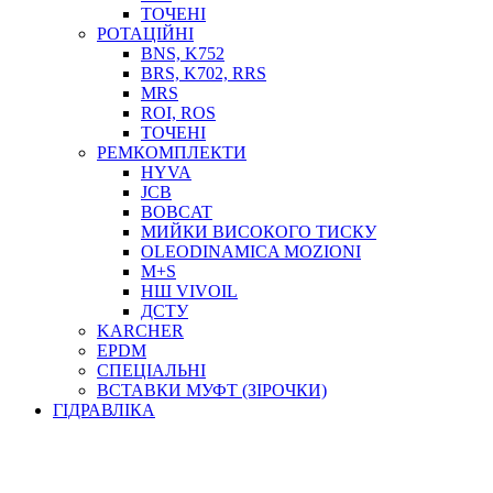
ТОСОЛ, АНТИФРИЗ
ТОЧЕНІ
ОЛИВА-ПАЛИВО
РОТАЦІЙНІ
BNS, K752
ПОВІТРЯ-ВОДА
BRS, K702, RRS
ДЛЯ ЗВАРЮВАННЯ
MRS
НАПІРНО-ВСМОКТУЮЧІ
ROI, ROS
АЗС
ТОЧЕНІ
РЕМКОМПЛЕКТИ
HYVA
JCB
BOBCAT
МИЙКИ ВИСОКОГО ТИСКУ
OLEODINAMICA MOZIONI
M+S
НШ VIVOIL
ДСТУ
ФІЛЬТРИ ДЛЯ ПАЛЬНОГО
KARCHER
ПІДДОНИ ДЛЯ БОЧОК
EPDM
МОДУЛЬНІ АЗС
СПЕЦІАЛЬНІ
МЕТРОЛОГІЧНЕ ОБЛАДНАННЯ
ВСТАВКИ МУФТ (ЗІРОЧКИ)
ЛІЧИЛЬНИКИ І ВИТРАТОМІРИ ДЛЯ ПАЛЬНОГО
ГІДРАВЛІКА
КОТУШКИ ДЛЯ ШЛАНГІВ
НАСОСИ ДЛЯ ПАЛЬНОГО
МОБІЛЬНІ КОЛОНКИ ТА КОМПЛЕКТИ ЗАПРАВКИ
СТАЦІОНАРНІ КОЛОНКИ