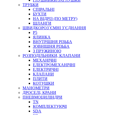
ГЛУШНИКИ/ЗАГЛУШКИ
ТРУБКИ
СПІРАЛЬНІ
БУХТИ
НА ВІДРІЗ (ПО МЕТРУ)
ШЛАНГИ
ШВИДКОРОЗ`ЄМНІ З`ЄДНАННЯ
P5
ЯЛИНКА
ВНУТРІШНЯ РІЗЬБА
ЗОВНІШНЯ РІЗЬБА
З ПРУЖИНОЮ
РОЗПОДІЛЬНИКИ, КЛАПАНИ
МЕХАНІЧНІ
ЕЛЕКТРОМЕХАНІЧНІ
ЕЛЕКТРИЧНІ
КЛАПАНИ
ПЛИТИ
КОТУШКИ
МАНОМЕТРИ
ДРОСЕЛІ, КРАНИ
ПНЕВМОЦИЛІНДРИ
TN
КОМПЛЕКТУЮЧІ
SDA