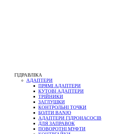
ПІСТОЛЕТИ
КОМПЛЕКТУЮЧІ ДЛЯ РУКАВІВ ВИСОКОГО ТИСКУ
КП
ВЕРСТАТИ
ФІТИНГИ ДІАГНОСТИЧНІ
ГІДРАВЛІКА
АДАПТЕРИ
АКСЕСУАРИ
ПРЯМІ АДАПТЕРИ
ТРУБКИ ТА КОМПЛЕКТУЮЧІ
КУТОВІ АДАПТЕРИ
ФІТИНГИ ГІДРАВЛІЧНІ
ТРІЙНИКИ
ФІТИНГИ КОНДИЦІОНЕРНІ
ЗАГЛУШКИ
ЗАХИСТ РУКАВІВ
КОНТРОЛЬНІ ТОЧКИ
ФІТИНГИ KARCHER
БОЛТИ BANJO
ФІТИНГИ НА ПІДЙОМ КАБІНИ
АДАПТЕРИ ГІДРОНАСОСІВ
РУКАВА
ДЛЯ ЗАПРАВОК
КОНЕКТОРИ
ПОВОРОТНІ МУФТИ