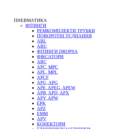
ПНЕВМАТИКА
ФІТИНГИ
РЕМКОМПЛЕКТИ ТРУБКИ
ПОВОРОТНІ З'ЄДНАННЯ
ABL
ABU
ФІТИНГИ DROPSA
ФІКСАТОРИ
ABC
APC, MPC
APL, MPL
APCF
APU, APG
APE, APEG, APEW
APB, APD, APX
APY, APW
EPK
APZ
EMM
APV
КОНЕКТОРИ