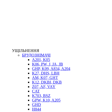
НАСОСИ-ДОЗАТОРИ
ГІДРОЦИЛІНДРИ
МАСЛОСТАНЦІЇ
ГІДРОАКУМУЛЯТОРИ ТА КОМПЛЕКТУЮЧІ
ЕЛЕКТРОПРИВІД
ТЕПЛООБМІННИКИ
ГІДРОФІКАЦІЯ ТЯГАЧІВ
КОНТРОЛЬНО-ВИМІРЮВАЛЬНА АПАРАТУРА
РОТАТОРИ
ЛЕБІДКИ
УЩІЛЬНЕННЯ
ВТУЛКИ
БРУДОЗНІМАЧІ
A201, K05
K06, PW, J, JA, JB
GHP, K09, A834, A204
K27, DHS, LBH
AM, K07, GHT
K12, DKBI, DKB
Z07, AF, VAY
CAT
K703, BSZ
BIMETAL
GPW, K10, A205
ВК-1
GHD
ВК-2
H844
Е90, E92