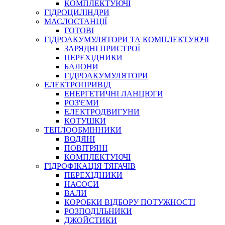
КОМПЛЕКТУЮЧІ
ГІДРОЦИЛІНДРИ
МАСЛОСТАНЦІЇ
ГОТОВІ
ГІДРОАКУМУЛЯТОРИ ТА КОМПЛЕКТУЮЧІ
СПЕЦІАЛЬНІ
ЗАРЯДНІ ПРИСТРОЇ
ОЛИВИ
ПЕРЕХІДНИКИ
БАЛОНИ
ГЕРМЕТИКИ
ГІДРОАКУМУЛЯТОРИ
ЗМАЗКИ
ЕЛЕКТРОПРИВІД
КЛЕЇ, ЦЕМЕНТИ, ЕПОКСИДКИ
ЕНЕРГЕТИЧНІ ЛАНЦЮГИ
РЕМОНТ ГІДРОЦИЛІНДРІВ
РОЗ'ЄМИ
ЕЛЕКТРОДВИГУНИ
КОТУШКИ
ТЕПЛООБМІННИКИ
ВОДЯНІ
ПОВІТРЯНІ
КОМПЛЕКТУЮЧІ
ГІДРОФІКАЦІЯ ТЯГАЧІВ
ПЕРЕХІДНИКИ
НАСОСИ
БОРЕКС, ЕО
ВАЛИ
КОРОБКИ ВІДБОРУ ПОТУЖНОСТІ
РОЗПОДІЛЬНИКИ
ДЖОЙСТИКИ