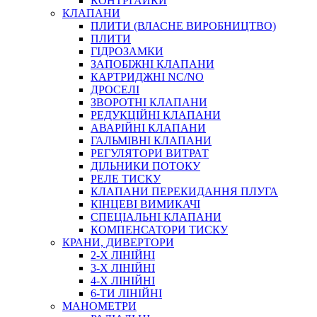
КОНТРГАЙКИ
МУФТИ
КЛАПАНИ
ХОМУТИ
ПЛИТИ (ВЛАСНЕ ВИРОБНИЦТВО)
ПЛИТИ
ГІДРОЗАМКИ
ЗАПОБІЖНІ КЛАПАНИ
КАРТРИДЖНІ NC/NO
ДРОСЕЛІ
ЗВОРОТНІ КЛАПАНИ
РЕДУКЦІЙНІ КЛАПАНИ
АВАРІЙНІ КЛАПАНИ
ЧЕРВ`ЯЧНІ
ГАЛЬМІВНІ КЛАПАНИ
СИЛОВІ
РЕГУЛЯТОРИ ВИТРАТ
ДІЛЬНИКИ ПОТОКУ
ДРОТЯНІ
РЕЛЕ ТИСКУ
ПРУЖИННІ
КЛАПАНИ ПЕРЕКИДАННЯ ПЛУГА
НЕЙЛОНОВІ
КІНЦЕВІ ВИМИКАЧІ
ПРОРЕЗИНЕНІ
СПЕЦІАЛЬНІ КЛАПАНИ
АВТОТОВАРИ
КОМПЕНСАТОРИ ТИСКУ
КРАНИ, ДИВЕРТОРИ
2-Х ЛІНІЙНІ
3-Х ЛІНІЙНІ
4-Х ЛІНІЙНІ
6-ТИ ЛІНІЙНІ
МАНОМЕТРИ