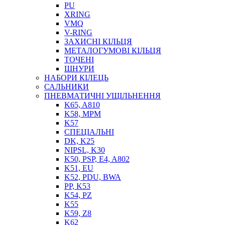
PU
XRING
VMQ
V-RING
ЗАХИСНІ КІЛЬЦЯ
МЕТАЛОГУМОВІ КІЛЬЦЯ
СОЖ
ТОЧЕНІ
ПІСТОЛЕТИ
ШНУРИ
НАСОСИ ТА ПОМПИ
НАБОРИ КІЛЕЦЬ
НАГНІТАЧІ
САЛЬНИКИ
МУФТИ (НАСАДКИ) ДЛЯ ШПРИЦІВ
ПНЕВМАТИЧНІ УЩІЛЬНЕННЯ
МАСЛЯНКИ, ЛІЙКИ
K65, A810
ПРЕС-МАСЛЯНКИ
K58, MPM
ШЛАНГИ, ТРУБКИ
K57
СПЕЦІАЛЬНІ
ШПРИЦИ МАСТИЛЬНІ
DK, K25
РУКАВА
NIPSL, K30
K50, PSP, E4, A802
K51, EU
K52, PDU, BWA
PP, K53
K54, PZ
K55
K59, Z8
K62