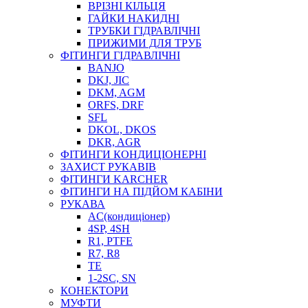
ВРІЗНІ КІЛЬЦЯ
ГАЙКИ НАКИДНІ
ТРУБКИ ГІДРАВЛІЧНІ
ПРИЖИМИ ДЛЯ ТРУБ
ФІТИНГИ ГІДРАВЛІЧНІ
BANJO
DKJ, JIC
DKM, AGM
ORFS, DRF
SFL
DKOL, DKOS
DKR, AGR
ФІТИНГИ КОНДИЦІОНЕРНІ
ЗАХИСТ РУКАВІВ
ФІТИНГИ KARCHER
ФІТИНГИ НА ПІДЙОМ КАБІНИ
РУКАВА
AC(кондиціонер)
4SP, 4SH
R1, PTFE
R7, R8
TE
1-2SC, SN
КОНЕКТОРИ
МУФТИ