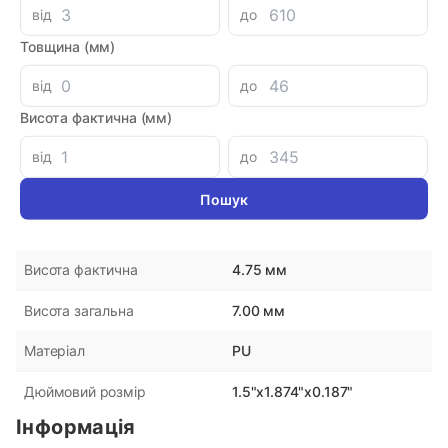
від
до
Товщина (мм)
Параметри
від
до
ARTIC SEALS
Виробник
Висота фактична (мм)
Італія
Країна-виробник
від
до
38.10 мм
Внутрішній діаметр
47.60 мм
Зовнішній діаметр
4.75 мм
Висота фактична
7.00 мм
Висота загальна
PU
Матеріал
1.5"x1.874"x0.187"
Дюймовий розмір
Інформація