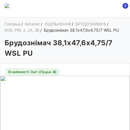
0
Головна
/
Каталог
/
УЩІЛЬНЕННЯ
/
БРУДОЗНІМАЧІ
/
K06, PW, J, JA, JB
/
Брудознімач 38,1х47,6х4,75/7 WSL PU
Брудознімач 38,1х47,6х4,75/7
WSL PU
В наявності: 3шт (Луцьк-
3
)