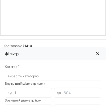
Код товару:
71410
Бренд:
ARTIC SEALS
Фільтр
Категорії
53.66грн
виберіть категорію
-
+
В корзину
Каталог
Внутрішній діаметр (мм)
Знайшли дешевше?
від
до
47.52 при замовленні на загальну сумму 1000 грн.
Зовнішній діаметр (мм)