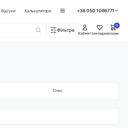
+38 050 1066771
Відгуки
Калькулятори
0
Фільтри
Кабінет
Закладки
кошик
Опис