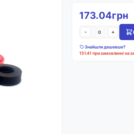
173.04грн
-
+
Знайшли дешевше?
151.41 при замовленні на з