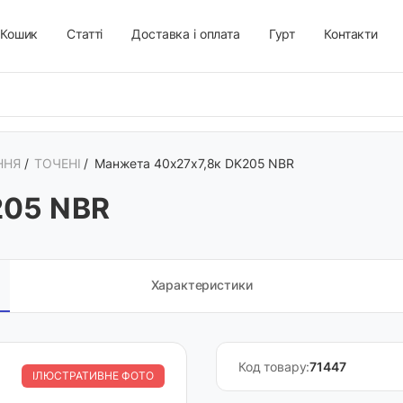
Кошик
Статті
Доставка і оплата
Гурт
Контакти
ННЯ
/
ТОЧЕНІ
/
Манжета 40х27х7,8к DK205 NBR
205 NBR
Характеристики
Код товару:
71447
ІЛЮСТРАТИВНЕ ФОТО