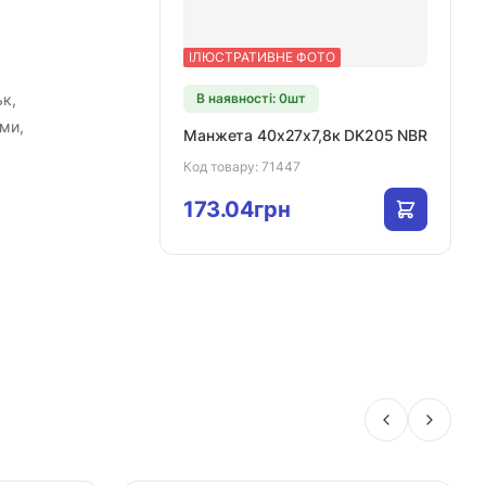
ІЛЮСТРАТИВНЕ ФОТО
ьк,
В наявності: 0шт
ми,
Манжета 40х27х7,8к DK205 NBR
Код товару:
71447
173.04грн