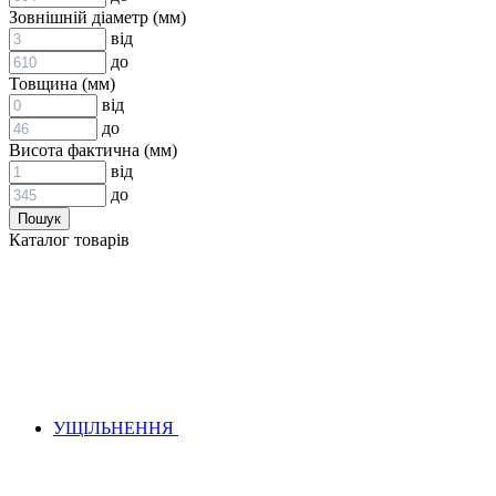
ВСТАВКИ МУФТ (ЗІРОЧКИ)
Зовнішній діаметр (мм)
ГІДРАВЛІКА
від
до
Товщина (мм)
від
до
Висота фактична (мм)
від
до
АДАПТЕРИ
Каталог товарів
КЛАПАНИ
КРАНИ, ДИВЕРТОРИ
МАНОМЕТРИ
ШВИДКОРОЗ`ЄМНІ З`ЄДНАННЯ
ФІЛЬТРИ
ГІДРОРОЗПОДІЛЬНИКИ
ГІДРОМОТОРИ
ГІДРОНАСОСИ
НАСОСИ-ДОЗАТОРИ
УЩІЛЬНЕННЯ
ГІДРОЦИЛІНДРИ
МАСЛОСТАНЦІЇ
ГІДРОАКУМУЛЯТОРИ ТА КОМПЛЕКТУЮЧІ