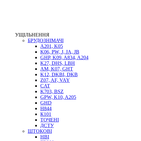
ЕЛЕКТРОПРИВІД
ТЕПЛООБМІННИКИ
ГІДРОФІКАЦІЯ ТЯГАЧІВ
КОНТРОЛЬНО-ВИМІРЮВАЛЬНА АПАРАТУРА
РОТАТОРИ
УЩІЛЬНЕННЯ
ЛЕБІДКИ
БРУДОЗНІМАЧІ
ВТУЛКИ
A201, K05
K06, PW, J, JA, JB
GHP, K09, A834, A204
K27, DHS, LBH
AM, K07, GHT
K12, DKBI, DKB
Z07, AF, VAY
CAT
K703, BSZ
GPW, K10, A205
BIMETAL
GHD
ВК-1
H844
ВК-2
К101
Е90, E92
ТОЧЕНІ
GT, HRC
ДСТУ
EB
ШТОКОВІ
Е92F
HBI