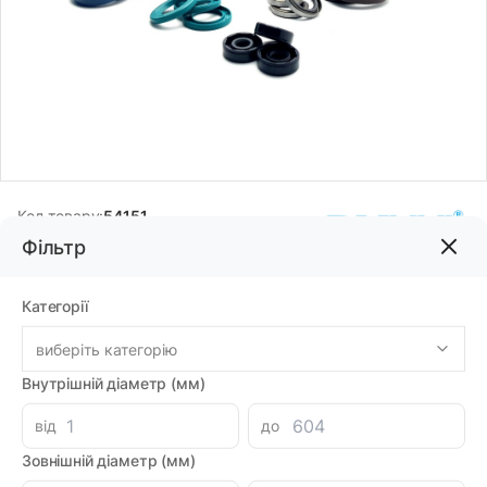
Код товару:
54151
Фільтр
Бренд:
DMHUI
Категорії
1215.69грн
виберіть категорію
-
+
Внутрішній діаметр (мм)
В корзину
від
до
Знайшли дешевше?
1076.75 при замовленні на загальну сумму 1000 грн.
Зовнішній діаметр (мм)