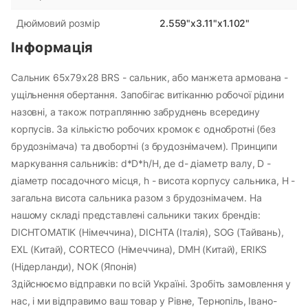
2.559"x3.11"x1.102"
Дюймовий розмір
Інформація
Сальник 65х79х28 BRS - сальник, або манжета армована -
ущільнення обертання. Запобігає витіканню робочої рідини
назовні, а також потраплянню забруднень всередину
корпусів. За кількістю робочих кромок є однобротні (без
брудознімача) та двобортні (з брудознімачем). Принципи
маркування сальників: d*D*h/H, де d- діаметр валу, D -
діаметр посадочного місця, h - висота корпусу сальника, H -
загальна висота сальника разом з брудознімачем. На
нашому складі представлені сальники таких брендів:
DICHTOMATIK (Німеччина), DICHTA (Італія), SOG (Тайвань),
EXL (Китай), CORTECO (Німеччина), DMH (Китай), ERIKS
(Нідерланди), NOK (Японія)
Здійснюємо відправки по всій Україні. Зробіть замовлення у
нас, і ми відправимо ваш товар у Рівне, Тернопіль, Івано-