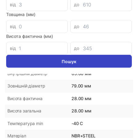
від
до
Товщина (мм)
Параметри
від
до
48003204
Артикул
Висота фактична (мм)
від
до
DMHUI
Виробник
Китай
Країна-виробник
65.00 мм
Внутрішній діаметр
79.00 мм
Зовнішній діаметр
28.00 мм
Висота фактична
28.00 мм
Висота загальна
-40 С
Температура min
NBR+STEEL
Матеріал