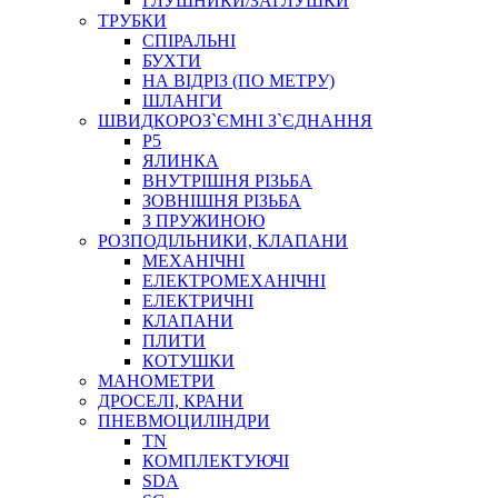
ГЛУШНИКИ/ЗАГЛУШКИ
ТРУБКИ
СПІРАЛЬНІ
БУХТИ
НА ВІДРІЗ (ПО МЕТРУ)
ШЛАНГИ
ШВИДКОРОЗ`ЄМНІ З`ЄДНАННЯ
P5
ЯЛИНКА
ВНУТРІШНЯ РІЗЬБА
ЗОВНІШНЯ РІЗЬБА
З ПРУЖИНОЮ
РОЗПОДІЛЬНИКИ, КЛАПАНИ
МЕХАНІЧНІ
ЕЛЕКТРОМЕХАНІЧНІ
ЕЛЕКТРИЧНІ
КЛАПАНИ
ПЛИТИ
КОТУШКИ
МАНОМЕТРИ
ДРОСЕЛІ, КРАНИ
ПНЕВМОЦИЛІНДРИ
TN
КОМПЛЕКТУЮЧІ
SDA