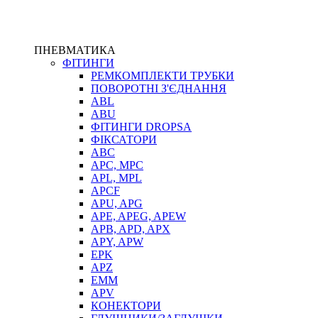
ПНЕВМАТИКА
ФІТИНГИ
РЕМКОМПЛЕКТИ ТРУБКИ
ПОВОРОТНІ З'ЄДНАННЯ
ABL
ABU
ФІТИНГИ DROPSA
ФІКСАТОРИ
ABC
APC, MPC
APL, MPL
APCF
APU, APG
APE, APEG, APEW
APB, APD, APX
APY, APW
EPK
APZ
EMM
APV
КОНЕКТОРИ