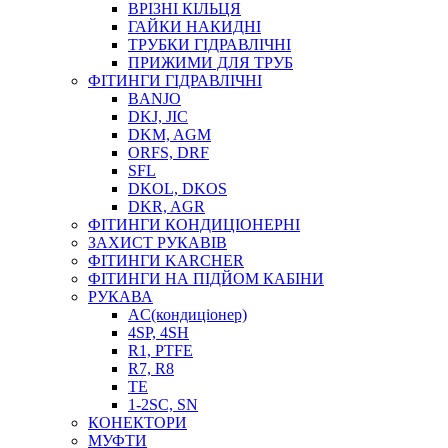
ВРІЗНІ КІЛЬЦЯ
ГАЙКИ НАКИДНІ
ТРУБКИ ГІДРАВЛІЧНІ
ПРИЖИМИ ДЛЯ ТРУБ
ФІТИНГИ ГІДРАВЛІЧНІ
BANJO
DKJ, JIC
DKM, AGM
ORFS, DRF
SFL
DKOL, DKOS
DKR, AGR
ФІТИНГИ КОНДИЦІОНЕРНІ
ЗАХИСТ РУКАВІВ
ФІТИНГИ KARCHER
ФІТИНГИ НА ПІДЙОМ КАБІНИ
РУКАВА
AC(кондиціонер)
4SP, 4SH
R1, PTFE
R7, R8
TE
1-2SC, SN
КОНЕКТОРИ
МУФТИ