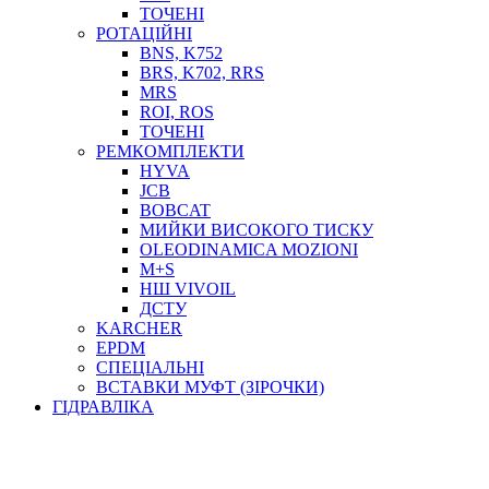
ТОСОЛ, АНТИФРИЗ
ТОЧЕНІ
ОЛИВА-ПАЛИВО
РОТАЦІЙНІ
BNS, K752
ПОВІТРЯ-ВОДА
BRS, K702, RRS
ДЛЯ ЗВАРЮВАННЯ
MRS
НАПІРНО-ВСМОКТУЮЧІ
ROI, ROS
АЗС
ТОЧЕНІ
РЕМКОМПЛЕКТИ
HYVA
JCB
BOBCAT
МИЙКИ ВИСОКОГО ТИСКУ
OLEODINAMICA MOZIONI
M+S
НШ VIVOIL
ДСТУ
ФІЛЬТРИ ДЛЯ ПАЛЬНОГО
KARCHER
ПІДДОНИ ДЛЯ БОЧОК
EPDM
МОДУЛЬНІ АЗС
СПЕЦІАЛЬНІ
МЕТРОЛОГІЧНЕ ОБЛАДНАННЯ
ВСТАВКИ МУФТ (ЗІРОЧКИ)
ЛІЧИЛЬНИКИ І ВИТРАТОМІРИ ДЛЯ ПАЛЬНОГО
ГІДРАВЛІКА
КОТУШКИ ДЛЯ ШЛАНГІВ
НАСОСИ ДЛЯ ПАЛЬНОГО
МОБІЛЬНІ КОЛОНКИ ТА КОМПЛЕКТИ ЗАПРАВКИ
СТАЦІОНАРНІ КОЛОНКИ