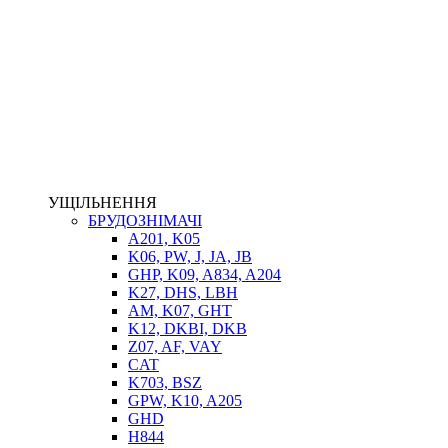
НАСОСИ-ДОЗАТОРИ
ГІДРОЦИЛІНДРИ
МАСЛОСТАНЦІЇ
ГІДРОАКУМУЛЯТОРИ ТА КОМПЛЕКТУЮЧІ
ЕЛЕКТРОПРИВІД
ТЕПЛООБМІННИКИ
ГІДРОФІКАЦІЯ ТЯГАЧІВ
КОНТРОЛЬНО-ВИМІРЮВАЛЬНА АПАРАТУРА
РОТАТОРИ
ЛЕБІДКИ
УЩІЛЬНЕННЯ
ВТУЛКИ
БРУДОЗНІМАЧІ
A201, K05
K06, PW, J, JA, JB
GHP, K09, A834, A204
K27, DHS, LBH
AM, K07, GHT
K12, DKBI, DKB
Z07, AF, VAY
CAT
K703, BSZ
BIMETAL
GPW, K10, A205
ВК-1
GHD
ВК-2
H844
Е90, E92