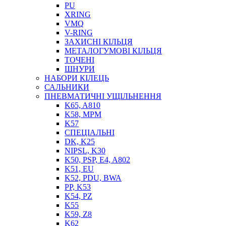
PU
XRING
VMQ
V-RING
ЗАХИСНІ КІЛЬЦЯ
МЕТАЛОГУМОВІ КІЛЬЦЯ
СОЖ
ТОЧЕНІ
ПІСТОЛЕТИ
ШНУРИ
НАСОСИ ТА ПОМПИ
НАБОРИ КІЛЕЦЬ
НАГНІТАЧІ
САЛЬНИКИ
МУФТИ (НАСАДКИ) ДЛЯ ШПРИЦІВ
ПНЕВМАТИЧНІ УЩІЛЬНЕННЯ
МАСЛЯНКИ, ЛІЙКИ
K65, A810
ПРЕС-МАСЛЯНКИ
K58, MPM
ШЛАНГИ, ТРУБКИ
K57
СПЕЦІАЛЬНІ
ШПРИЦИ МАСТИЛЬНІ
DK, K25
РУКАВА
NIPSL, K30
K50, PSP, E4, A802
K51, EU
K52, PDU, BWA
PP, K53
K54, PZ
K55
K59, Z8
K62