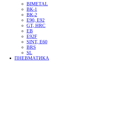
BIMETAL
ВК-1
ВК-2
Е90, E92
GT, HRC
EB
Е92F
SINT, E60
BRS
SL
ПНЕВМАТИКА