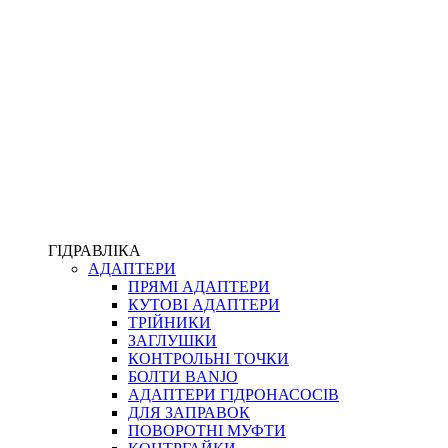
ПІСТОЛЕТИ
КОМПЛЕКТУЮЧІ ДЛЯ РУКАВІВ ВИСОКОГО ТИСКУ
КП
ВЕРСТАТИ
ФІТИНГИ ДІАГНОСТИЧНІ
ГІДРАВЛІКА
АДАПТЕРИ
АКСЕСУАРИ
ПРЯМІ АДАПТЕРИ
ТРУБКИ ТА КОМПЛЕКТУЮЧІ
КУТОВІ АДАПТЕРИ
ФІТИНГИ ГІДРАВЛІЧНІ
ТРІЙНИКИ
ФІТИНГИ КОНДИЦІОНЕРНІ
ЗАГЛУШКИ
ЗАХИСТ РУКАВІВ
КОНТРОЛЬНІ ТОЧКИ
ФІТИНГИ KARCHER
БОЛТИ BANJO
ФІТИНГИ НА ПІДЙОМ КАБІНИ
АДАПТЕРИ ГІДРОНАСОСІВ
РУКАВА
ДЛЯ ЗАПРАВОК
КОНЕКТОРИ
ПОВОРОТНІ МУФТИ