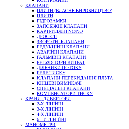
КОНТРГАЙКИ
МУФТИ
КЛАПАНИ
ХОМУТИ
ПЛИТИ (ВЛАСНЕ ВИРОБНИЦТВО)
ПЛИТИ
ГІДРОЗАМКИ
ЗАПОБІЖНІ КЛАПАНИ
КАРТРИДЖНІ NC/NO
ДРОСЕЛІ
ЗВОРОТНІ КЛАПАНИ
РЕДУКЦІЙНІ КЛАПАНИ
АВАРІЙНІ КЛАПАНИ
ЧЕРВ`ЯЧНІ
ГАЛЬМІВНІ КЛАПАНИ
СИЛОВІ
РЕГУЛЯТОРИ ВИТРАТ
ДІЛЬНИКИ ПОТОКУ
ДРОТЯНІ
РЕЛЕ ТИСКУ
ПРУЖИННІ
КЛАПАНИ ПЕРЕКИДАННЯ ПЛУГА
НЕЙЛОНОВІ
КІНЦЕВІ ВИМИКАЧІ
ПРОРЕЗИНЕНІ
СПЕЦІАЛЬНІ КЛАПАНИ
АВТОТОВАРИ
КОМПЕНСАТОРИ ТИСКУ
КРАНИ, ДИВЕРТОРИ
2-Х ЛІНІЙНІ
3-Х ЛІНІЙНІ
4-Х ЛІНІЙНІ
6-ТИ ЛІНІЙНІ
МАНОМЕТРИ