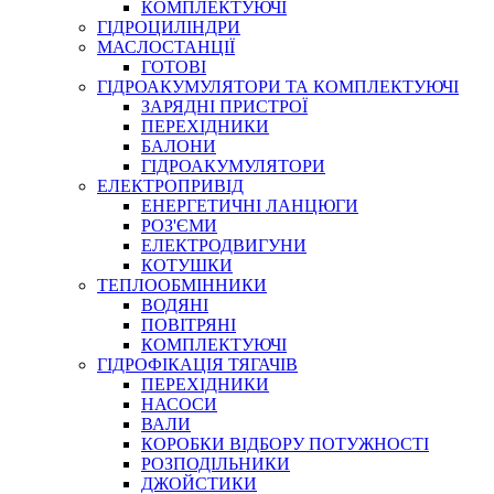
КОМПЛЕКТУЮЧІ
ГІДРОЦИЛІНДРИ
МАСЛОСТАНЦІЇ
ГОТОВІ
ГІДРОАКУМУЛЯТОРИ ТА КОМПЛЕКТУЮЧІ
СПЕЦІАЛЬНІ
ЗАРЯДНІ ПРИСТРОЇ
ОЛИВИ
ПЕРЕХІДНИКИ
БАЛОНИ
ГЕРМЕТИКИ
ГІДРОАКУМУЛЯТОРИ
ЗМАЗКИ
ЕЛЕКТРОПРИВІД
КЛЕЇ, ЦЕМЕНТИ, ЕПОКСИДКИ
ЕНЕРГЕТИЧНІ ЛАНЦЮГИ
РЕМОНТ ГІДРОЦИЛІНДРІВ
РОЗ'ЄМИ
ЕЛЕКТРОДВИГУНИ
КОТУШКИ
ТЕПЛООБМІННИКИ
ВОДЯНІ
ПОВІТРЯНІ
КОМПЛЕКТУЮЧІ
ГІДРОФІКАЦІЯ ТЯГАЧІВ
ПЕРЕХІДНИКИ
НАСОСИ
БОРЕКС, ЕО
ВАЛИ
КОРОБКИ ВІДБОРУ ПОТУЖНОСТІ
РОЗПОДІЛЬНИКИ
ДЖОЙСТИКИ