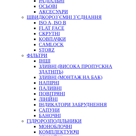
РАДІАЛЬНІ
ОСЬОВІ
АКСЕСУАРИ
АВТОХІМІЯ
ШВИДКОРОЗ`ЄМНІ З`ЄДНАННЯ
ДОМКРАТИ
ISO A, ISO B
НАБОРИ ЗАПОБІЖНИКІВ, КЛЕМ, АКСЕСУАРІВ
FLAT FACE
НАСОСИ, КОМПРЕСОРИ, МАНОМЕТРИ
СКРУТНІ
ПАСТА, АНТИСЕПТИК
КОВПАЧКИ
ІНСТРУМЕНТ
CAMLOCK
STORZ
ФІЛЬТРИ
ІНШІ
ЗЛИВНІ (ВИСОКА ПРОПУСКНА
ЗДАТНІТЬ)
ЗЛИВНІ (МОНТАЖ НА БАК)
НАПІРНІ
ПАЛИВНІ
ПОВІТРЯНІ
САДОВИЙ ІНВЕНТАР
ЛІНІЙНІ
ЕЛЕКТРИЧНІ ПРИЛАДИ
ІНДИКАТОРИ ЗАБРУДНЕННЯ
ПАЛЬНИКИ, ПАЯЛЬНИКИ, ПАЯЛЬНІ ЛАМПИ
САПУНИ
ІНСТРУМЕНТИ ДЛЯ ЕЛЕКТРИКА
БАНОЧНІ
ЕЛЕКТРОІНСТРУМЕНТИ
ГІДРОРОЗПОДІЛЬНИКИ
ЗАМКИ І КОМПЛЕКТУЮЧІ
МОНОБЛОЧНІ
КОМПЛЕКТУЮЧІ
ІНСТРУМЕНТИ ДЛЯ ЗВАРЮВАННЯ, АКСЕСУАРИ