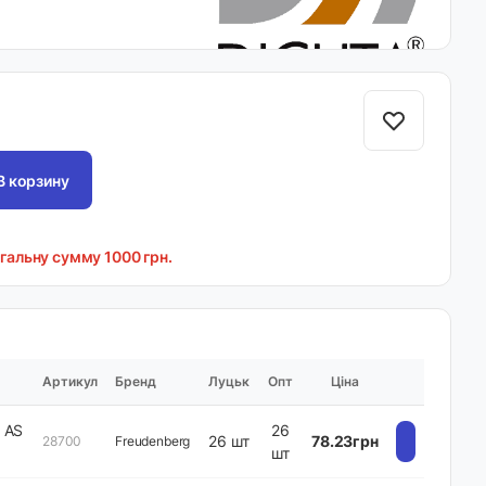
В корзину
агальну сумму 1000 грн.
Артикул
Бренд
Луцьк
Опт
Ціна
 AS
26
26 шт
78.23грн
28700
Freudenberg
шт