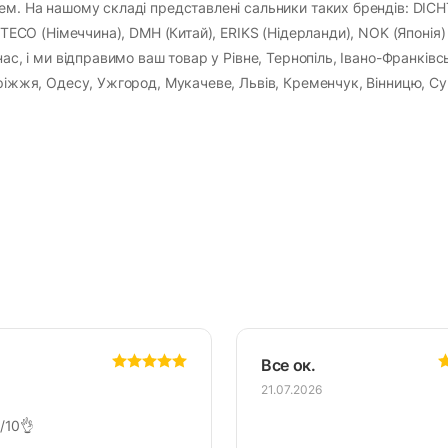
чем. На нашому складі представлені сальники таких брендів: DI
ORTECO (Німеччина), DMH (Китай), ERIKS (Нідерланди), NOK (Японія)
ас, і ми відправимо ваш товар у Рівне, Тернопіль, Івано-Франківс
оріжжя, Одесу, Ужгород, Мукачеве, Львів, Кременчук, Вінницю, Су
Все ок.
21.07.2026
/10👌