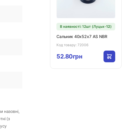
В наявності: 12шт (Луцьк-
12
)
Сальник 40х52х7 AS NBR
Код товару:
72006
52.80грн
и назовні,
ні (з
пусу