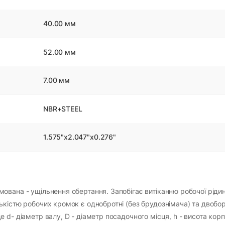
40.00 мм
52.00 мм
7.00 мм
NBR+STEEL
1.575"x2.047"x0.276"
вана - ущільнення обертання. Запобігає витіканню робочої рідин
кістю робочих кромок є однобротні (без брудознімача) та двоборт
 d- діаметр валу, D - діаметр посадочного місця, h - висота кор