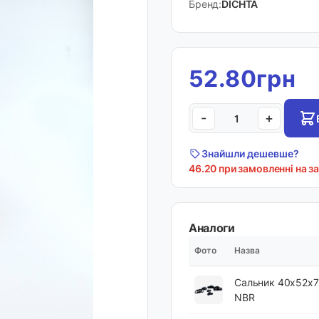
Бренд:
DICHTA
52.80грн
-
+
Знайшли дешевше?
46.20 при замовленні на з
Аналоги
Фото
Назва
Сальник 40х52х7
NBR