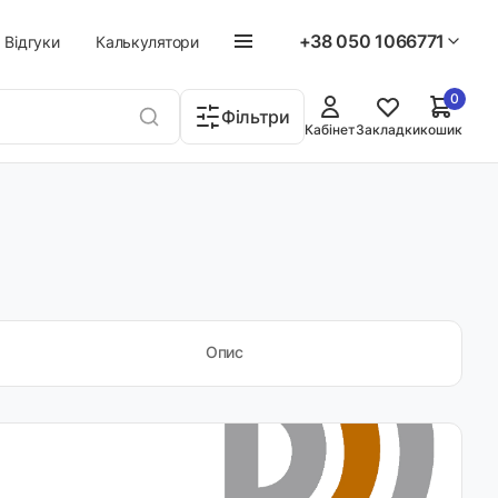
+38 050 1066771
Відгуки
Калькулятори
0
Фільтри
Кабінет
Закладки
кошик
Опис