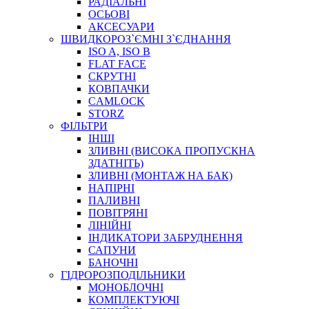
РАДІАЛЬНІ
ОСЬОВІ
АКСЕСУАРИ
АВТОХІМІЯ
ШВИДКОРОЗ`ЄМНІ З`ЄДНАННЯ
ДОМКРАТИ
ISO A, ISO B
НАБОРИ ЗАПОБІЖНИКІВ, КЛЕМ, АКСЕСУАРІВ
FLAT FACE
НАСОСИ, КОМПРЕСОРИ, МАНОМЕТРИ
СКРУТНІ
ПАСТА, АНТИСЕПТИК
КОВПАЧКИ
ІНСТРУМЕНТ
CAMLOCK
STORZ
ФІЛЬТРИ
ІНШІ
ЗЛИВНІ (ВИСОКА ПРОПУСКНА
ЗДАТНІТЬ)
ЗЛИВНІ (МОНТАЖ НА БАК)
НАПІРНІ
ПАЛИВНІ
ПОВІТРЯНІ
САДОВИЙ ІНВЕНТАР
ЛІНІЙНІ
ЕЛЕКТРИЧНІ ПРИЛАДИ
ІНДИКАТОРИ ЗАБРУДНЕННЯ
ПАЛЬНИКИ, ПАЯЛЬНИКИ, ПАЯЛЬНІ ЛАМПИ
САПУНИ
ІНСТРУМЕНТИ ДЛЯ ЕЛЕКТРИКА
БАНОЧНІ
ЕЛЕКТРОІНСТРУМЕНТИ
ГІДРОРОЗПОДІЛЬНИКИ
ЗАМКИ І КОМПЛЕКТУЮЧІ
МОНОБЛОЧНІ
КОМПЛЕКТУЮЧІ
ІНСТРУМЕНТИ ДЛЯ ЗВАРЮВАННЯ, АКСЕСУАРИ