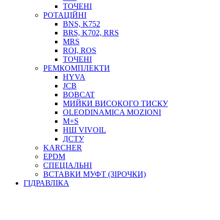
ТОСОЛ, АНТИФРИЗ
ТОЧЕНІ
ОЛИВА-ПАЛИВО
РОТАЦІЙНІ
BNS, K752
ПОВІТРЯ-ВОДА
BRS, K702, RRS
ДЛЯ ЗВАРЮВАННЯ
MRS
НАПІРНО-ВСМОКТУЮЧІ
ROI, ROS
АЗС
ТОЧЕНІ
РЕМКОМПЛЕКТИ
HYVA
JCB
BOBCAT
МИЙКИ ВИСОКОГО ТИСКУ
OLEODINAMICA MOZIONI
M+S
НШ VIVOIL
ДСТУ
ФІЛЬТРИ ДЛЯ ПАЛЬНОГО
KARCHER
ПІДДОНИ ДЛЯ БОЧОК
EPDM
МОДУЛЬНІ АЗС
СПЕЦІАЛЬНІ
МЕТРОЛОГІЧНЕ ОБЛАДНАННЯ
ВСТАВКИ МУФТ (ЗІРОЧКИ)
ЛІЧИЛЬНИКИ І ВИТРАТОМІРИ ДЛЯ ПАЛЬНОГО
ГІДРАВЛІКА
КОТУШКИ ДЛЯ ШЛАНГІВ
НАСОСИ ДЛЯ ПАЛЬНОГО
МОБІЛЬНІ КОЛОНКИ ТА КОМПЛЕКТИ ЗАПРАВКИ
СТАЦІОНАРНІ КОЛОНКИ