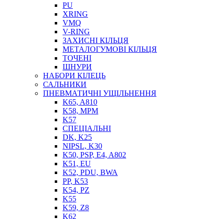
PU
XRING
VMQ
V-RING
ЗАХИСНІ КІЛЬЦЯ
МЕТАЛОГУМОВІ КІЛЬЦЯ
СОЖ
ТОЧЕНІ
ПІСТОЛЕТИ
ШНУРИ
НАСОСИ ТА ПОМПИ
НАБОРИ КІЛЕЦЬ
НАГНІТАЧІ
САЛЬНИКИ
МУФТИ (НАСАДКИ) ДЛЯ ШПРИЦІВ
ПНЕВМАТИЧНІ УЩІЛЬНЕННЯ
МАСЛЯНКИ, ЛІЙКИ
K65, A810
ПРЕС-МАСЛЯНКИ
K58, MPM
ШЛАНГИ, ТРУБКИ
K57
СПЕЦІАЛЬНІ
ШПРИЦИ МАСТИЛЬНІ
DK, K25
РУКАВА
NIPSL, K30
K50, PSP, E4, A802
K51, EU
K52, PDU, BWA
PP, K53
K54, PZ
K55
K59, Z8
K62