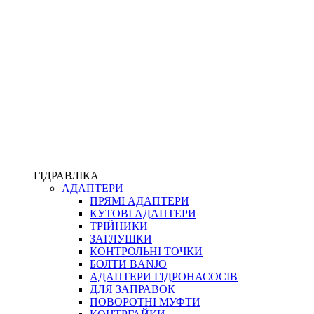
ПІСТОЛЕТИ
КОМПЛЕКТУЮЧІ ДЛЯ РУКАВІВ ВИСОКОГО ТИСКУ
КП
ВЕРСТАТИ
ФІТИНГИ ДІАГНОСТИЧНІ
ГІДРАВЛІКА
АДАПТЕРИ
АКСЕСУАРИ
ПРЯМІ АДАПТЕРИ
ТРУБКИ ТА КОМПЛЕКТУЮЧІ
КУТОВІ АДАПТЕРИ
ФІТИНГИ ГІДРАВЛІЧНІ
ТРІЙНИКИ
ФІТИНГИ КОНДИЦІОНЕРНІ
ЗАГЛУШКИ
ЗАХИСТ РУКАВІВ
КОНТРОЛЬНІ ТОЧКИ
ФІТИНГИ KARCHER
БОЛТИ BANJO
ФІТИНГИ НА ПІДЙОМ КАБІНИ
АДАПТЕРИ ГІДРОНАСОСІВ
РУКАВА
ДЛЯ ЗАПРАВОК
КОНЕКТОРИ
ПОВОРОТНІ МУФТИ