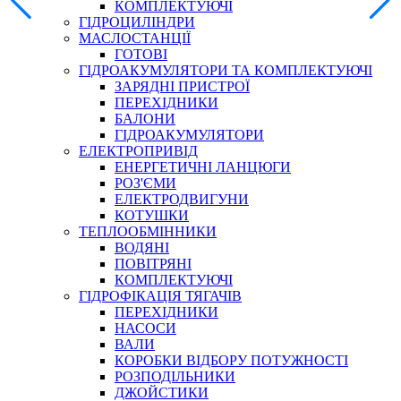
КОМПЛЕКТУЮЧІ
ГІДРОЦИЛІНДРИ
МАСЛОСТАНЦІЇ
ГОТОВІ
ГІДРОАКУМУЛЯТОРИ ТА КОМПЛЕКТУЮЧІ
СПЕЦІАЛЬНІ
ЗАРЯДНІ ПРИСТРОЇ
ОЛИВИ
ПЕРЕХІДНИКИ
БАЛОНИ
ГЕРМЕТИКИ
ГІДРОАКУМУЛЯТОРИ
ЗМАЗКИ
ЕЛЕКТРОПРИВІД
КЛЕЇ, ЦЕМЕНТИ, ЕПОКСИДКИ
ЕНЕРГЕТИЧНІ ЛАНЦЮГИ
РЕМОНТ ГІДРОЦИЛІНДРІВ
РОЗ'ЄМИ
ЕЛЕКТРОДВИГУНИ
КОТУШКИ
ТЕПЛООБМІННИКИ
ВОДЯНІ
ПОВІТРЯНІ
КОМПЛЕКТУЮЧІ
ГІДРОФІКАЦІЯ ТЯГАЧІВ
ПЕРЕХІДНИКИ
НАСОСИ
БОРЕКС, ЕО
ВАЛИ
КОРОБКИ ВІДБОРУ ПОТУЖНОСТІ
РОЗПОДІЛЬНИКИ
ДЖОЙСТИКИ