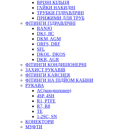
ВРІЗНІ КІЛЬЦЯ
ГАЙКИ НАКИДНІ
ТРУБКИ ГІДРАВЛІЧНІ
ПРИЖИМИ ДЛЯ ТРУБ
ФІТИНГИ ГІДРАВЛІЧНІ
BANJO
DKJ, JIC
DKM, AGM
ORFS, DRF
SFL
DKOL, DKOS
DKR, AGR
ФІТИНГИ КОНДИЦІОНЕРНІ
ЗАХИСТ РУКАВІВ
ФІТИНГИ KARCHER
ФІТИНГИ НА ПІДЙОМ КАБІНИ
РУКАВА
AC(кондиціонер)
4SP, 4SH
R1, PTFE
R7, R8
TE
1-2SC, SN
КОНЕКТОРИ
МУФТИ