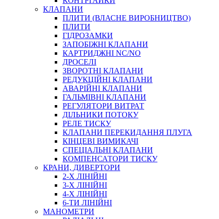
КОНТРГАЙКИ
МУФТИ
КЛАПАНИ
ХОМУТИ
ПЛИТИ (ВЛАСНЕ ВИРОБНИЦТВО)
ПЛИТИ
ГІДРОЗАМКИ
ЗАПОБІЖНІ КЛАПАНИ
КАРТРИДЖНІ NC/NO
ДРОСЕЛІ
ЗВОРОТНІ КЛАПАНИ
РЕДУКЦІЙНІ КЛАПАНИ
АВАРІЙНІ КЛАПАНИ
ЧЕРВ`ЯЧНІ
ГАЛЬМІВНІ КЛАПАНИ
СИЛОВІ
РЕГУЛЯТОРИ ВИТРАТ
ДІЛЬНИКИ ПОТОКУ
ДРОТЯНІ
РЕЛЕ ТИСКУ
ПРУЖИННІ
КЛАПАНИ ПЕРЕКИДАННЯ ПЛУГА
НЕЙЛОНОВІ
КІНЦЕВІ ВИМИКАЧІ
ПРОРЕЗИНЕНІ
СПЕЦІАЛЬНІ КЛАПАНИ
АВТОТОВАРИ
КОМПЕНСАТОРИ ТИСКУ
КРАНИ, ДИВЕРТОРИ
2-Х ЛІНІЙНІ
3-Х ЛІНІЙНІ
4-Х ЛІНІЙНІ
6-ТИ ЛІНІЙНІ
МАНОМЕТРИ