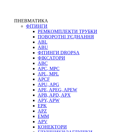
ПНЕВМАТИКА
ФІТИНГИ
РЕМКОМПЛЕКТИ ТРУБКИ
ПОВОРОТНІ З'ЄДНАННЯ
ABL
ABU
ФІТИНГИ DROPSA
ФІКСАТОРИ
ABC
APC, MPC
APL, MPL
APCF
APU, APG
APE, APEG, APEW
APB, APD, APX
APY, APW
EPK
APZ
EMM
APV
КОНЕКТОРИ