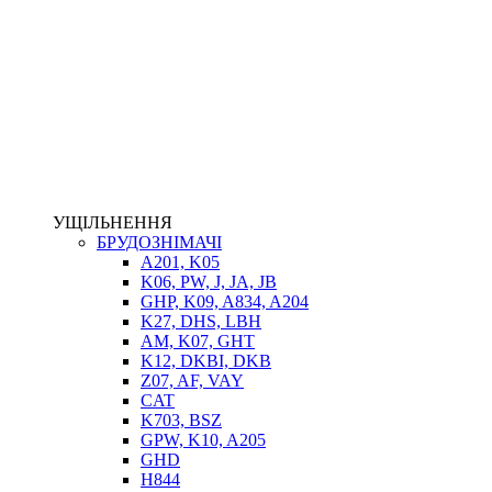
НАСОСИ-ДОЗАТОРИ
ГІДРОЦИЛІНДРИ
МАСЛОСТАНЦІЇ
ГІДРОАКУМУЛЯТОРИ ТА КОМПЛЕКТУЮЧІ
ЕЛЕКТРОПРИВІД
ТЕПЛООБМІННИКИ
ГІДРОФІКАЦІЯ ТЯГАЧІВ
КОНТРОЛЬНО-ВИМІРЮВАЛЬНА АПАРАТУРА
РОТАТОРИ
ЛЕБІДКИ
УЩІЛЬНЕННЯ
ВТУЛКИ
БРУДОЗНІМАЧІ
A201, K05
K06, PW, J, JA, JB
GHP, K09, A834, A204
K27, DHS, LBH
AM, K07, GHT
K12, DKBI, DKB
Z07, AF, VAY
CAT
K703, BSZ
BIMETAL
GPW, K10, A205
ВК-1
GHD
ВК-2
H844
Е90, E92