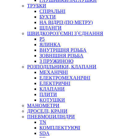
ГЛУШНИКИ/ЗАГЛУШКИ
ТРУБКИ
СПІРАЛЬНІ
БУХТИ
НА ВІДРІЗ (ПО МЕТРУ)
ШЛАНГИ
ШВИДКОРОЗ`ЄМНІ З`ЄДНАННЯ
P5
ЯЛИНКА
ВНУТРІШНЯ РІЗЬБА
ЗОВНІШНЯ РІЗЬБА
З ПРУЖИНОЮ
РОЗПОДІЛЬНИКИ, КЛАПАНИ
МЕХАНІЧНІ
ЕЛЕКТРОМЕХАНІЧНІ
ЕЛЕКТРИЧНІ
КЛАПАНИ
ПЛИТИ
КОТУШКИ
МАНОМЕТРИ
ДРОСЕЛІ, КРАНИ
ПНЕВМОЦИЛІНДРИ
TN
КОМПЛЕКТУЮЧІ
SDA