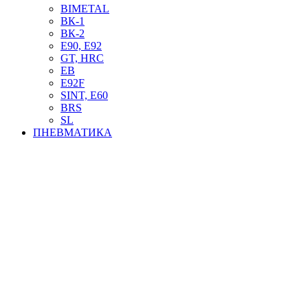
BIMETAL
ВК-1
ВК-2
Е90, E92
GT, HRC
EB
Е92F
SINT, E60
BRS
SL
ПНЕВМАТИКА