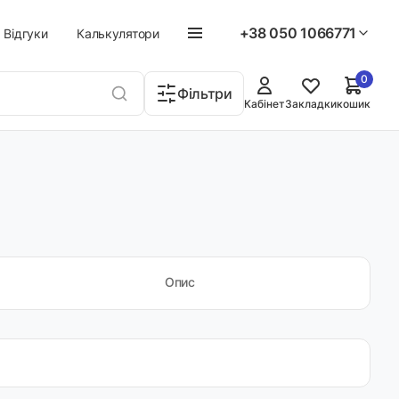
+38 050 1066771
Відгуки
Калькулятори
0
Фільтри
Кабінет
Закладки
кошик
Опис