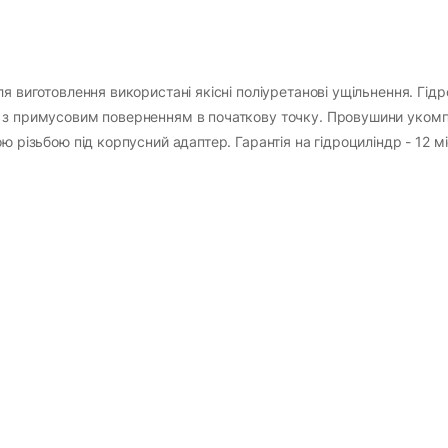
я виготовлення використані якісні поліуретанові ущільнення. Гід
в з примусовим поверненням в початкову точку. Провушини уком
ю різьбою під корпусний адаптер. Гарантія на гідроциліндр - 12 мі