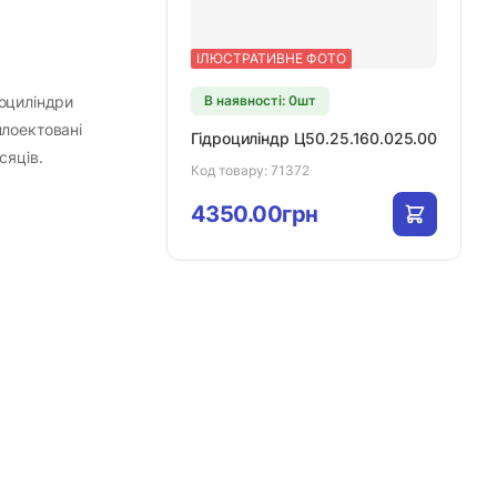
ІЛЮСТРАТИВНЕ ФОТО
роциліндри
В наявності: 0шт
плоектовані
Гідроциліндр Ц50.25.160.025.00
сяців.
Код товару:
71372
4350.00грн