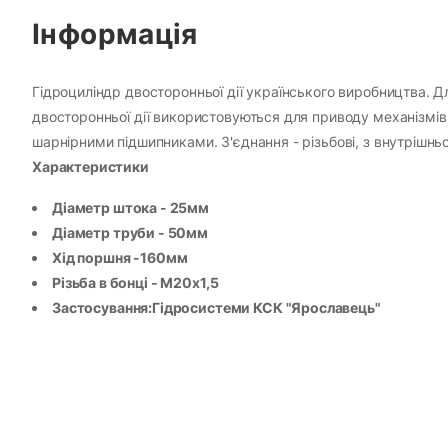
Інформація
Гідроциліндр двосторонньої дії українського виробництва. Дл
двосторонньої дії використовуються для приводу механізмі
шарнірними підшипниками. З'єднання - різьбові, з внутрішньо
Характеристики
Діаметр штока - 25мм
Діаметр труби - 50мм
Хід поршня -160мм
Різьба в бонці - М20х1,5
Застосування:Гідросистеми КСК "Ярославець"