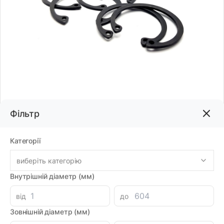
Фільтр
Код товару:
71751
Бренд:
CX
Категорії
виберіть категорію
21.60грн
Внутрішній діаметр (мм)
-
+
В корзину
від
до
Зовнішній діаметр (мм)
Знайшли дешевше?