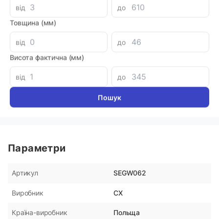
від
до
Товщина (мм)
Аналоги
від
до
Кольцо поршня 48x56x4
Уплотне
Висота фактична (мм)
DR110 P
від
до
180 грн
180 гр
Параметри
SEGW062
Артикул
CX
Виробник
Польща
Країна-виробник