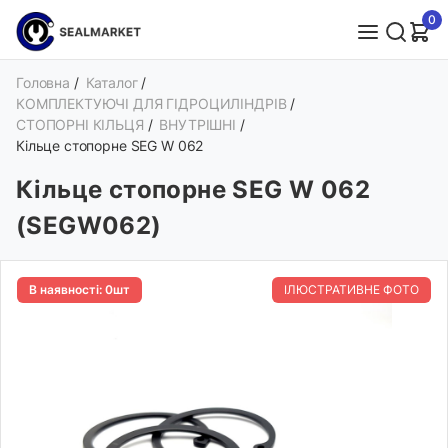
0
Головна
/
Каталог
/
КОМПЛЕКТУЮЧІ ДЛЯ ГІДРОЦИЛІНДРІВ
/
СТОПОРНІ КІЛЬЦЯ
/
ВНУТРІШНІ
/
Кільце стопорне SEG W 062
Кільце стопорне SEG W 062
(SEGW062)
В наявності: 0шт
ІЛЮСТРАТИВНЕ ФОТО