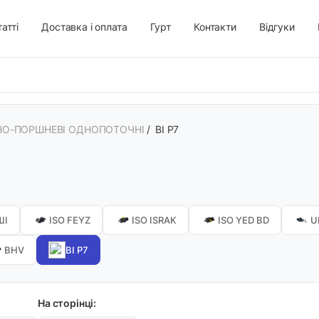
атті
Доставка і оплата
Гурт
Контакти
Відгуки
НО-ПОРШНЕВІ ОДНОПОТОЧНІ
/
BI Р7
ШІ
ISO FEYZ
ISO ISRAK
ISO YED BD
U
BHV
BI Р7
На сторінці: