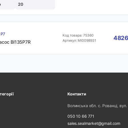
р
20
 Р7
Код товара: 75360
4826
Артикул: MI0098931
асос BI135P7R
тегорії
Контакти
Волинська обл. с. Рованці, вул.
050 10 66 771
sales.sealmarket@gmail.com