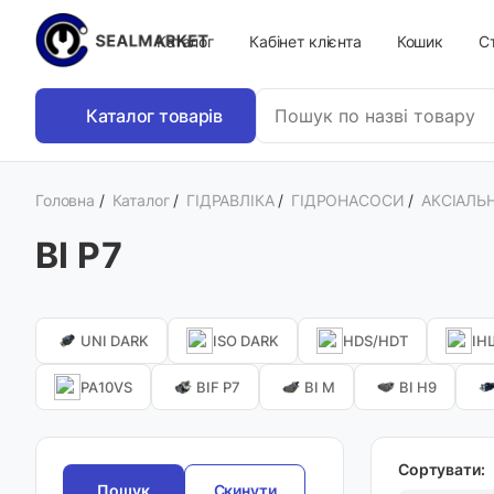
Каталог
Кабінет клієнта
Кошик
Ст
Каталог товарів
Головна
/
Каталог
/
ГІДРАВЛІКА
/
ГІДРОНАСОСИ
/
АКСІАЛЬ
BI Р7
UNI DARK
ISO DARK
HDS/HDT
ІН
PA10VS
BIF P7
BI M
BI H9
Сортувати:
Скинути