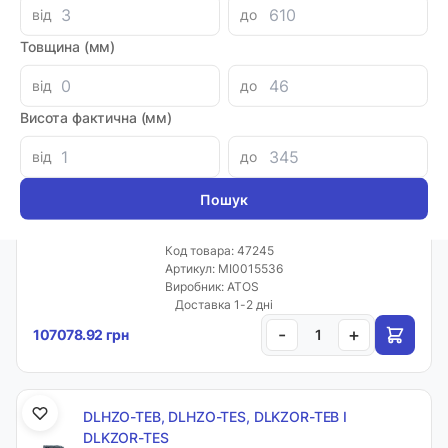
від
до
Артикул: MI0016612
Виробник: ATOS
Товщина (мм)
Доставка 1-2 дні
-
+
88620.48 грн
від
до
Висота фактична (мм)
від
до
DLHZO-TEB, DLHZO-TES, DLKZOR-TEB І
DLKZOR-TES
Гідророзподілювач DLKZOR-TEB-SN-NP-140-
L71 11
Код товара: 47245
Артикул: MI0015536
Виробник: ATOS
Доставка 1-2 дні
-
+
107078.92 грн
DLHZO-TEB, DLHZO-TES, DLKZOR-TEB І
DLKZOR-TES