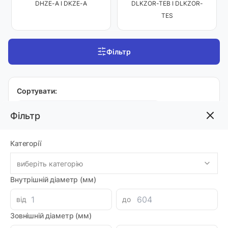
DLKZOR-TEB І DLKZOR-
DHZE-A І DKZE-A
TES
Фільтр
Сортувати:
Вн. діаметр
Фільтр
На сторінці:
20
Категорії
виберіть категорію
Внутрішній діаметр (мм)
DLHZO-TEB, DLHZO-TES, DLKZOR-TEB І
DLKZOR-TES
від
до
Гідророзподілювач DLHZO-TEB-SN-NP-040-
Зовнішній діаметр (мм)
L53/I 10
Код товара: 47244