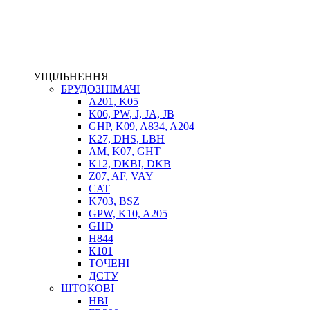
ЕЛЕКТРОПРИВІД
ТЕПЛООБМІННИКИ
ГІДРОФІКАЦІЯ ТЯГАЧІВ
КОНТРОЛЬНО-ВИМІРЮВАЛЬНА АПАРАТУРА
РОТАТОРИ
УЩІЛЬНЕННЯ
ЛЕБІДКИ
БРУДОЗНІМАЧІ
ВТУЛКИ
A201, K05
K06, PW, J, JA, JB
GHP, K09, A834, A204
K27, DHS, LBH
AM, K07, GHT
K12, DKBI, DKB
Z07, AF, VAY
CAT
K703, BSZ
GPW, K10, A205
BIMETAL
GHD
ВК-1
H844
ВК-2
К101
Е90, E92
ТОЧЕНІ
GT, HRC
ДСТУ
EB
ШТОКОВІ
Е92F
HBI