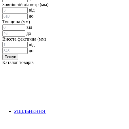
ВСТАВКИ МУФТ (ЗІРОЧКИ)
Зовнішній діаметр (мм)
ГІДРАВЛІКА
від
до
Товщина (мм)
від
до
Висота фактична (мм)
від
до
АДАПТЕРИ
Каталог товарів
КЛАПАНИ
КРАНИ, ДИВЕРТОРИ
МАНОМЕТРИ
ШВИДКОРОЗ`ЄМНІ З`ЄДНАННЯ
ФІЛЬТРИ
ГІДРОРОЗПОДІЛЬНИКИ
ГІДРОМОТОРИ
ГІДРОНАСОСИ
НАСОСИ-ДОЗАТОРИ
УЩІЛЬНЕННЯ
ГІДРОЦИЛІНДРИ
МАСЛОСТАНЦІЇ
ГІДРОАКУМУЛЯТОРИ ТА КОМПЛЕКТУЮЧІ