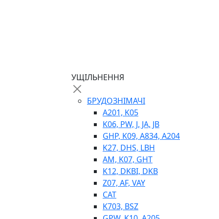
МАСЛОСТАНЦІЇ
ГІДРОАКУМУЛЯТОРИ ТА КОМПЛЕКТУЮЧ
ЕЛЕКТРОПРИВІД
ТЕПЛООБМІННИКИ
ГІДРОФІКАЦІЯ ТЯГАЧІВ
КОНТРОЛЬНО-ВИМІРЮВАЛЬНА АПАРАТ
РОТАТОРИ
УЩІЛЬНЕННЯ
ЛЕБІДКИ
ВТУЛКИ
БРУДОЗНІМАЧІ
A201, K05
K06, PW, J, JA, JB
GHP, K09, A834, A204
K27, DHS, LBH
AM, K07, GHT
K12, DKBI, DKB
Z07, AF, VAY
BIMETAL
CAT
ВК-1
K703, BSZ
ВК-2
GPW, K10, A205