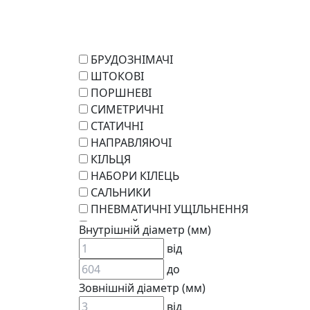
БРУДОЗНІМАЧІ
ШТОКОВІ
ПОРШНЕВІ
СИМЕТРИЧНІ
СТАТИЧНІ
НАПРАВЛЯЮЧІ
КІЛЬЦЯ
НАБОРИ КІЛЕЦЬ
САЛЬНИКИ
ПНЕВМАТИЧНІ УЩІЛЬНЕННЯ
РОТАЦІЙНІ
Внутрішній діаметр (мм)
РЕМКОМПЛЕКТИ
від
KARCHER
до
EPDM
Зовнішній діаметр (мм)
СПЕЦІАЛЬНІ
від
ВСТАВКИ МУФТ (ЗІРОЧКИ)