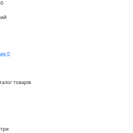
40
ний
ик
0
талог товарів
ьтри