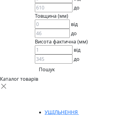
ГІДРАВЛІКА
до
Товщина (мм)
від
до
Висота фактична (мм)
від
до
АДАПТЕРИ
КЛАПАНИ
КРАНИ, ДИВЕРТОРИ
Каталог товарів
МАНОМЕТРИ
ШВИДКОРОЗ`ЄМНІ З`ЄДНАННЯ
ФІЛЬТРИ
ГІДРОРОЗПОДІЛЬНИКИ
ГІДРОМОТОРИ
УЩІЛЬНЕННЯ
ГІДРОНАСОСИ
НАСОСИ-ДОЗАТОРИ
ГІДРОЦИЛІНДРИ