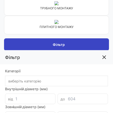
ТРУБНОГО МОНТАЖУ
ПЛИТНОГО МОНТАЖУ
Фільтр
Фільтр
Сортувати:
Категорії
Вн. діаметр
На сторінці:
виберіть категорію
Внутрішній діаметр (мм)
20
від
до
Зовнішній діаметр (мм)
КАРТРИДЖНІ