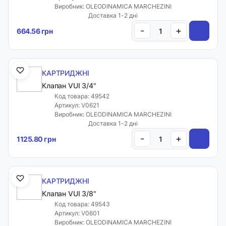
Виробник: OLEODINAMICA MARCHEZINI
Доставка і оплата
Доставка 1-2 дні
Гурт
-
+
664.56 грн
Контакти
Відгуки
КАРТРИДЖНІ
Калькулятори
Клапан VUI 3/4"
Обране
Код товара: 49542
Артикул: V0621
Live
Виробник: OLEODINAMICA MARCHEZINI
Сервіс
Доставка 1-2 дні
-
+
1125.80 грн
Телефони:
+38 050 1066771
КАРТРИДЖНІ
+38 063 1066771
Клапан VUI 3/8"
+38 096 1911330
Код товара: 49543
+38 096 1911230
Артикул: V0601
Виробник: OLEODINAMICA MARCHEZINI