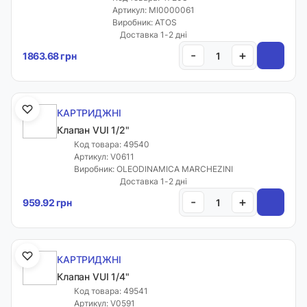
Артикул: MI0000061
Виробник: ATOS
Меню
Доставка 1-2 дні
-
+
1863.68 грн
Каталог товарів
КАРТРИДЖНІ
Кабінет
Каталог товарів
Клапан VUI 1/2"
Фільтри
Код товара: 49540
Артикул: V0611
Закладки
Виробник: OLEODINAMICA MARCHEZINI
Доставка 1-2 дні
-
+
959.92 грн
Інформація
Каталог
Кабінет клієнта
КАРТРИДЖНІ
Кошик
Клапан VUI 1/4"
Код товара: 49541
Статті
Артикул: V0591