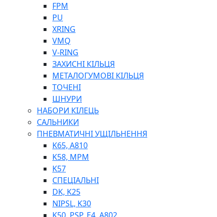
ШЛАНГИ, ТРУБКИ
FPM
ШПРИЦИ МАСТИЛЬНІ
PU
РУКАВА
XRING
VMQ
V-RING
ЗАХИСНІ КІЛЬЦЯ
МЕТАЛОГУМОВІ КІЛЬЦЯ
ТОЧЕНІ
ШНУРИ
НАБОРИ КІЛЕЦЬ
ТОСОЛ, АНТИФРИЗ
САЛЬНИКИ
ОЛИВА-ПАЛИВО
ПНЕВМАТИЧНІ УЩІЛЬНЕННЯ
ПОВІТРЯ-ВОДА
K65, A810
ДЛЯ ЗВАРЮВАННЯ
K58, MPM
НАПІРНО-ВСМОКТУЮЧІ
K57
АЗС
СПЕЦІАЛЬНІ
DK, K25
NIPSL, K30
K50, PSP, E4, A802