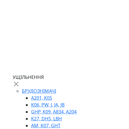
ГІДРОМОТОРИ
ГІДРОНАСОСИ
НАСОСИ-ДОЗАТОРИ
ГІДРОЦИЛІНДРИ
МАСЛОСТАНЦІЇ
ГІДРОАКУМУЛЯТОРИ ТА КОМПЛЕКТУЮЧІ
ЕЛЕКТРОПРИВІД
ТЕПЛООБМІННИКИ
ГІДРОФІКАЦІЯ ТЯГАЧІВ
КОНТРОЛЬНО-ВИМІРЮВАЛЬНА АПАРАТУРА
РОТАТОРИ
ЛЕБІДКИ
УЩІЛЬНЕННЯ
ВТУЛКИ
БРУДОЗНІМАЧІ
A201, K05
K06, PW, J, JA, JB
GHP, K09, A834, A204
K27, DHS, LBH
AM, K07, GHT