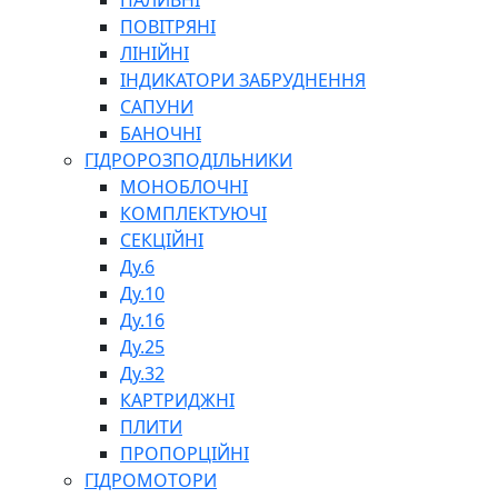
ПАЛИВНІ
ПОВІТРЯНІ
ЛІНІЙНІ
ІНДИКАТОРИ ЗАБРУДНЕННЯ
САПУНИ
БАНОЧНІ
СПЕЦІАЛЬНІ
ГІДРОРОЗПОДІЛЬНИКИ
ОЛИВИ
МОНОБЛОЧНІ
ГЕРМЕТИКИ
КОМПЛЕКТУЮЧІ
ЗМАЗКИ
СЕКЦІЙНІ
КЛЕЇ, ЦЕМЕНТИ, ЕПОКСИДКИ
Ду.6
РЕМОНТ ГІДРОЦИЛІНДРІВ
Ду.10
Ду.16
Ду.25
Ду.32
КАРТРИДЖНІ
ПЛИТИ
ПРОПОРЦІЙНІ
БОРЕКС, ЕО
ГІДРОМОТОРИ