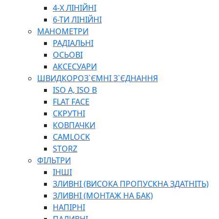
ПЛОСКОГУБЦІ
4-Х ЛІНІЙНІ
ВИКРУТКИ
6-ТИ ЛІНІЙНІ
КЛЮЧІ
МАНОМЕТРИ
ГОЛОВКИ, ТРІЩАТКИ, ВОРОТКИ, ПЕРЕХІДНИКИ
РАДІАЛЬНІ
ЗУБИЛА, МОЛОТКИ, СОКИРИ, СТАМЕСКИ, ДОЛОТА
ОСЬОВІ
СТРУПЦИНИ, ЛЕЩАТА
АКСЕСУАРИ
ВИМІРЮВАЛЬНІ ІНСТРУМЕНТИ
ШВИДКОРОЗ`ЄМНІ З`ЄДНАННЯ
БУДІВЕЛЬНИЙ ІНСТРУМЕНТ
ISO A, ISO B
ШЛАНГИ
FLAT FACE
ГОСПОДАРСЬКІ ТОВАРИ
СКРУТНІ
ПНЕВМАТИЧНІ ІНСТРУМЕНТИ
КОВПАЧКИ
З'ЄДНУВАЛЬНІ ІНСТРУМЕНТИ ТА МАТЕРІАЛИ
CAMLOCK
ЯЩИКИ, ШАФИ, ТА СУМКИ ДЛЯ ІНСТРУМЕНТІВ
STORZ
ЗАСОБИ ЗАХИСТУ
ФІЛЬТРИ
СТЕПЛЕРИ, ЗАКЛЕПОЧНИКИ
ІНШІ
ГІДРАВЛІЧНІ ІНСТРУМЕНТИ
ЗЛИВНІ (ВИСОКА ПРОПУСКНА ЗДАТНІТЬ)
ТЕХНІЧНА ХІМІЯ
ЗЛИВНІ (МОНТАЖ НА БАК)
НАПІРНІ