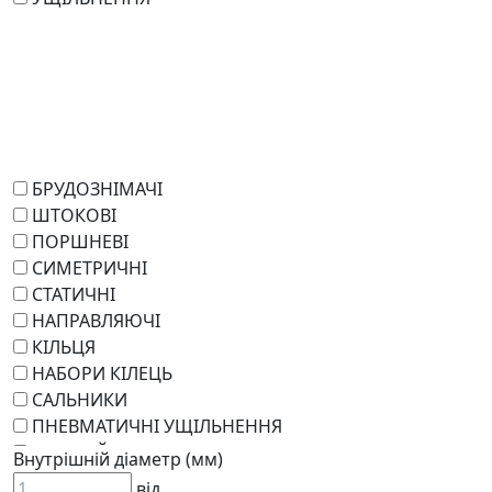
БРУДОЗНІМАЧІ
ШТОКОВІ
ПОРШНЕВІ
СИМЕТРИЧНІ
СТАТИЧНІ
НАПРАВЛЯЮЧІ
КІЛЬЦЯ
НАБОРИ КІЛЕЦЬ
САЛЬНИКИ
ПНЕВМАТИЧНІ УЩІЛЬНЕННЯ
РОТАЦІЙНІ
Внутрішній діаметр (мм)
РЕМКОМПЛЕКТИ
від