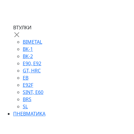
ВТУЛКИ
BIMETAL
ВК-1
ВК-2
Е90, E92
GT, HRC
EB
Е92F
SINT, E60
BRS
SL
ПНЕВМАТИКА