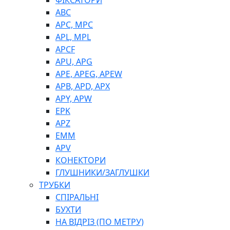
ФІКСАТОРИ
ABC
APC, MPC
APL, MPL
APCF
APU, APG
APE, APEG, APEW
APB, APD, APX
APY, APW
EPK
APZ
EMM
APV
КОНЕКТОРИ
ГЛУШНИКИ/ЗАГЛУШКИ
ТРУБКИ
СПІРАЛЬНІ
БУХТИ
НА ВІДРІЗ (ПО МЕТРУ)