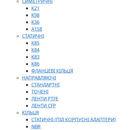
СИМЕТРИЧНІ
ШАРНІРНІ ПІДШИПНИКИ
K21
ВУХА ГІДРОЦИЛІНДРА
K98
ТРУБИ ХОНІНГОВАНІ
K36
ШТОКИ ХРОМОВАНІ
A158
МАСТИЛЬНЕ ОБЛАДНАННЯ
СТАТИЧНІ
K85
K84
K83
K86
ФЛАНЦЕВІ КІЛЬЦЯ
НАПРАВЛЯЮЧІ
СОЖ
СТАНДАРТНІ
ПІСТОЛЕТИ
ТОЧЕНІ
НАСОСИ ТА ПОМПИ
ЛЕНТИ PTFE
НАГНІТАЧІ
ЛЕНТИ CFP
МУФТИ (НАСАДКИ) ДЛЯ ШПРИЦІВ
КІЛЬЦЯ
МАСЛЯНКИ, ЛІЙКИ
СТАТИЧНІ (ПІД КОРПУСНІ АДАПТЕРИ)
ПРЕС-МАСЛЯНКИ
NBR