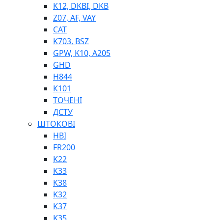
K12, DKBI, DKB
BIMETAL
Z07, AF, VAY
ВК-1
CAT
ВК-2
K703, BSZ
Е90, E92
GPW, K10, A205
GT, HRC
GHD
EB
H844
Е92F
К101
SINT, E60
ТОЧЕНІ
BRS
ДСТУ
SL
ШТОКОВІ
ПНЕВМАТИКА
HBI
FR200
K22
K33
K38
K32
K37
ФІТИНГИ
K35