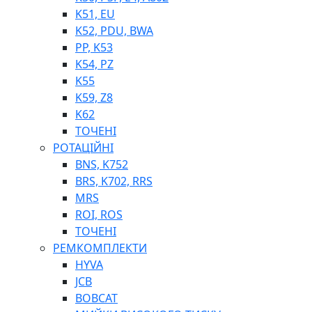
K51, EU
K52, PDU, BWA
PP, K53
ФІЛЬТРИ ДЛЯ ПАЛЬНОГО
K54, PZ
ПІДДОНИ ДЛЯ БОЧОК
K55
МОДУЛЬНІ АЗС
K59, Z8
МЕТРОЛОГІЧНЕ ОБЛАДНАННЯ
K62
ЛІЧИЛЬНИКИ І ВИТРАТОМІРИ ДЛЯ ПАЛЬНОГО
ТОЧЕНІ
КОТУШКИ ДЛЯ ШЛАНГІВ
РОТАЦІЙНІ
НАСОСИ ДЛЯ ПАЛЬНОГО
BNS, K752
МОБІЛЬНІ КОЛОНКИ ТА КОМПЛЕКТИ ЗАПРАВКИ
BRS, K702, RRS
СТАЦІОНАРНІ КОЛОНКИ
MRS
ПІСТОЛЕТИ
ROI, ROS
КОМПЛЕКТУЮЧІ ДЛЯ РУКАВІВ ВИСОКОГО ТИСКУ
ТОЧЕНІ
РЕМКОМПЛЕКТИ
HYVA
JCB
BOBCAT