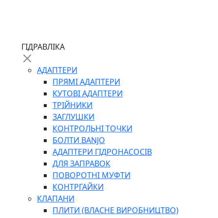
ЧЕРВ`ЯЧНІ
ГІДРАВЛІКА
СИЛОВІ
ДРОТЯНІ
АДАПТЕРИ
ПРУЖИННІ
ПРЯМІ АДАПТЕРИ
НЕЙЛОНОВІ
КУТОВІ АДАПТЕРИ
ПРОРЕЗИНЕНІ
ТРІЙНИКИ
АВТОТОВАРИ
ЗАГЛУШКИ
КОНТРОЛЬНІ ТОЧКИ
БОЛТИ BANJO
АДАПТЕРИ ГІДРОНАСОСІВ
ДЛЯ ЗАПРАВОК
ПОВОРОТНІ МУФТИ
КОНТРГАЙКИ
АВТОХІМІЯ
КЛАПАНИ
ДОМКРАТИ
ПЛИТИ (ВЛАСНЕ ВИРОБНИЦТВО)