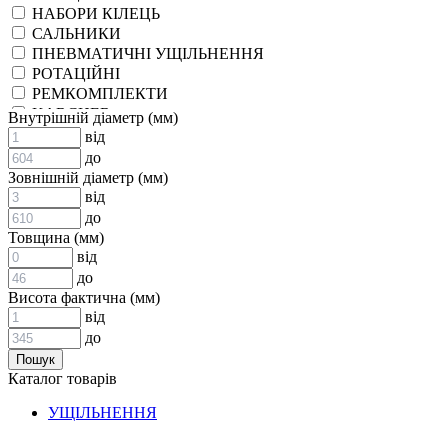
НАБОРИ КІЛЕЦЬ
САЛЬНИКИ
ПНЕВМАТИЧНІ УЩІЛЬНЕННЯ
РОТАЦІЙНІ
РЕМКОМПЛЕКТИ
KARCHER
Внутрішній діаметр (мм)
EPDM
від
СПЕЦІАЛЬНІ
до
ВСТАВКИ МУФТ (ЗІРОЧКИ)
Зовнішній діаметр (мм)
ГІДРАВЛІКА
від
до
Товщина (мм)
від
до
Висота фактична (мм)
від
до
АДАПТЕРИ
Каталог товарів
КЛАПАНИ
КРАНИ, ДИВЕРТОРИ
УЩІЛЬНЕННЯ
МАНОМЕТРИ
ШВИДКОРОЗ`ЄМНІ З`ЄДНАННЯ