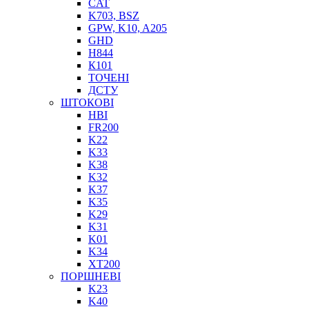
CAT
K703, BSZ
BIMETAL
GPW, K10, A205
ВК-1
GHD
ВК-2
H844
Е90, E92
К101
GT, HRC
ТОЧЕНІ
EB
ДСТУ
Е92F
ШТОКОВІ
SINT, E60
HBI
FR200
BRS
K22
SL
K33
ПНЕВМАТИКА
K38
K32
K37
K35
K29
K31
K01
K34
XT200
ФІТИНГИ
ПОРШНЕВІ
K23
ТРУБКИ
K40
ШВИДКОРОЗ`ЄМНІ З`ЄДНАННЯ