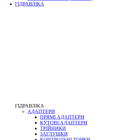
ЛІЧИЛЬНИКИ І ВИТРАТОМІРИ ДЛЯ ПАЛЬНОГО
ГІДРАВЛІКА
КОТУШКИ ДЛЯ ШЛАНГІВ
НАСОСИ ДЛЯ ПАЛЬНОГО
МОБІЛЬНІ КОЛОНКИ ТА КОМПЛЕКТИ ЗАПРАВКИ
СТАЦІОНАРНІ КОЛОНКИ
ПІСТОЛЕТИ
КОМПЛЕКТУЮЧІ ДЛЯ РУКАВІВ ВИСОКОГО ТИСКУ
КП
ВЕРСТАТИ
ФІТИНГИ ДІАГНОСТИЧНІ
ГІДРАВЛІКА
АДАПТЕРИ
АКСЕСУАРИ
ПРЯМІ АДАПТЕРИ
ТРУБКИ ТА КОМПЛЕКТУЮЧІ
КУТОВІ АДАПТЕРИ
ФІТИНГИ ГІДРАВЛІЧНІ
ТРІЙНИКИ
ФІТИНГИ КОНДИЦІОНЕРНІ
ЗАГЛУШКИ
ЗАХИСТ РУКАВІВ
КОНТРОЛЬНІ ТОЧКИ