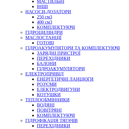
МАСТИЛЬНІ
ТЕХНІЧНА ХІМІЯ
ІНШІ
НАСОСИ-ДОЗАТОРИ
250 см3
400 см3
КОМПЛЕКТУЮЧІ
ГІДРОЦИЛІНДРИ
МАСЛОСТАНЦІЇ
ГОТОВІ
ГІДРОАКУМУЛЯТОРИ ТА КОМПЛЕКТУЮЧІ
СПЕЦІАЛЬНІ
ЗАРЯДНІ ПРИСТРОЇ
ОЛИВИ
ПЕРЕХІДНИКИ
БАЛОНИ
ГЕРМЕТИКИ
ГІДРОАКУМУЛЯТОРИ
ЗМАЗКИ
ЕЛЕКТРОПРИВІД
КЛЕЇ, ЦЕМЕНТИ, ЕПОКСИДКИ
ЕНЕРГЕТИЧНІ ЛАНЦЮГИ
РЕМОНТ ГІДРОЦИЛІНДРІВ
РОЗ'ЄМИ
ЕЛЕКТРОДВИГУНИ
КОТУШКИ
ТЕПЛООБМІННИКИ
ВОДЯНІ
ПОВІТРЯНІ
КОМПЛЕКТУЮЧІ
ГІДРОФІКАЦІЯ ТЯГАЧІВ
ПЕРЕХІДНИКИ