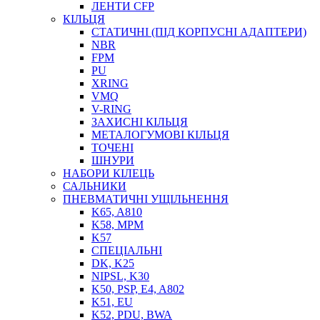
ЛЕНТИ CFP
МАСТИЛЬНЕ ОБЛАДНАННЯ
КІЛЬЦЯ
СТАТИЧНІ (ПІД КОРПУСНІ АДАПТЕРИ)
NBR
FPM
PU
XRING
VMQ
V-RING
ЗАХИСНІ КІЛЬЦЯ
МЕТАЛОГУМОВІ КІЛЬЦЯ
СОЖ
ТОЧЕНІ
ПІСТОЛЕТИ
ШНУРИ
НАСОСИ ТА ПОМПИ
НАБОРИ КІЛЕЦЬ
НАГНІТАЧІ
САЛЬНИКИ
МУФТИ (НАСАДКИ) ДЛЯ ШПРИЦІВ
ПНЕВМАТИЧНІ УЩІЛЬНЕННЯ
МАСЛЯНКИ, ЛІЙКИ
K65, A810
ПРЕС-МАСЛЯНКИ
K58, MPM
ШЛАНГИ, ТРУБКИ
K57
СПЕЦІАЛЬНІ
ШПРИЦИ МАСТИЛЬНІ
DK, K25
РУКАВА
NIPSL, K30
K50, PSP, E4, A802
K51, EU
K52, PDU, BWA