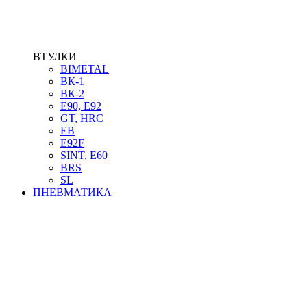
ВТУЛКИ
BIMETAL
ВК-1
ВК-2
Е90, E92
GT, HRC
EB
Е92F
SINT, E60
BRS
SL
ПНЕВМАТИКА