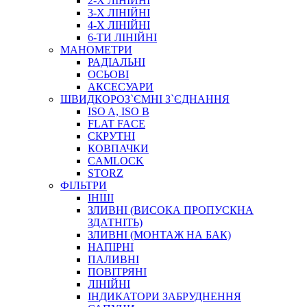
2-Х ЛІНІЙНІ
3-Х ЛІНІЙНІ
4-Х ЛІНІЙНІ
6-ТИ ЛІНІЙНІ
МАНОМЕТРИ
РАДІАЛЬНІ
ОСЬОВІ
АКСЕСУАРИ
АВТОХІМІЯ
ШВИДКОРОЗ`ЄМНІ З`ЄДНАННЯ
ДОМКРАТИ
ISO A, ISO B
НАБОРИ ЗАПОБІЖНИКІВ, КЛЕМ, АКСЕСУАРІВ
FLAT FACE
НАСОСИ, КОМПРЕСОРИ, МАНОМЕТРИ
СКРУТНІ
ПАСТА, АНТИСЕПТИК
КОВПАЧКИ
ІНСТРУМЕНТ
CAMLOCK
STORZ
ФІЛЬТРИ
ІНШІ
ЗЛИВНІ (ВИСОКА ПРОПУСКНА
ЗДАТНІТЬ)
ЗЛИВНІ (МОНТАЖ НА БАК)
НАПІРНІ
ПАЛИВНІ
ПОВІТРЯНІ
САДОВИЙ ІНВЕНТАР
ЛІНІЙНІ
ЕЛЕКТРИЧНІ ПРИЛАДИ
ІНДИКАТОРИ ЗАБРУДНЕННЯ
ПАЛЬНИКИ, ПАЯЛЬНИКИ, ПАЯЛЬНІ ЛАМПИ