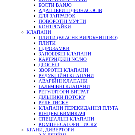
ФІТИНГИ KARCHER
БОЛТИ BANJO
ФІТИНГИ НА ПІДЙОМ КАБІНИ
АДАПТЕРИ ГІДРОНАСОСІВ
РУКАВА
ДЛЯ ЗАПРАВОК
КОНЕКТОРИ
ПОВОРОТНІ МУФТИ
КОНТРГАЙКИ
МУФТИ
КЛАПАНИ
ХОМУТИ
ПЛИТИ (ВЛАСНЕ ВИРОБНИЦТВО)
ПЛИТИ
ГІДРОЗАМКИ
ЗАПОБІЖНІ КЛАПАНИ
КАРТРИДЖНІ NC/NO
ДРОСЕЛІ
ЗВОРОТНІ КЛАПАНИ
РЕДУКЦІЙНІ КЛАПАНИ
АВАРІЙНІ КЛАПАНИ
ЧЕРВ`ЯЧНІ
ГАЛЬМІВНІ КЛАПАНИ
СИЛОВІ
РЕГУЛЯТОРИ ВИТРАТ
ДІЛЬНИКИ ПОТОКУ
ДРОТЯНІ
РЕЛЕ ТИСКУ
ПРУЖИННІ
КЛАПАНИ ПЕРЕКИДАННЯ ПЛУГА
НЕЙЛОНОВІ
КІНЦЕВІ ВИМИКАЧІ
ПРОРЕЗИНЕНІ
СПЕЦІАЛЬНІ КЛАПАНИ
АВТОТОВАРИ
КОМПЕНСАТОРИ ТИСКУ
КРАНИ, ДИВЕРТОРИ