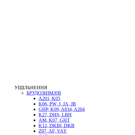
ФІЛЬТРИ
ГІДРОРОЗПОДІЛЬНИКИ
ГІДРОМОТОРИ
ГІДРОНАСОСИ
НАСОСИ-ДОЗАТОРИ
ГІДРОЦИЛІНДРИ
МАСЛОСТАНЦІЇ
ГІДРОАКУМУЛЯТОРИ ТА КОМПЛЕКТУЮЧІ
ЕЛЕКТРОПРИВІД
ТЕПЛООБМІННИКИ
ГІДРОФІКАЦІЯ ТЯГАЧІВ
КОНТРОЛЬНО-ВИМІРЮВАЛЬНА АПАРАТУРА
РОТАТОРИ
ЛЕБІДКИ
УЩІЛЬНЕННЯ
ВТУЛКИ
БРУДОЗНІМАЧІ
A201, K05
K06, PW, J, JA, JB
GHP, K09, A834, A204
K27, DHS, LBH
AM, K07, GHT
K12, DKBI, DKB
Z07, AF, VAY