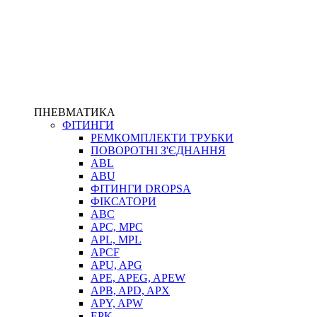
ПНЕВМАТИКА
ФІТИНГИ
РЕМКОМПЛЕКТИ ТРУБКИ
ПОВОРОТНІ З'ЄДНАННЯ
ABL
ABU
ФІТИНГИ DROPSA
ФІКСАТОРИ
ABC
APC, MPC
APL, MPL
APCF
APU, APG
APE, APEG, APEW
APB, APD, APX
APY, APW
EPK