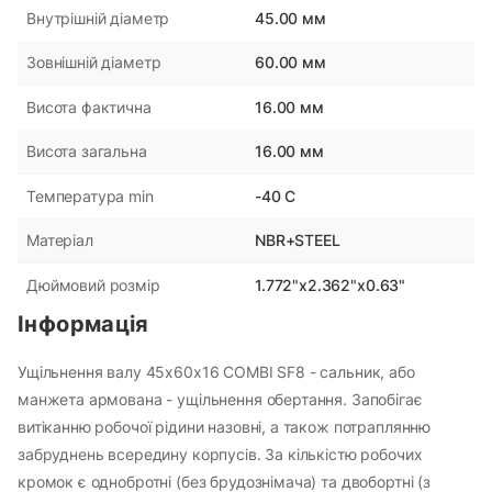
45.00 мм
Внутрішній діаметр
60.00 мм
Зовнішній діаметр
16.00 мм
Висота фактична
16.00 мм
Висота загальна
-40 С
Температура min
NBR+STEEL
Матеріал
1.772"x2.362"x0.63"
Дюймовий розмір
Інформація
Ущільнення валу 45х60х16 COMBI SF8 - сальник, або
манжета армована - ущільнення обертання. Запобігає
витіканню робочої рідини назовні, а також потраплянню
забруднень всередину корпусів. За кількістю робочих
кромок є однобротні (без брудознімача) та двобортні (з