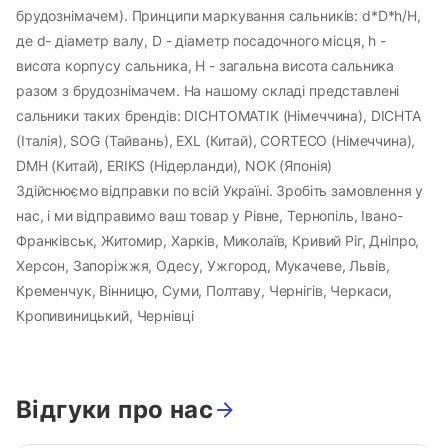
брудознімачем). Принципи маркування сальників: d*D*h/H,
де d- діаметр валу, D - діаметр посадочного місця, h -
висота корпусу сальника, H - загальна висота сальника
разом з брудознімачем. На нашому складі представлені
сальники таких брендів: DICHTOMATIK (Німеччина), DICHTA
(Італія), SOG (Тайвань), EXL (Китай), CORTECO (Німеччина),
DMH (Китай), ERIKS (Нідерланди), NOK (Японія)
Здійснюємо відправки по всій Україні. Зробіть замовлення у
нас, і ми відправимо ваш товар у Рівне, Тернопіль, Івано-
Франківськ, Житомир, Харків, Миколаїв, Кривий Ріг, Дніпро,
Херсон, Запоріжжя, Одесу, Ужгород, Мукачеве, Львів,
Кременчук, Вінницю, Суми, Полтаву, Чернігів, Черкаси,
Кропивиницький, Чернівці
Відгуки про нас