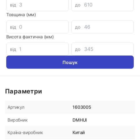
від
до
Аналоги
Товщина (мм)
від
до
Кольцо поршня 48x56x4
Уплотнени
DR110 PTF
Висота фактична (мм)
180 грн
180 грн
від
до
Параметри
1603005
Артикул
DMHUI
Виробник
Китай
Країна-виробник