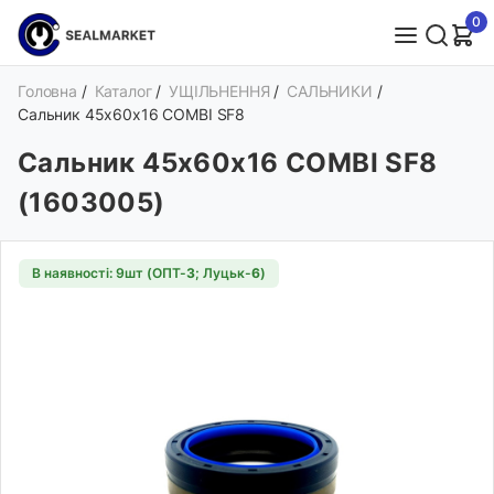
0
Головна
/
Каталог
/
УЩІЛЬНЕННЯ
/
САЛЬНИКИ
/
Сальник 45х60х16 COMBI SF8
Сальник 45х60х16 COMBI SF8
(1603005)
В наявності: 9шт (ОПТ-
3
; Луцьк-
6
)