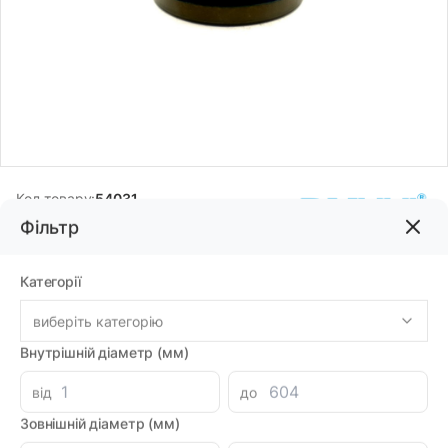
Код товару:
54031
Фільтр
Бренд:
DMHUI
Категорії
683.76грн
виберіть категорію
-
+
Внутрішній діаметр (мм)
В корзину
від
до
Знайшли дешевше?
605.62 при замовленні на загальну сумму 1000 грн.
Зовнішній діаметр (мм)