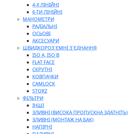
ПЛОСКОГУБЦІ
4-Х ЛІНІЙНІ
ВИКРУТКИ
6-ТИ ЛІНІЙНІ
КЛЮЧІ
МАНОМЕТРИ
ГОЛОВКИ, ТРІЩАТКИ, ВОРОТКИ, ПЕРЕХІДНИКИ
РАДІАЛЬНІ
ЗУБИЛА, МОЛОТКИ, СОКИРИ, СТАМЕСКИ, ДОЛОТА
ОСЬОВІ
СТРУПЦИНИ, ЛЕЩАТА
АКСЕСУАРИ
ВИМІРЮВАЛЬНІ ІНСТРУМЕНТИ
ШВИДКОРОЗ`ЄМНІ З`ЄДНАННЯ
БУДІВЕЛЬНИЙ ІНСТРУМЕНТ
ISO A, ISO B
ШЛАНГИ
FLAT FACE
ГОСПОДАРСЬКІ ТОВАРИ
СКРУТНІ
ПНЕВМАТИЧНІ ІНСТРУМЕНТИ
КОВПАЧКИ
З'ЄДНУВАЛЬНІ ІНСТРУМЕНТИ ТА МАТЕРІАЛИ
CAMLOCK
ЯЩИКИ, ШАФИ, ТА СУМКИ ДЛЯ ІНСТРУМЕНТІВ
STORZ
ЗАСОБИ ЗАХИСТУ
ФІЛЬТРИ
СТЕПЛЕРИ, ЗАКЛЕПОЧНИКИ
ІНШІ
ГІДРАВЛІЧНІ ІНСТРУМЕНТИ
ЗЛИВНІ (ВИСОКА ПРОПУСКНА ЗДАТНІТЬ)
ТЕХНІЧНА ХІМІЯ
ЗЛИВНІ (МОНТАЖ НА БАК)
НАПІРНІ