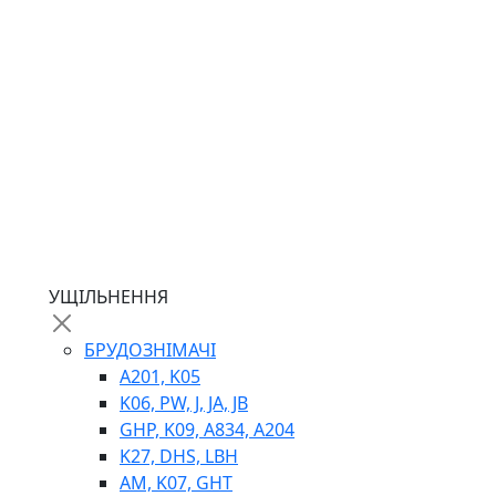
ГІДРОМОТОРИ
ГІДРОНАСОСИ
НАСОСИ-ДОЗАТОРИ
ГІДРОЦИЛІНДРИ
МАСЛОСТАНЦІЇ
ГІДРОАКУМУЛЯТОРИ ТА КОМПЛЕКТУЮЧІ
ЕЛЕКТРОПРИВІД
ТЕПЛООБМІННИКИ
ГІДРОФІКАЦІЯ ТЯГАЧІВ
КОНТРОЛЬНО-ВИМІРЮВАЛЬНА АПАРАТУРА
РОТАТОРИ
ЛЕБІДКИ
УЩІЛЬНЕННЯ
ВТУЛКИ
БРУДОЗНІМАЧІ
A201, K05
K06, PW, J, JA, JB
GHP, K09, A834, A204
K27, DHS, LBH
AM, K07, GHT