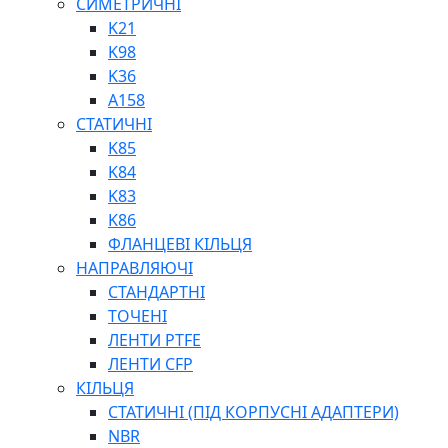
СИМЕТРИЧНІ
ШАРНІРНІ ПІДШИПНИКИ
K21
ВУХА ГІДРОЦИЛІНДРА
K98
ТРУБИ ХОНІНГОВАНІ
K36
ШТОКИ ХРОМОВАНІ
A158
МАСТИЛЬНЕ ОБЛАДНАННЯ
СТАТИЧНІ
K85
K84
K83
K86
ФЛАНЦЕВІ КІЛЬЦЯ
НАПРАВЛЯЮЧІ
СОЖ
СТАНДАРТНІ
ПІСТОЛЕТИ
ТОЧЕНІ
НАСОСИ ТА ПОМПИ
ЛЕНТИ PTFE
НАГНІТАЧІ
ЛЕНТИ CFP
МУФТИ (НАСАДКИ) ДЛЯ ШПРИЦІВ
КІЛЬЦЯ
МАСЛЯНКИ, ЛІЙКИ
СТАТИЧНІ (ПІД КОРПУСНІ АДАПТЕРИ)
ПРЕС-МАСЛЯНКИ
NBR