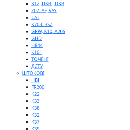
K12, DKBI, DKB
BIMETAL
Z07, AF, VAY
ВК-1
CAT
ВК-2
K703, BSZ
Е90, E92
GPW, K10, A205
GT, HRC
GHD
EB
H844
Е92F
К101
SINT, E60
ТОЧЕНІ
BRS
ДСТУ
SL
ШТОКОВІ
ПНЕВМАТИКА
HBI
FR200
K22
K33
K38
K32
K37
ФІТИНГИ
K35