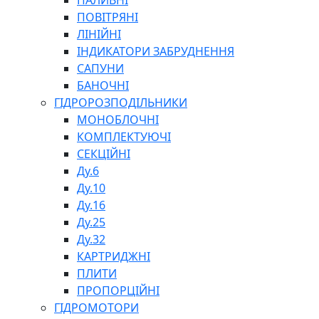
ПАЛИВНІ
ПОВІТРЯНІ
ЛІНІЙНІ
ІНДИКАТОРИ ЗАБРУДНЕННЯ
САПУНИ
БАНОЧНІ
СПЕЦІАЛЬНІ
ГІДРОРОЗПОДІЛЬНИКИ
ОЛИВИ
МОНОБЛОЧНІ
ГЕРМЕТИКИ
КОМПЛЕКТУЮЧІ
ЗМАЗКИ
СЕКЦІЙНІ
КЛЕЇ, ЦЕМЕНТИ, ЕПОКСИДКИ
Ду.6
РЕМОНТ ГІДРОЦИЛІНДРІВ
Ду.10
Ду.16
Ду.25
Ду.32
КАРТРИДЖНІ
ПЛИТИ
ПРОПОРЦІЙНІ
БОРЕКС, ЕО
ГІДРОМОТОРИ