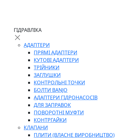
ЧЕРВ`ЯЧНІ
ГІДРАВЛІКА
СИЛОВІ
ДРОТЯНІ
АДАПТЕРИ
ПРУЖИННІ
ПРЯМІ АДАПТЕРИ
НЕЙЛОНОВІ
КУТОВІ АДАПТЕРИ
ПРОРЕЗИНЕНІ
ТРІЙНИКИ
АВТОТОВАРИ
ЗАГЛУШКИ
КОНТРОЛЬНІ ТОЧКИ
БОЛТИ BANJO
АДАПТЕРИ ГІДРОНАСОСІВ
ДЛЯ ЗАПРАВОК
ПОВОРОТНІ МУФТИ
КОНТРГАЙКИ
АВТОХІМІЯ
КЛАПАНИ
ДОМКРАТИ
ПЛИТИ (ВЛАСНЕ ВИРОБНИЦТВО)