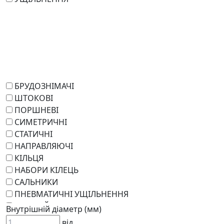
БРУДОЗНІМАЧІ
ШТОКОВІ
ПОРШНЕВІ
СИМЕТРИЧНІ
СТАТИЧНІ
НАПРАВЛЯЮЧІ
КІЛЬЦЯ
НАБОРИ КІЛЕЦЬ
САЛЬНИКИ
ПНЕВМАТИЧНІ УЩІЛЬНЕННЯ
РОТАЦІЙНІ
Внутрішній діаметр (мм)
РЕМКОМПЛЕКТИ
від