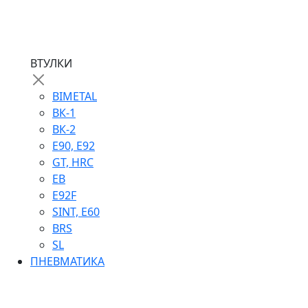
ВТУЛКИ
BIMETAL
ВК-1
ВК-2
Е90, E92
GT, HRC
EB
Е92F
SINT, E60
BRS
SL
ПНЕВМАТИКА