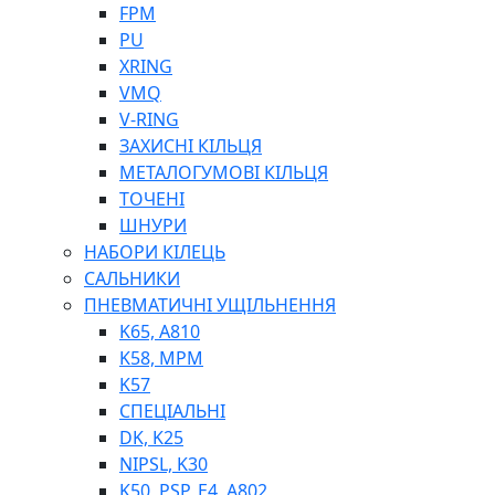
ШЛАНГИ, ТРУБКИ
FPM
ШПРИЦИ МАСТИЛЬНІ
PU
РУКАВА
XRING
VMQ
V-RING
ЗАХИСНІ КІЛЬЦЯ
МЕТАЛОГУМОВІ КІЛЬЦЯ
ТОЧЕНІ
ШНУРИ
НАБОРИ КІЛЕЦЬ
ТОСОЛ, АНТИФРИЗ
САЛЬНИКИ
ОЛИВА-ПАЛИВО
ПНЕВМАТИЧНІ УЩІЛЬНЕННЯ
ПОВІТРЯ-ВОДА
K65, A810
ДЛЯ ЗВАРЮВАННЯ
K58, MPM
НАПІРНО-ВСМОКТУЮЧІ
K57
АЗС
СПЕЦІАЛЬНІ
DK, K25
NIPSL, K30
K50, PSP, E4, A802