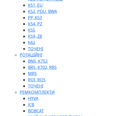
K51, EU
K52, PDU, BWA
PP, K53
ФІЛЬТРИ ДЛЯ ПАЛЬНОГО
K54, PZ
ПІДДОНИ ДЛЯ БОЧОК
K55
МОДУЛЬНІ АЗС
K59, Z8
МЕТРОЛОГІЧНЕ ОБЛАДНАННЯ
K62
ЛІЧИЛЬНИКИ І ВИТРАТОМІРИ ДЛЯ ПАЛЬНОГО
ТОЧЕНІ
КОТУШКИ ДЛЯ ШЛАНГІВ
РОТАЦІЙНІ
НАСОСИ ДЛЯ ПАЛЬНОГО
BNS, K752
МОБІЛЬНІ КОЛОНКИ ТА КОМПЛЕКТИ ЗАПРАВКИ
BRS, K702, RRS
СТАЦІОНАРНІ КОЛОНКИ
MRS
ПІСТОЛЕТИ
ROI, ROS
КОМПЛЕКТУЮЧІ ДЛЯ РУКАВІВ ВИСОКОГО ТИСКУ
ТОЧЕНІ
РЕМКОМПЛЕКТИ
HYVA
JCB
BOBCAT