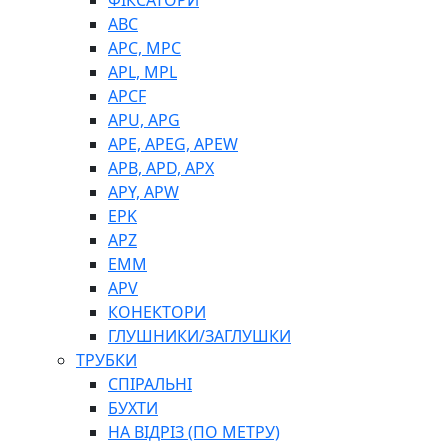
ФІКСАТОРИ
ABC
APC, MPC
APL, MPL
APCF
APU, APG
APE, APEG, APEW
APB, APD, APX
APY, APW
EPK
APZ
EMM
APV
КОНЕКТОРИ
ГЛУШНИКИ/ЗАГЛУШКИ
ТРУБКИ
СПІРАЛЬНІ
БУХТИ
НА ВІДРІЗ (ПО МЕТРУ)