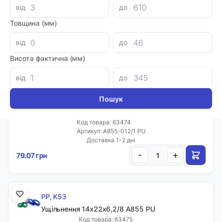
PP, K53
від
до
Ущільнення 12х18х4,1/5 A855 PU
Товщина (мм)
Код товара: 63473
Артикул: A855-012 PU
від
до
Доставка 1-2 дні
-
+
79.07 грн
Висота фактична (мм)
від
до
PP, K53
Ущільнення 12х20х6,2/8 A855 PU
Код товара: 63474
Артикул: A855-012/1 PU
Доставка 1-2 дні
-
+
79.07 грн
PP, K53
Ущільнення 14х22х6,2/8 A855 PU
Код товара: 63475