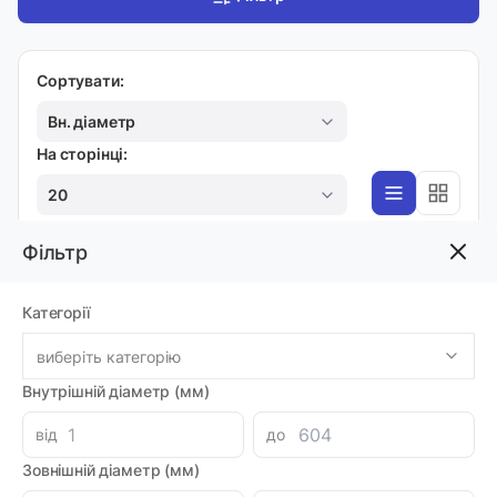
Сортувати:
Вн. діаметр
На сторінці:
20
Фільтр
PP, K53
Категорії
Ущільнення 10х18х4,7/5,5 A855 PU
Код товара: 63472
виберіть категорію
Артикул: A855-010 PU
Доставка 1-2 дні
Внутрішній діаметр (мм)
-
+
79.07 грн
від
до
Зовнішній діаметр (мм)