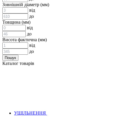
ВСТАВКИ МУФТ (ЗІРОЧКИ)
Зовнішній діаметр (мм)
ГІДРАВЛІКА
від
до
Товщина (мм)
від
до
Висота фактична (мм)
від
до
АДАПТЕРИ
Каталог товарів
КЛАПАНИ
КРАНИ, ДИВЕРТОРИ
МАНОМЕТРИ
ШВИДКОРОЗ`ЄМНІ З`ЄДНАННЯ
ФІЛЬТРИ
ГІДРОРОЗПОДІЛЬНИКИ
ГІДРОМОТОРИ
ГІДРОНАСОСИ
НАСОСИ-ДОЗАТОРИ
УЩІЛЬНЕННЯ
ГІДРОЦИЛІНДРИ
МАСЛОСТАНЦІЇ
ГІДРОАКУМУЛЯТОРИ ТА КОМПЛЕКТУЮЧІ