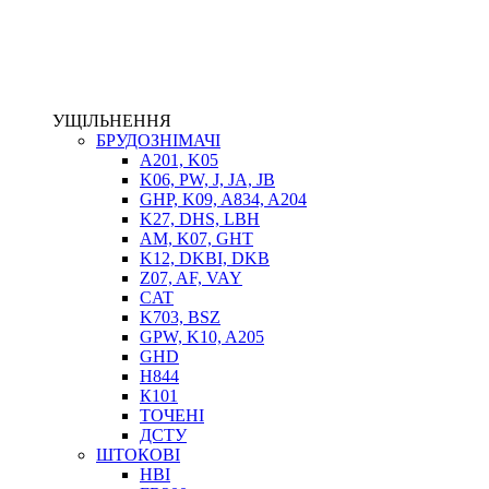
ЕЛЕКТРОПРИВІД
ТЕПЛООБМІННИКИ
ГІДРОФІКАЦІЯ ТЯГАЧІВ
КОНТРОЛЬНО-ВИМІРЮВАЛЬНА АПАРАТУРА
РОТАТОРИ
УЩІЛЬНЕННЯ
ЛЕБІДКИ
БРУДОЗНІМАЧІ
ВТУЛКИ
A201, K05
K06, PW, J, JA, JB
GHP, K09, A834, A204
K27, DHS, LBH
AM, K07, GHT
K12, DKBI, DKB
Z07, AF, VAY
CAT
K703, BSZ
GPW, K10, A205
BIMETAL
GHD
ВК-1
H844
ВК-2
К101
Е90, E92
ТОЧЕНІ
GT, HRC
ДСТУ
EB
ШТОКОВІ
Е92F
HBI