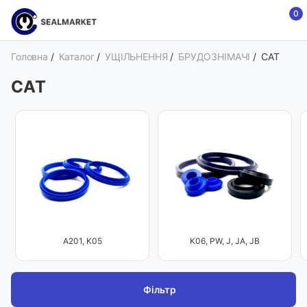
0
Головна
/
Каталог
/
УЩІЛЬНЕННЯ
/
БРУДОЗНІМАЧІ
/
CAT
CAT
A201, K05
K06, PW, J, JA, JB
Фільтр