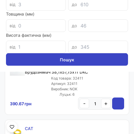
CAT
від
до
Брудознімач 38,1х57,15х10,49 CAT 8C9131
Товщина (мм)
Код товара: 20207
Артикул: 8C9131
Виробник: CAT
від
до
Луцьк: 1
Висота фактична (мм)
-
+
391.23 грн
від
до
CAT
Брудознімач 38,1х57,15х11 DKC
Код товара: 32411
Артикул: 32411
Виробник: NOK
Луцьк: 6
-
+
390.67 грн
CAT