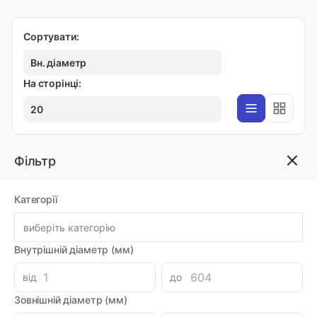
Сортувати:
Вн. діаметр
На сторінці:
20
Фільтр
CAT
Брудознімач 31,75х57,15х11 DKC
Категорії
Код товара: 32410
Артикул: 32410
Виробник: NOK
виберіть категорію
Луцьк: 16
Внутрішній діаметр (мм)
-
+
378.95 грн
від
до
Зовнішній діаметр (мм)